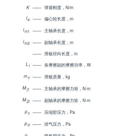
K
——
弹簧刚度，N/m
l
——
偏心轮长度，m
e
l
——
主轴承长度，m
m1
l
——
副轴承长度，m
m2
——
滑板径向长度，m
L
——
各摩擦副的摩擦功率，W
i
m
——
滑板质量，kg
v
M
——
主轴承的摩擦力矩，N·m
j1
M
——
副轴承的摩擦力矩，N·m
j2
p
——
压缩腔压力，Pa
c
p
——
排气压力，Pa
d
p
——
吸气腔压力，Pa