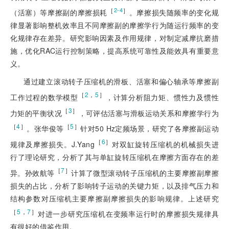
［
］
2-4
（活
塞）等摩擦副的摩擦损耗
。摩擦损失随频率的变化规
律显著影响整机效率且不同摩擦副的摩擦学行为随运行频率的变
化规律存在差异。研究影响因素及作用规律，对制定减摩抗磨措
施，优化RAC运行控制策略，提高系统可靠性及能效具有重要意
义。
通过建立滚动转子压缩机的滑板、活塞和偏心轴承等摩擦副
［
2
，
5
］
工作过程的数学模型
，计算分析阻力矩、惯性力及惯性
［
3
］
力矩的平衡状况
，可评估活塞与滑板运动关系和摩擦学行为
［
4
］
［
5
］
。张华俊等
针对50 Hz定频场景，研究了各摩擦副运动
［
6
］
规律及摩擦损失。J.Yang
对双缸旋转压缩机的机械损失进
行了理论研究，分析了其与单缸旋转压缩机在摩擦方面存在的差
［
7
］
异。孙效航等
计算了微型滚动转子压缩机的主要摩擦副摩擦
损失的占比，分析了影响转子运动的关键力矩，以及排气压力和
结构参数对压缩机主要摩擦副摩擦损失的影响规律。上述研究
［
5
，
7
］
对进一步研究压缩机在变频率运行时的摩擦损失规律具
有很好的借鉴作用。