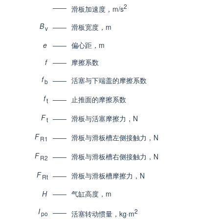
2
——
滑板加速度，m/s
B
——
滑板宽度，m
v
e
——
偏心距，m
f
——
摩擦系数
f
——
活塞与下端盖的摩擦系数
b
f
——
止推面的摩擦系数
t
F
——
滑板与活塞摩擦力，N
t
F
——
滑板与滑板槽左侧接触力，N
R1
F
——
滑板与滑板槽右侧接触力，N
R2
F
——
滑板与滑板槽摩擦力，N
Rt
H
——
气缸高度，m
I
2
——
活塞转动惯量，kg·m
po