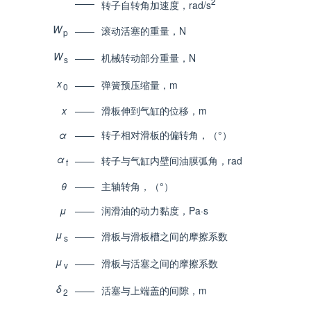
2
——
转子自转角加速度，rad/s
W
——
滚动活塞的重量，N
p
W
——
机械转动部分重量，N
s
x
——
弹簧预压缩量，m
0
x
——
滑板伸到气缸的位移，m
α
——
转子相对滑板的偏转角，（°）
α
——
转子与气缸内壁间油膜弧角，rad
f
θ
——
主轴转角，（°）
μ
——
润滑油的动力黏度，Pa·s
μ
——
滑板与滑板槽之间的摩擦系数
s
μ
——
滑板与活塞之间的摩擦系数
v
δ
——
活塞与上端盖的间隙，m
2