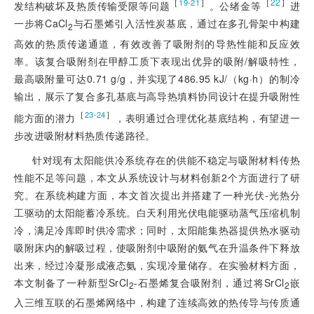
［
］
［
22
］
19-21
发结构破坏及热质传输受限等问题
。公绪金等
进
一步将CaCl
与石墨烯引入活性炭基底，通过在多孔骨架中构建
2
高效的热质传递通道，有效改善了吸附剂的导热性能和反应效
率。该复合吸附剂在甲醇工质下表现出优异的吸附/解吸特性，
最高吸附量可达0.71 g/g，并实现了486.95 kJ/（kg·h）的制冷
输出，展示了复合多孔基底与高导热填料协同设计在提升吸附性
［
］
23-24
能方面的潜力
，表明通过合理优化基底结构，有望进一
步改进吸附材料热质传递路径。
针对现有太阳能供冷系统存在的供能不稳定与吸附材料传热
性能不足等问题，本文从系统设计与材料创新2个方面进行了研
究。在系统构建方面，本文首次提出并搭建了一种光伏-光热分
工驱动的太阳能蓄冷系统。白天利用光伏电能驱动蒸气压缩机制
冷，满足冷库即时供冷需求；同时，太阳能集热器提供热水驱动
吸附床内的解吸过程，使吸附剂中吸附的氨气在升温条件下释放
出来，经过冷凝形成液态氨，实现冷量储存。在实验材料方面，
本文制备了一种新型SrCl
-石墨烯复合吸附剂，通过将SrCl
嵌
2
2
入三维互联的石墨烯网络中，构建了连续高效的热传导与传质通