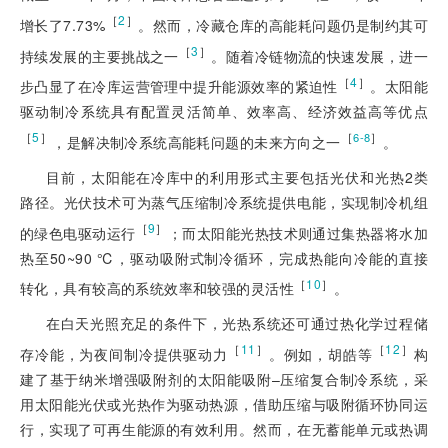
［
2
］
增长了7.73%
。然而，冷藏仓库的高能耗问题仍是制约其可
［
3
］
持续发展的主要挑战之一
。随着冷链物流的快速发展，进一
［
4
］
步凸显了在冷库运营管理中提升能源效率的紧迫性
。太阳能
驱动制冷系统具有配置灵活简单、效率高、经济效益高等优点
［
5
］
［
］
6-8
，是解决制冷系统高能耗问题的未来方向之一
。
目前，太阳能在冷库中的利用形式主要包括光伏和光热2类
路径。光伏技术可为蒸气压缩制冷系统提供电能，实现制冷机组
［
9
］
的绿色电驱动运行
；而太阳能光热技术则通过集热器将水加
热至50~90 ℃，驱动吸附式制冷循环，完成热能向冷能的直接
［
10
］
转化，具有较高的系统效率和较强的灵活性
。
在白天光照充足的条件下，光热系统还可通过热化学过程储
［
11
］
［
12
］
存冷能，为夜间制冷提供驱动力
。例如，胡皓等
构
建了基于纳米增强吸附剂的太阳能吸附–压缩复合制冷系统，采
用太阳能光伏或光热作为驱动热源，借助压缩与吸附循环协同运
行，实现了可再生能源的有效利用。然而，在无蓄能单元或热调