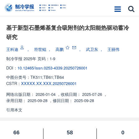
基于新型石墨烯基复合吸附剂的太阳能热驱动蓄冷
研究
王科迪
，
符世鲲
，
高鹏
，
武卫东
，
王丽伟
制冷学报
2025年 页码：1-9
DOI：
10.12465/issn.0253-4339.20250726001
中图分类号：
TK511;TB61;TB64
CSTR：
XXXXX.XX.XXX.20250726001
网络出版日期：
2026-01-04
，
收稿日期：
2025-07-26
，
录用日期：
2025-09-28
，
修回日期：
2025-09-28
引用本文
66
58
0