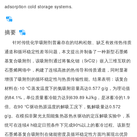
adsorption cold storage systems.
摘要
针对传统化学吸附剂普遍存在的结构松散、缺乏有效传热传质
通道和循环稳定性差等问题，本文提出并制备了一种新型石墨烯
基复合吸附剂，该吸附剂通过将氯化锶（SrCl2）嵌入三维互联的
石墨烯网络中，构建了连续高效的热传导和传质通道，同时显著
增强了吸附剂的循环稳定性与热质传输性能。结果表明：该复合
材料在-10 ℃蒸发温度下的氨吸附容量高达0.577 g/g，为理论值
的84.1%，单位质量蓄冷能力达到639.89 kJ/kg，是冰蓄冷的1.9
倍。在90 ℃驱动热源温度的解吸工况下，氨解吸量达0.572
g/g。在模拟非聚光太阳能集热器热水驱动的定压解吸实验中，系
统可在连续4 h稳定日照条件下完成90%以上的蓄冷过程。该新型
石墨烯基复合吸附剂在储能密度及循环稳定性方面均展现出优异