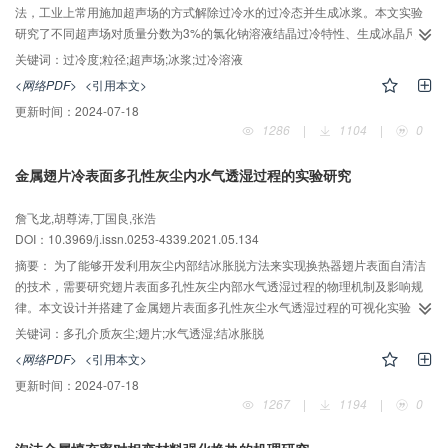
法，工业上常用施加超声场的方式解除过冷水的过冷态并生成冰浆。本文实验
研究了不同超声场对质量分数为3%的氯化钠溶液结晶过冷特性、生成冰晶尺寸
及粒径分布的影响。结果表明：一定功率和频率的超声场的引入可快速解除过
关键词：
过冷度;粒径;超声场;冰浆;过冷溶液
冷，使溶液在接近超声辐照温度下成核，且高功率、低频率的超声场更有利于
<网络PDF>
<引用本文>
成核发生。当功率、频率、辐照温度分别在10.0~40.0 W、28~40 kHz及0~4.0
更新时间：
2024-07-18
℃范围内，最佳超声场设置方案为超声功率40.0 W、频率28 kHz、辐照温度
1286
|
1104
|
0
2.0 ℃；超声场的施加可显著减小冰晶尺寸；随着成核后超声辐照时间的延长，
冰晶粒径先增大后趋于平缓，超声功率及频率的变化对冰晶粒径尺寸的影响无
金属翅片冷表面多孔性灰尘内水气透湿过程的实验研究
显著作用。
詹飞龙,胡尊涛,丁国良,张浩
DOI：10.3969/j.issn.0253-4339.2021.05.134
摘要：
为了能够开发利用灰尘内部结冰胀脱方法来实现换热器翅片表面自清洁
的技术，需要研究翅片表面多孔性灰尘内部水气透湿过程的物理机制及影响规
律。本文设计并搭建了金属翅片表面多孔性灰尘水气透湿过程的可视化实验
台，研究了金属冷板温度、灰尘样件厚度和入口湿空气相对湿度对多孔性灰尘
关键词：
多孔介质灰尘;翅片;水气透湿;结冰胀脱
内水气冷凝量的影响，实验参数范围涵盖金属冷板温度5~7 ℃、灰尘样件厚度
<网络PDF>
<引用本文>
3~8 mm、入口湿空气相对湿度15%~90%。结果表明：湿空气会优先通过由颗
更新时间：
2024-07-18
粒物团聚体构成的间隙通道渗透至灰尘内部并引起灰尘团聚体形变。低的金属
1267
|
1194
|
0
冷板温度会提高灰尘内的水气冷凝速率，当金属冷板温度从7 ℃降至5 ℃时，
灰尘样件内的水气冷凝速率平均提高约20%；大的灰尘厚度有利于提高水气冷