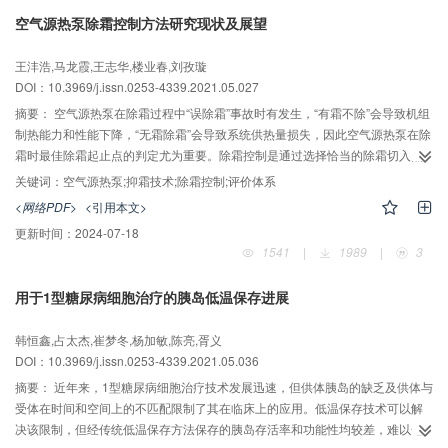
空气源热泵除霜控制方法研究现状及展望
王沣浩,马龙霞,王志华,楼业春,刘孜璇
DOI：10.3969/j.issn.0253-4339.2021.05.027
摘要：
空气源热泵在除霜过程中“误除霜”事故时有发生，“有霜不除”会导致机组
制热能力和性能下降，“无霜除霜”会导致系统供热量损失，因此空气源热泵在除
霜时最佳除霜起止点的判定尤为重要。除霜控制是通过选择恰当的除霜切入点
和结束点，使除霜周期内空气源热泵系统稳定性好、节能以及能保证室内的热
关键词：
空气源热泵;抑霜技术;除霜控制;评价体系
舒适。本文通过总结国内外学者对除霜控制方法的研究，分析了直接测量霜层
<网络PDF>
<引用本文>
厚度、间接监测结霜程度以及通过智能算法输出除霜起止条件三种除霜控制方
更新时间：
2024-07-18
法的局限性，分别从人工智能除霜控制方法的研究，抑霜技术与除霜控制方法
1541
|
1989
|
3
的结合，除霜控制方法的评价体系方面对今后的研究方向作出展望。
用于1型糖尿病细胞治疗的胰岛低温保存进展
韩恒鑫,占太杰,崔梦冬,杨加敏,陈亮,胥义
DOI：10.3969/j.issn.0253-4339.2021.05.036
摘要：
近年来，1型糖尿病细胞治疗技术发展迅速，但供体胰岛的缺乏及供体与
受体在时间和空间上的不匹配限制了其在临床上的应用。低温保存技术可以解
决该限制，但经传统低温保存方法保存的胰岛存活率和功能性均较差，难以达