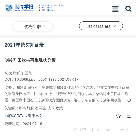
优先出版
List of Issues
2021年第5期 目录
制冷剂回收与再生现状分析
高欢,顾昕,丁国良
DOI：10.3969/j.issn.0253-4339.2021.05.017
摘要：
制冷剂回收和再生是减少制冷剂排放的推荐方式，但其实施有赖于政策
的鼓励及回收再生技术的支持。对于制冷剂的回收，本文总结对比了日本、欧
盟、美国和中国在制冷剂回收方面的政策，给出了各自的制冷剂年回收量；介
绍了制冷剂回收5种代表性方法的工作原理、优缺点及适用的场合。对于制冷剂
关键词：
制冷剂;回收;再生;技术;政策
的再生，介绍了“简易再生”和“蒸馏再生”这2种再生方法的步骤和应用条件；以
<网络PDF>
<引用本文>
及对于不可再生制冷剂进行销毁的7种方法。最后，总结了中国目前在制冷剂回
更新时间：
2024-07-18
收再生中所面临的主要问题。
1691
|
1759
|
3