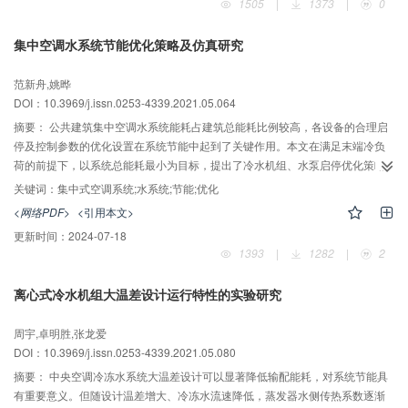
1505
|
1373
|
0
化后制冷剂售价在11 元/kg（新制冷剂售价的50％）以上可在2年内开始盈利。
集中空调水系统节能优化策略及仿真研究
范新舟,姚晔
DOI：10.3969/j.issn.0253-4339.2021.05.064
摘要：
公共建筑集中空调水系统能耗占建筑总能耗比例较高，各设备的合理启
停及控制参数的优化设置在系统节能中起到了关键作用。本文在满足末端冷负
荷的前提下，以系统总能耗最小为目标，提出了冷水机组、水泵启停优化策略
及控制参数全局优化方法。以冷冻水供水温度、冷却水流量作为独立优化控制
关键词：
集中式空调系统;水系统;节能;优化
参数建立集中空调水系统能耗模型。以某建筑为例，利用DeST软件模拟了建筑
<网络PDF>
<引用本文>
空调负荷变化，对所提出的优化方法进行了验证，结果表明：在负荷率
更新时间：
2024-07-18
5%~100%变化范围内，冷水机组平均COP提高了10.9%，平均节省能耗
1393
|
1282
|
2
8.9%，水泵平均节省能耗18.6%；在夏季典型日，集中空调水系统平均节省能
耗20.4%。
离心式冷水机组大温差设计运行特性的实验研究
周宇,卓明胜,张龙爱
DOI：10.3969/j.issn.0253-4339.2021.05.080
摘要：
中央空调冷冻水系统大温差设计可以显著降低输配能耗，对系统节能具
有重要意义。但随设计温差增大、冷冻水流速降低，蒸发器水侧传热系数逐渐