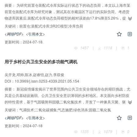
摘要：
为研究前置仓装配式冷库实际运行状态下的动态负荷，本文以上海市某
前置仓装配式冷库为研究对象，测试其在冷藏温区下运行的实际负荷。考虑货
物进库因素后,装配式冷库动态负荷模型的相对误差由17.8%降至5.26%，提高
了冷库动态负荷的计算精度，证明该模型具有一定的准确性，并通过MATLAB
关键词：
前置仓;装配式冷库;3R2C模型;冷库负荷
建立冷库负荷相关因素的数学模型。结果表明：当冷库内外环境压差超出风幕
<网络PDF>
<引用本文>
机最佳工况区间时，由人员进出造成的负荷随冷库内外环境压差、库外相对湿
更新时间：
2024-07-18
度、库外温度和人员进出频次的上升而增大。对于该类小型装配式冷库而言，
1457
|
1118
|
1
高使用率状态下的冷库负荷主要由库门处热质交换现象造成。从经济性的角度
分析，优化风幕机的相关参数，提高其最佳工况区间可进一步降低冷库负荷，
用于乡村公共卫生安全的多功能气调机
达到节能的效果。
吴开龙,邓帅,陈冰,赵睿恺,赵力,李双俊
DOI：10.3969/j.issn.0253-4339.2021.05.154
摘要：
新冠疫情爆发揭示了世界范围内公共卫生安全领域存在的艰巨挑战，尤
其是公共基础设施弱、公共卫生安全意识薄弱的乡村地区。本文面向乡村防疫
的特性需求，基于气固吸附和固载二氧化氯技术，开发了一种兼具灭菌、驱虫
和富碳施肥的新型气调机装置。机组采用四床变电吸附（ESA）碳捕集与变压
关键词：
气调技术;二氧化碳捕集;气态施肥;绿色消杀;固载二氧化氯
吸附（PSA）制氮循环结合的方法，对CO2和N2进行富集；同时，将固载二氧
<网络PDF>
<引用本文>
化氯应用于吸附剂中，实现一定强度的杀菌效果。基于测试数据和模拟模型，
更新时间：
2024-07-18
对碳捕集循环中吸附和解吸温度的温差、制氮循环中出口流速和吸附压力对该
1335
|
1079
|
0
气调机的分离性能（回收率、纯度、生产率）和能效性能（比能耗、最小分离