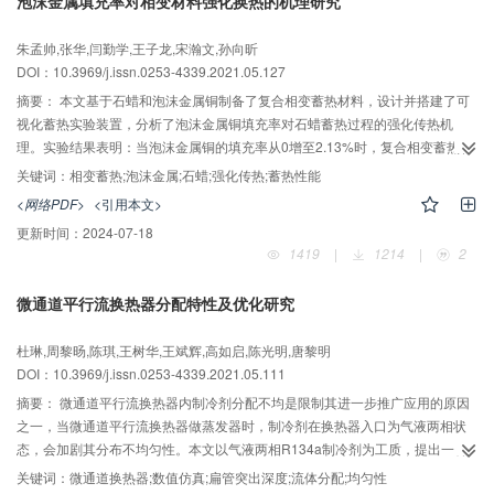
泡沫金属填充率对相变材料强化换热的机理研究
凝量，当灰尘样件的厚度由3 mm增至8 mm时，灰尘样件内的最大水气冷凝量
提高约15%；高的相对湿度有利于提高灰尘样件内的水气冷凝速率，但当相对
朱孟帅,张华,闫勤学,王子龙,宋瀚文,孙向昕
湿度低于30%时，多孔性灰尘内将不会发生水气冷凝现象。
DOI：10.3969/j.issn.0253-4339.2021.05.127
摘要：
本文基于石蜡和泡沫金属铜制备了复合相变蓄热材料，设计并搭建了可
视化蓄热实验装置，分析了泡沫金属铜填充率对石蜡蓄热过程的强化传热机
理。实验结果表明：当泡沫金属铜的填充率从0增至2.13%时，复合相变蓄热材
料的融化时间从901 s缩短至791 s，缩短了12.21%；当泡沫金属铜的填充率为
关键词：
相变蓄热;泡沫金属;石蜡;强化传热;蓄热性能
2.13%时，石蜡内部的温度梯度最小，为22.52 K。此外，随着泡沫金属铜填充
<网络PDF>
<引用本文>
率的增加，复合相变蓄热材料的蓄热量从15 932 J减小至13 296 J，减少了
更新时间：
2024-07-18
16.55%，蓄热速率先减小后增大，分别为18.41、18.33、18.64、19.13 J/s，
1419
|
1214
|
2
当泡沫金属铜的填充率为0.99%时，蓄热装置中石蜡的蓄热量为14 539 J，蓄热
速率为18.52 J/s，蓄热装置的蓄热性能较好。
微通道平行流换热器分配特性及优化研究
杜琳,周黎旸,陈琪,王树华,王斌辉,高如启,陈光明,唐黎明
DOI：10.3969/j.issn.0253-4339.2021.05.111
摘要：
微通道平行流换热器内制冷剂分配不均是限制其进一步推广应用的原因
之一，当微通道平行流换热器做蒸发器时，制冷剂在换热器入口为气液两相状
态，会加剧其分布不均匀性。本文以气液两相R134a制冷剂为工质，提出一种
数值仿真模型，并利用前人实验数据验证了模型可靠性。提出通过改变不同扁
关键词：
微通道换热器;数值仿真;扁管突出深度;流体分配;均匀性