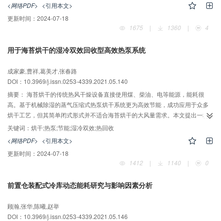
管在集管内突出深度以改善制冷剂分配特性的4种方案，利用数值仿真模型进行
<网络PDF>
<引用本文>
计算，当质量流速为100 kg/(m2?s)，制冷剂干度为0.4时，发现通过改变不同
更新时间：
2024-07-18
扁管在集管内的突出深度可以使液相制冷剂分配特性改善29.4%~52.4%。
1675
|
1360
|
4
用于海苔烘干的湿冷双效回收型高效热泵系统
成家豪,曹祥,葛美才,张春路
DOI：10.3969/j.issn.0253-4339.2021.05.140
摘要：
海苔烘干的传统热风干燥设备直接使用煤、柴油、电等能源，能耗很
高。基于机械除湿的蒸气压缩式热泵烘干系统更为高效节能，成功应用于众多
烘干工艺，但其简单闭式形式并不适合海苔烘干的大风量需求。本文提出一种
湿冷双效回收型高效热泵系统，引入混风实现排风中水蒸气湿效潜热的回收，
关键词：
烘干;热泵;节能;湿冷双效;热回收
引入过冷器利用回风经蒸发器降温除湿产生的冷效显热。利用该原理，进行基
<网络PDF>
<引用本文>
于仿真的可行域设计，并完成了样机搭建、模型验证及性能分析。结果表明：
更新时间：
2024-07-18
在回风温度/相对湿度为46 ℃/40%的典型烘干工况下，本系统的单位能耗除湿
1412
|
1140
|
0
量（specific moisture extraction rate, SMER）达2.61 kg/kWh，在最优混风比
0.77、最优过冷度25 ℃处取得。当回风在温度46 ℃±3 ℃及相对湿度40%
前置仓装配式冷库动态能耗研究与影响因素分析
±10%一定范围内扰动时，SMER仍能保持在1.88 kg/kWh以上。
顾瀚,张华,陈曦,赵举
DOI：10.3969/j.issn.0253-4339.2021.05.146