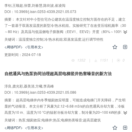
李钊,王顺超,张蕾,刘春慧,陈剑波,崔凌闯
DOI：10.3969/j.issn.0253-4339.2021.05.073
摘要：
本文针对中小型住宅办公建筑在温湿度独立控制方面存在的不足，建立
了一套基于双蒸发温度的新型冷/热水机组。实验研究了在改变压缩机频率（30
～80 Hz）及高温与低温侧电子膨胀阀（EEV1、EEV2）开度（80%～100%、
10%～50%）工况下系统的运行情况，记录供回水温度以及冷冻水流量并对高
关键词：
温湿度独立控制;冷/热水机组;双蒸发温度;运行调节特性
低温侧冷量进行分析，从而研究该冷/热水机组的运行调节特性。结果表明：变
<网络PDF>
<引用本文>
频制冷和制热工况下，机组制冷（制热）量均与压缩机频率呈正比关系；制冷
更新时间：
2024-07-18
工况下，当EEV2开度小于30%时，随着EEV1开度的增大，机组高低温侧制冷
1352
|
1151
|
0
量和总制冷量呈下降趋势；EEV1开度固定时，随着EEV2开度的增大，机组高
温侧制冷量基本保持恒定，低温侧制冷量和总制冷量呈先上升后下降的趋势，
自然通风与热泵协同治理超高层电梯竖井热害噪音的新方法
在EEV2开度约为30%时出现最大值，此时机组的除湿能力也达到最大。
淳良,龚光彩,聂美清,方曦,李高峰
DOI：10.3969/j.issn.0253-4339.2021.05.086
摘要：
超高层电梯井内冬季烟囱效应明显，可能造成电梯门开关障碍，产生明
显的气动噪音。本文分析了风量为2.12~6.68 m3/s的自然通风冷却方案，冷板
高度为10 m、温度为10 ℃的辐射冷板冷却方案，制冷量为20~100 kW的多联
机冷却方案等不同冷却方案对电梯井烟囱效应的改善效果。提出了结合自然通
关键词：
热泵;烟囱效应;电梯井;热压;电梯热害噪音;超高层建筑
风和热泵技术的超高层电梯井热害噪音治理方案，并通过实际测试验证了所提
<网络PDF>
<引用本文>
出的方案的可行性。结果表明：当采用自然通风协同多联机的冷却方案时，电