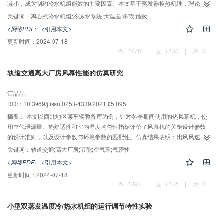
减小，成为制约冷水机组能效的主要因素。本文基于蒸发器换热机理，理论分
析了冷冻水大温差对蒸发器换热性能的影响，并通过离心式冷水机组串联运行
关键词：
离心式冷水机组;冷冻水系统;大温差;串联;能效
的方案，实验对比了大温差工况下不同水路流程对整机性能的影响。结果表
<网络PDF>
<引用本文>
明：在冷冻水10 ℃大温差设计工况下，采用蒸发器双流程串联的设计方法，相
更新时间：
2024-07-18
比于单流程方案能效可提升6%；而得益于串联方案中间温度的存在，上下游机
1470
|
1133
|
0
组在负荷占比为55%：45%时，整机能效达到最佳。
轨道交通高大厂房风幕性能的仿真研究
江晶晶
DOI：10.3969/j.issn.0253-4339.2021.05.095
摘要：
本文以西北地区某车辆整备库为例，针对冬季期间使用的热风幕机，使
用空气泄漏量、热舒适性和室内温度均匀性指标评价了风幕机的关键设计参数
的设计准则，以及设计参数与环境参数的匹配性。仿真结果表明：出风风速从
5.4 m/s增至9.3 m/s会使大门处泄漏量增加71.8%；10°~20°的送风角度可比垂
关键词：
轨道交通;高大厂房;节能;空气幕;气密性
直送风降低24.9%的泄漏量；风幕机的出风温度不会显著影响风幕密封性能，
<网络PDF>
<引用本文>
但会对厂房内部区域的热舒适性造成显著影响；环境风向和温度对风幕泄露量
更新时间：
2024-07-18
和厂房内热舒适性的作用可以忽略，但室外风速超过2.6 m/s时热风幕的密封效
1397
|
1175
|
0
果会减弱40%以上，此时推荐采用辅助密封措施。
小型双蒸发温度冷/热水机组的运行调节特性实验