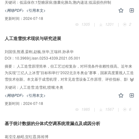
到临床应用的标准。本文对胰岛低温保存原理及低温保存过程中造成胰岛损伤
关键词：
低温保存;1型糖尿病;微囊化胰岛;胞内递送;低温损伤抑制
的因素进行了分类归纳，从冰晶损伤抑制、保护剂损伤抑制和缺氧损伤抑制三
<网络PDF>
<引用本文>
个方面综述了近些年来胰岛低温保存技术的发展。由于材料科学、分子生物
更新时间：
2024-07-18
学、低温生物学等交叉学科研究的发展，诸多新材料新方法应用于胰岛保存领
1305
|
1201
|
2
域，使低温保存后胰岛的质量得到进一步提升。但目前仍缺乏可以大量高质量
低温保存胰岛的方法，有关新技术新材料对于胰岛低温保存的保护作用机理及
人工造雪技术现状与研究进展
潜在的不利影响的研究尚不够深入。在后续研究中，新材料、新技术特别是高
通量保存技术的开发以及对低温损伤机理的研究仍然是胰岛低温保存领域的主
刘国强,熊通,晏刚,赵巍,张华,王瑞祥,孙承华
要任务。
DOI：10.3969/j.issn.0253-4339.2021.05.001
摘要：
人工造雪原理简单，但工艺过程复杂，对环境条件依赖性很高。近年来
为实现“三亿人上冰雪”目标和举行“2022北京冬奥会”赛事，国家高度重视人工造
雪技术创新。本文基于成雪机理，对常见造雪设备工作原理、评价指标、影响
因素及技术发展历程等进行分析。晶核的形成是自然成雪的关键，雪花的生长
关键词：
人工造雪;造雪机;喷嘴;冬奥
特性与环境温度和水蒸气过饱和度有关。人工造雪技术的核心是通过节流制冷
<网络PDF>
<引用本文>
制造低温环境，催化晶核的生成，并以晶核为种子雪晶吸附破碎雾滴成长成雪
更新时间：
2024-07-18
花。湿球温度是人工造雪活动的触发依据，不同湿球温度下雾滴相变潜热和对
1985
|
1567
|
6
流传热不同，普遍以﹣2 ℃作为造雪阈值。人工造雪技术的优化方向是核子器
和喷嘴的结构优化、水源活性剂添加、外加预冷成核及智能化控制。我国人工
基于统计数据的分体式空调系统泄漏点及成因分析
造雪技术起步晚，未来须从“机理-技术-部件-整机-体系”进行全方位改进。
葛滢滢,杨昭,贺红霞,陈裕博