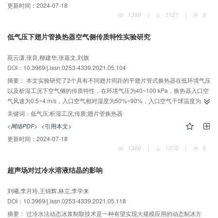
更新时间：
2024-07-18
梯门两侧的压差比单独采用自然通风冷却方案时的压差低49 Pa，比单独采用多
1399
|
1121
|
0
联机冷却方案时的压差低20.4 Pa。同时，采用自然通风协同多联机冷却方案时
的噪音比单独采用自然通风冷却方案时的噪音低2.1 dB，比单独采用多联机冷
低气压下翅片管换热器空气侧传质特性实验研究
却方案时的噪音高1.6 dB。因此，采用自然通风与多联机协同的方法可有效降
低烟囱效应，同时可以有效控制电梯井内的噪音。
苑云潇,张良,柳建华,张嘉文,刘旗
DOI：10.3969/j.issn.0253-4339.2021.05.104
摘要：
本文实验研究了2个具有不同翅片间距的平翅片管式换热器在低环境气压
以及析湿工况下空气侧的传质特性，在环境气压为40~100 kPa，换热器入口空
气风速为0.5~4 m/s，入口空气相对湿度为50%~90%，入口空气干球温度为27
℃，水流速为1.65 m/s的实验工况下，分析了环境气压、换热器迎面风速、翅
关键词：
低气压;析湿工况;传质;翅片管换热器
片间距及入口空气相对湿度对换热器空气侧传质特性的影响。结果表明：低气
<网络PDF>
<引用本文>
压环境下，迎面风速、翅片间距以及相对湿度对换热器空气侧传质因子的影响
更新时间：
2024-07-18
趋势与常压下的研究一致；研究工况下，环境压力从40 kPa升至100 kPa时，
1366
|
1070
|
0
空气侧传质因子下降幅度为18.2%~23.6%；在较低迎面风速和环境气压下，翅
片间距和换热器入口空气相对湿度对换热器空气侧传质特性的影响更加显著。
超声场对过冷水溶液结晶的影响
刘曦,李月玲,王锦辉,林立,李学来
DOI：10.3969/j.issn.0253-4339.2021.05.118
摘要：
过冷水法动态冰浆制取技术是一种有望实现大规模应用的动态制冰方