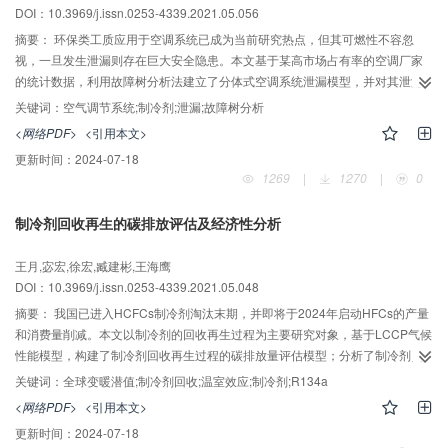
DOI：10.3969/j.issn.0253-4339.2021.05.056
摘要：
环保类工质应用于空调系统已成为当前研究热点，但其可燃性不容忽
视，一旦发生泄漏则存在巨大安全隐患。本文基于某高市场占有率的空调厂家
的统计数据，利用故障树分析法建立了分体式空调系统泄漏模型，并对其泄漏
成因及泄漏位置进行定性定量分析。结果表明：分体式空调室外侧发生泄漏的
关键词：
空气调节系统;制冷剂;泄漏;故障树分析
概率约为2.72×10-3，高于室内侧泄漏的概率（2.74×10-4），其中各部位发生
<网络PDF>
<引用本文>
泄漏的可能性由高到低依次为：室外侧管路连接喇叭口>冷凝器>四通阀>二通阀
更新时间：
2024-07-18
（室外侧），蒸发器配管>蒸发器弯头>蒸发器进出口连接管（室内侧）；系统
1269
|
1270
|
0
泄漏成因发生概率由高到低依次为：工艺缺陷>钎焊不当>操作不当>疲劳裂纹。
分析结果可为深入研究分体式空调易漏点的选取提供数据支撑，为分体式空调
制冷剂回收再生的碳排放评估及经济性分析
泄漏防护提供一定的指导。
王月,宓宏,徐宏,臧建彬,王海鹰
DOI：10.3969/j.issn.0253-4339.2021.05.048
摘要：
我国已进入HCFCs制冷剂淘汰末期，并即将于2024年启动HFCs的产量
和消费量削减。本文以制冷剂的回收再生过程为主要研究对象，基于LCCP气候
性能模型，构建了制冷剂回收再生过程的碳排放量评估模型；分析了制冷剂回
收再生的经济性；并对所构建模型，以汽车空调制冷剂R134a的回收再生为案
关键词：
全球变暖潜值;制冷剂回收;温室效应;制冷剂;R134a
例，计算其碳排放量及回收再生经济性。结果表明：本文案例中，对制冷剂进
<网络PDF>
<引用本文>
行回收再生处理可以减少当量CO2排放约42％，制冷剂回收再生的经济性能主
更新时间：
2024-07-18
要与再生后制冷剂单价及工人工资成本有关，工人工资按月最低工资标准时净