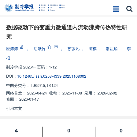
数据驱动下的变重力微通道内流动沸腾传热特性研
究
应涛涛
，
胡献竹
，
苏张凡
，
陈棋
，
潘瓯瑜
，
李
根
制冷学报
2026年 页码：1-12
DOI：
10.12465/issn.0253-4339.20251108002
中图分类号：
TB657.5;TK124
网络首发：
2026-04-24
收稿：
2025-11-08
录用：
2026-02-02
修回：
2026-01-17
引用本文
4
0
0