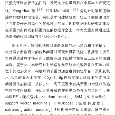
法预测环路热管传热性能，发现支持向量回归在小样本上表现更
［
21
］
［
22
］
优。Yang Huan等
和B. Markal等
分别针对液氢流动
沸腾和微针肋散热器开展机器学习建模研究，验证了数据驱动方
法在复杂传热问题中的优越性。然而，现有数据驱动研究多建立
在常重力条件或有限重力点的数据库之上，针对变重力微通道流
动沸腾的模型训练与泛化验证仍显不足。
综上所述，数据驱动模型凭借卓越的泛化能力和预测精度，
在处理多参数耦合的传热问题时展现出显著优势，将其引入变重
力微通道沸腾传热研究，能够突破传统模型在复杂工况下的预测
局限。鉴
于此，本研究针对铁路及航空航天机载设备在变重力环
境下的散热需求，构建可调节重力加速度的实验平台，系统获取
水-乙二醇混合工质在1.00
g
~3.16
g
连续变重力环境下的管内流
动沸腾传热数据，从低、中、高干度区出发揭示重力增强对传热
特性的作用机制，评估经典关联式在变重力条件下的适用性，并
构建RF（随机森林，random forest）、SVM（支持向量机，
support vector machine）与XGboost（极端梯度提升，
extreme gradient boosting）3种机器学习预测模型。研究成果