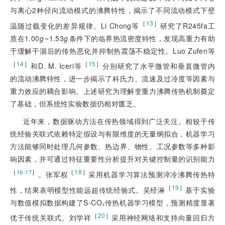
与离心2种径向流动模式的沸腾特性，揭示了不同流动模式下壁
［
13
］
温随过载变化的差异规律。Li Chong等
研究了R245fa工
质在1.00
g
~1.53
g
条件下的临界热流密度特性，发现高重力有助
于缓解干涸后的传热恶化并抑制热震荡不稳定性。Luo Zufen等
［
14
］
［
15
］
和D. M. Iceri等
分别研究了水平微管和垂直微管内
的流动沸腾特性，进一步揭示了科氏力、流速及过冷度等因素与
重力效应的耦合影响。上述研究为理解变重力沸腾传热机制奠定
了基础，但系统性实验数据仍相对匮乏。
近年来，数据驱动方法在传热领域得到广泛关注。相较于传
统经验关联式依赖特定假设与有限维度的无量纲拟合，机器学习
方法能够同时处理几何参数、热边界、物性、工况参数等多种影
响因素，并可通过特征重要性分析提升对关键控制量的识别能力
［
］
［
18
］
16-17
。张军权
采用机器学习算法预测淬冷沸腾传热特
［
19
］
性，结果表明模型性能远超传统经验式。吴经淋
基于实验
与数值模拟数据构建了S-CO₂传热机器学习模型，预测精度显著
［
20
］
优于传统关联式。刘学祥
采用神经网络和支持向量回归方