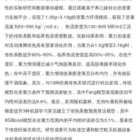
性的实验研究和数据驱动建模。通过搭建基于离心旋转台的变重
力实验平台，实现了1.00g~3.16g的变重力环境模拟，获取了质量
流速为50~500 kg/（m2·s）、热流密度为100~800 kW/m2工况
下的传热系数和临界热流密度数据。实验结果表明：重力加速度
对流动沸腾传热具有显著强化作用，当重力从1.0g增至3.16g时，
传热系数提升60%~80%，临界热流密度提高20%~35%。在低干
度区，重力增强通过减小气泡脱离直径、提高脱离频率强化传
热；在中高干度区，重力增强使液膜变薄且分布均匀，并有效延
缓干涸现象。其次，与10种经典传热关联式进行对比发现，传统
模型在变重力条件下预测误差较大，其中Fang模型表现最优但平
均绝对误差仍达9.6%。最后，采用随机森林、支持向量机和极端
梯度提升3种机器学习算法建立了传热系数预测算法模型，其中
XGBoost模型在全重力范围内的平均绝对误差仅为3.1%，显著优
于传统经验关联式。研究成果可为轨道交通和航空航天机载设备
冷却系统的优化设计提供理论依据。