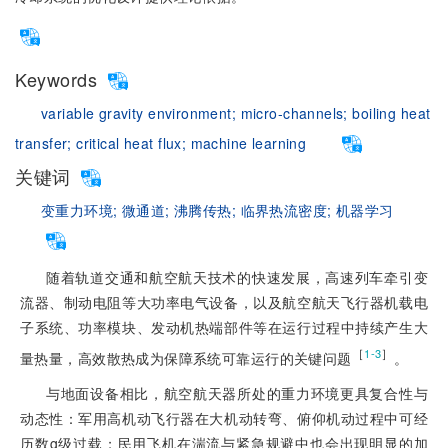
Keywords
variable gravity environment;
micro-channels;
boiling heat
transfer;
critical heat flux;
machine learning
关键词
变重力环境;
微通道;
沸腾传热;
临界热流密度;
机器学习
随着轨道交通和航空航天技术的快速发展，高速列车牵引变
流器、制动电阻等大功率电气设备，以及航空航天飞行器机载电
子系统、功率模块、发动机热端部件等在运行过程中持续产生大
［
］
1-3
量热量，高效散热成为保障系统可靠运行的关键问题
。
与地面设备相比，航空航天器所处的重力环境更具复合性与
动态性：军用高机动飞行器在大机动转弯、俯仰机动过程中可经
历数g级过载；民用飞机在湍流与紧急规避中也会出现明显的加