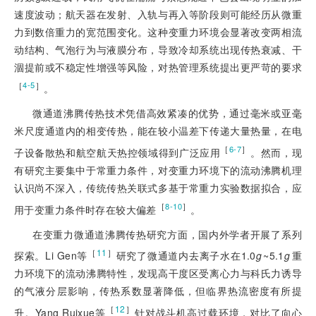
速度波动；航天器在发射、入轨与再入等阶段则可能经历从微重
力到数倍重力的宽范围变化。这种变重力环境会显著改
变两相流
动结构、气泡行为与液膜分布，导致冷却系统出现传热衰减、干
涸提前或不稳定性增强等风险，对热管理系统提出更严苛的要求
［
］
4-5
。
微通道沸腾传热技术凭借高效紧凑的优势，通过毫米或亚毫
米尺度通道内的相变传热，能在较小温差下传递大量热量，在电
［
］
6-7
子设备散热和航空航天热控领域得到广泛应用
。然而，现
有研究主要集中于常重力条件，对变重力环境下的流动沸腾机理
认识尚不深入，传统传热关联式多基于常重力实验数据拟合，应
［
］
8-10
用于变重力条件时存在较大偏差
。
在变重力微通道沸腾传热研究方面，国内外学者开展了系列
［
11
］
探索。Li Gen等
研究了微通道内去离子水在1.0
g
~5.1
g
重
力环境下的流动沸腾特性，发现高干度区受离心力与科氏力诱导
的气液分层影响，传热系数显著降低，但临界热流密度有所提
［
12
］
升。Yang Ruixue等
针对战斗机高过载环境，对比了向心