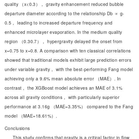
quality （x<0.3）， gravity enhancement reduced bubble
departure diameter according to the relationship Db ∝ g-
0.5， leading to increased departure frequency and
enhanced microlayer evaporation. In the medium quality
region （0.3
0.7）， hypergravity delayed the onset from
x=0.75 to x=0.8. A comparison with ten classical correlations
showed that traditional models exhibit large prediction errors
under variable gravity， with the best-performing Fang model
achieving only a 9.6% mean absolute error （MAE）. In
contrast， the XGBoost model achieves an MAE of 3.1%
across all gravity conditions， with particularly superior
performance at 3.16g （MAE=3.35%） compared to the Fang
model （MAE=18.61%）.
Conclusions
This study confirms that gravity is a critical factor in flow