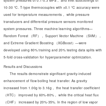
system pressures of 0.1-0.3 MPa， and inlet subcoolings of
10-30 ℃. T-type thermocouples with ±0.1 ℃ accuracy were
used for temperature measurements， while pressure
transducers and differential pressure sensors monitored
system pressures. Three machine learning algorithms—
Random Forest （RF）， Support Vector Machine （SVM），
and Extreme Gradient Boosting （XGBoost）—were
developed using 80% training and 20% testing data splits with
5-fold cross-validation for hyperparameter optimization.
Results and Discussions
The results demonstrate significant gravity-induced
enhancement of flow boiling heat transfer. As gravity
increased from 1.00g to 3.16g， the heat transfer coefficient
（HTC） improved by 60%-80%， while the critical heat flux
（CHF） increased by 20%-35%. In the region of low vapor