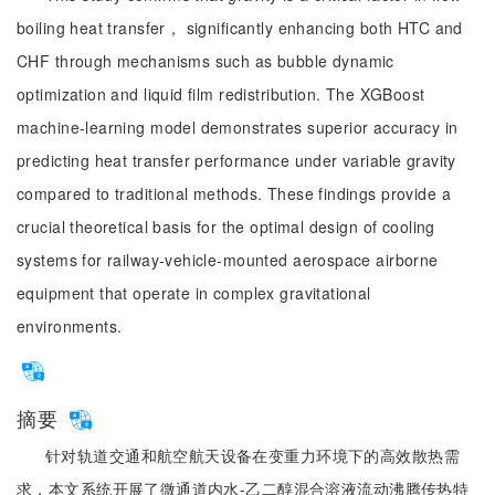
boiling heat transfer， significantly enhancing both HTC and
CHF through mechanisms such as bubble dynamic
optimization and liquid film redistribution. The XGBoost
machine-learning model demonstrates superior accuracy in
predicting heat transfer performance under variable gravity
compared to traditional methods. These findings provide a
crucial theoretical basis for the optimal design of cooling
systems for railway-vehicle-mounted aerospace airborne
equipment that operate in complex gravitational
environments.
摘要
针对轨道交通和航空航天设备在变重力环境下的高效散热需
求，本文系统开展了微通道内水-乙二醇混合溶液流动沸腾传热特