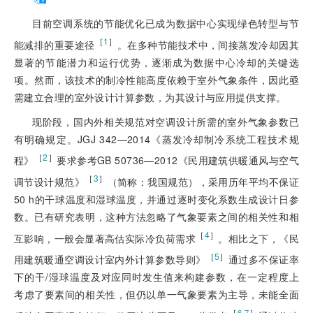
目前空调系统的节能优化已成为数据中心实现绿色转型与节
［
1
］
能减排的重要途径
。在多种节能技术中，间接蒸发冷却因其
显著的节能潜力和运行优势，逐渐成为数据中心冷却的关键选
项。然而，该技术的制冷性能高度依赖于室外气象条件，因此亟
需建立合理的室外设计计算参数，为其设计与应用提供支撑。
现阶段，国内外相关规范对空调设计所需的室外气象参数已
有明确规定。JGJ 342—2014《蒸发冷却制冷系统工程技术规
［
2
］
程》
要求参考GB 50736—2012《民用建筑供暖通风与空气
［
3
］
调节设计规范》
（简称：我国规范），采用历年平均不保证
50 h的干球温度和湿球温度，并通过逐时变化系数生成设计日参
数。已有研究表明，这种方法忽略了气象要素之间的相关性和相
［
4
］
互影响，一般会显著高估实际冷负荷需求
。相比之下，《民
［
5
］
用建筑暖通空调设计室内外计算参数导则》
通过多不保证率
下的干/湿球温度及对应同时发生值来构建参数，在一定程度上
考虑了要素间的相关性，但仍以单一气象要素为主导，未能全面
［
］
6-7