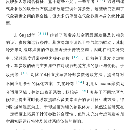
反映多因素耦合特征。鉴于这些不足，一些学者
通过构建
气象参数的联合分布模型来改进空调计算参数。这些研究强调了
气象要素之间的耦合性，但大多仍停留在气象数据本身的统计层
面。
［
］
8-11
U. Sajjad等
综述了蒸发冷却空调最新发展及其相关
的设计参数和运行条件。蒸发冷却空调以干空气能为驱动，其制
冷效果对湿球温度的依赖显著强于传统空调，因此在相关研究
［
12
］
中，湿球温度通常被视为核心参数
。目前关于蒸发冷却室
外计算参数的研究主要集中在对现行规范方法的修正与优化。于
［
13
］
汝娴等
对比了4种直接蒸发冷却参数选取方法，提出针对
［
14
］
不同应用条件的优化方案。刘艳峰等
利用k-means聚类划
［
15
］
分适用区域，并给出修正系数；杨怡等
则基于不同地区气
候特征提出逐时化系数提取和多要素组合的设计日生成方法，得
到以湿球温度为主、干球温度为辅的参数体系。虽然这些研究在
一定程度上拓展了计算参数的合理性，但尚未充分考虑蒸发冷却
空调实际运行特性及其对系统负荷的影响。