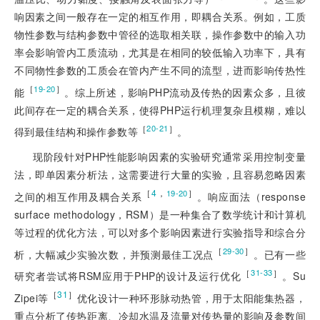
响因素之间一般存在一定的相互作用，即耦合关系。例如，工质
物性参数与结构参数中管径的选取相关联，操作参数中的输入功
率会影响管内工质流动，尤其是在相同的较低输入功率下，具有
不同物性参数的工质会在管内产生不同的流型，进而影响传热性
［
］
19-20
能
。综上所述，影响PHP流动及传热的因素众多，且彼
此间存在一定的耦合关系，使得PHP运行机理复杂且模糊，难以
［
］
20-21
得到最佳结构和操作参数等
。
现阶段针对PHP性能影响因素的实验研究通常采用控制变量
法，即单因素分析法，这需要进行大量的实验，且容易忽略因素
［
4
，
］
19-20
之间的相互作用及耦合关系
。响应面法（response
surface methodology，RSM）是一种集合了数学统计和计算机
等过程的优化方法，可以对多个影响因素进行实验指导和综合分
［
］
29-30
析，大幅减少实验次数，并预测最佳工况点
。已有一些
［
］
31-33
研究者尝试将RSM应用于PHP的设计及运行优化
。Su
［
31
］
Zipei等
优化设计一种环形脉动热管，用于太阳能集热器，
重点分析了传热距离、冷却水温及流量对传热量的影响及参数间