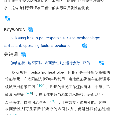
且存在一个较宽泛的最优运行工况区，使得PHP的整体热阻较
小，这将有利于PHP在工程中的实际应用及性能优化。
Keywords
pulsating heat pipe;
response surface methodology;
surfactant;
operating factors;
evaluation
关键词
脉动热管;
响应面法;
表面活性剂;
运行参数;
评估
脉动热管（pulsating heat pipe，PHP）是一种新型高效的
传热单元，在太阳能光伏和集热利用、电池散热及整车热管理等
［
］
1-3
领域应用前景广阔
。PHP的常见工作流体有水、甲醇、乙
［
］
4-6
醇及丙酮等
，在流体中适当添加纳米颗粒、表面活性剂、
［
］
7-9
离子液体、自浸润流体等
，可有效改善传热性能。其中，
表面活性剂可显著降低溶液的表面张力，促进沸腾传热过程