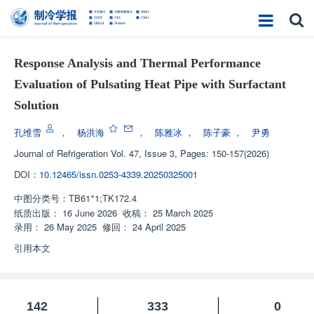
Response Analysis and Thermal Performance
Evaluation of Pulsating Heat Pipe with Surfactant
Solution
孔维雪
，
杨洪海
，
陈雅冰
，
陈子豪
，
尹勇
Journal of Refrigeration
Vol. 47, Issue 3, Pages: 150-157(2026)
DOI：
10.12465/issn.0253-4339.20250325001
+
中图分类号：
TB61
1;TK172.4
纸质出版：
16 June 2026
收稿：
25 March 2025
录用：
26 May 2025
修回：
24 April 2025
引用本文
142
333
0