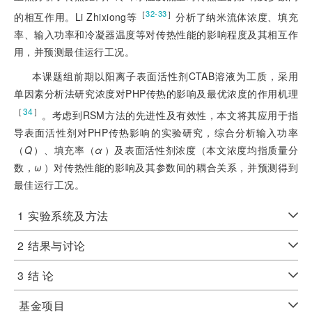
［
］
32-33
的相互作用。Li Zhixiong等
分析了纳米流体浓度、填充
率、输入功率和冷凝器温度等对传热性能的影响程度及其相互作
用，并预测最佳运行工况。
本课题组前期以阳离子表面活性剂CTAB溶液为工质，采用
单因素分析法研究浓度对PHP传热的影响及最优浓度的作用机理
［
34
］
。考虑到RSM方法的先进性及有效性，本文将其应用于指
导表面活性剂对PHP传热影响的实验研究，综合分析输入功率
（
Q
）、填充率（
α
）及表面活性剂浓度（本文浓度均指质量分
数，
ω
）对传热性能的影响及其参数间的耦合关系，并预测得到
最佳运行工况。
1
实验系统及方法
2
结果与讨论
3
结 论
基金项目