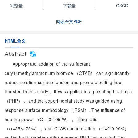
浏览量
下载量
CSCD
阅读全文PDF
HTML全文
Abstract
Appropriate addition of the surfactant
cetyltrimethylammonium bromide （CTAB） can significantly
reduce solution surface tension and promote boiling heat
transfer. In this study， it was applied to a pulsating heat pipe
（PHP）， and the experimental study was guided using
response surface methodology （RSM）. The influence of
heating power （Q=10-105 W）， filling ratio
（α=25%-75%）， and CTAB concentration （ω=0-0.29%）
on the heat transfer performance of PHP was studied. The