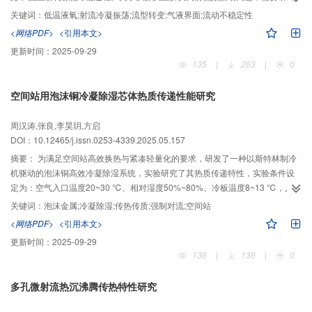
射流冷凝振荡特性及冷凝流型转变特征。通过引入高度函数法改进冷凝传质模
关键词：
低温液氧;射流冷凝振荡;流型转变;气液界面;流动不稳定性
型，实现相界面曲率分布的动态捕捉，建立了冷凝脉动频率与气液相界面曲率
<网络PDF>
<引用本文>
之间的关系，成功获取了9.8~10.6 Hz的低频振荡特性。研究结果表明：推进剂
更新时间：
2025-09-29
管路内存在3种典型的射流冷凝振荡流型：稳定脉动、气羽振荡、间歇回流。其
135
|
263
|
0
中，回流和振荡流型压力幅值最高可达130 kPa，而稳定脉动的压力幅值仅为
*
1~3 kPa。通过量纲分析可知，当无量纲结构参数L
=2.2时，射流冷凝流型转换
空间站用泡沫铜冷凝除湿芯体热质传递性能研究
*
*
阈值Jc
=7.3。当Jc
>7.3时，则会出现间歇回流振荡流型，此无量纲判据可准确
表征低温液氧射流冷凝流型分布，为低温液体燃料火箭的设计提供了理论基础
周汉涛,张良,李昊玥,方启
和技术支撑。
DOI：10.12465/j.issn.0253-4339.2025.05.157
摘要：
为满足空间站高效换热与紧凑轻量化的要求，研发了一种以斯特林制冷
机驱动的泡沫铜高效冷凝除湿系统，实验研究了其热质传递特性，实验条件设
定为：空气入口温度20~30 ℃、相对湿度50%~80%、冷板温度8~13 ℃，入口
风速0.4~1.4 m/s。结果表明：空气入口温度与传热系数、传质系数的增加呈正
关键词：
泡沫金属;冷凝除湿;传热传质;强制对流;空间站
相关性，当空气入口温度从20 ℃升至30 ℃时，传热系数提高10.5%，传质系
<网络PDF>
<引用本文>
数提高57.1%；空气入口相对湿度的变化对传热与传质系数产生了差异化影
更新时间：
2025-09-29
响，即传热系数随相对湿度的增加而下降，降低了31.6%，反之，传质系数则
136
|
136
|
0
呈上升趋势，增加了11.4%。值得注意的是，虽然降低冷板温度能够有效提升
换热量，但这同时也会导致冷凝水积累从而降低传热传质的效率，因此选取适
多孔微射流热沉沸腾传热特性研究
宜的冷板温度至关重要。换热量与热质传递效率随着入口风速的提升而显著增
强，但不断提高风速会导致系统能耗增加，在追求高效换热的同时，也需要权