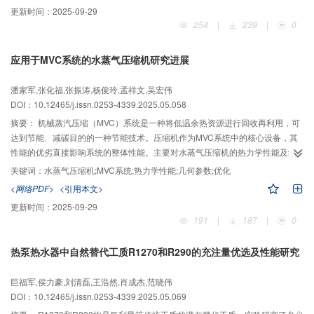
间，且与转化级数相关。针对连续转化的隐式微分表达式提出一种编程求解的
更新时间：
2025-09-29
具体方法和步骤。2种方法的计算结果一致，最大偏差仅为0.22%，表明提出的
254
|
239
|
0
计算方法是有效和准确的。
应用于MVC系统的水蒸气压缩机研究进展
潘家军,张化福,张振涛,杨俊玲,孟祥文,吴宏伟
DOI：10.12465/j.issn.0253-4339.2025.05.058
摘要：
机械蒸汽压缩（MVC）系统是一种将低温余热资源进行回收再利用，可
达到节能、减碳目的的一种节能技术。压缩机作为MVC系统中的核心设备，其
性能的优劣直接影响系统的整体性能。主要对水蒸气压缩机的热力学性能及结
构性能进行综述，提出相关优化建议及改进思路，为后续对水蒸气压缩机性能
关键词：
水蒸气压缩机;MVC系统;热力学性能;几何参数;优化
的优化提供一定的参考与帮助。
<网络PDF>
<引用本文>
更新时间：
2025-09-29
191
|
187
|
0
热泵热水器中自然替代工质R1270和R290的充注量优选及性能研究
巨福军,侯力豪,刘清磊,王浩然,肖成杰,范晓伟
DOI：10.12465/j.issn.0253-4339.2025.05.069