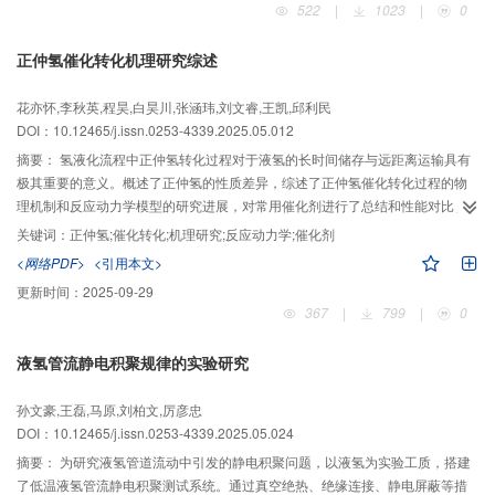
522
|
1023
|
0
发展方向，旨在为该技术的进步提供参考，进而推动氢能的社会化应用进程。
正仲氢催化转化机理研究综述
花亦怀,李秋英,程昊,白昊川,张涵玮,刘文睿,王凯,邱利民
DOI：10.12465/j.issn.0253-4339.2025.05.012
摘要：
氢液化流程中正仲氢转化过程对于液氢的长时间储存与远距离运输具有
极其重要的意义。概述了正仲氢的性质差异，综述了正仲氢催化转化过程的物
理机制和反应动力学模型的研究进展，对常用催化剂进行了总结和性能对比。
最后综述了正仲氢转化的3种主流方案，并对比了各方案的优缺点。物理机制和
关键词：
正仲氢;催化转化;机理研究;反应动力学;催化剂
反应动力学分别从微观和宏观角度对正仲氢转化进行了研究，但由于催化剂表
<网络PDF>
<引用本文>
面的实验数据相对匮乏，学者对此尚未形成统一的论述和解释，迫切需要进行
更新时间：
2025-09-29
定量验证。在正仲氢转化的催化剂选择上，虽然镍基催化剂的催化效率更高，
367
|
799
|
0
但综合考虑催化剂的制备、活化、失活以及氢液化器的工作特点，铁的氢氧化
物及氧化物催化剂是主流的催化剂选择方案。此外，3种主流的正仲氢转化方案
液氢管流静电积聚规律的实验研究
中采用连续转化过程的氢液化流程比能耗最低，是未来氢液化流程的发展方
向，国内对此研究尚处于起步阶段，存在较大的发展空间。研究可为正仲氢催
孙文豪,王磊,马原,刘柏文,厉彦忠
化转化实验台的设计和搭建等提供理论指导。
DOI：10.12465/j.issn.0253-4339.2025.05.024
摘要：
为研究液氢管道流动中引发的静电积聚问题，以液氢为实验工质，搭建
了低温液氢管流静电积聚测试系统。通过真空绝热、绝缘连接、静电屏蔽等措