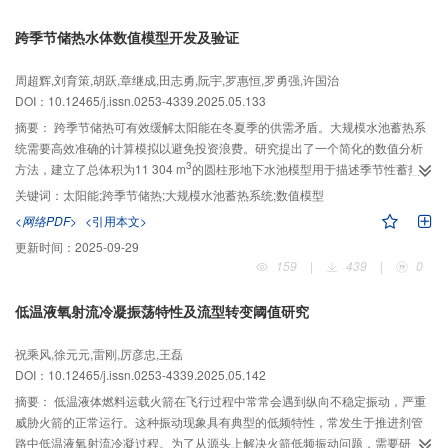
热回收技术的必要性，并对比了不同类型机组的能效水平。
跨季节储热水体数值模型开发及验证
周超辉,刘育策,胡跃,章继成,田志勇,阮宇,罗惠恒,罗勇强,许国治
DOI：10.12465/j.issn.0253-4339.2025.05.133
摘要：
跨季节储热可有效缓解太阳能在冬夏季的供需矛盾。大规模水池蓄热系
统需要高效准确的计算模拟以避免投资浪费。研究提出了一个简化的数值分析
3
方法，建立了总体积为11 304 m
的圆柱形地下水池模型用于描述季节性蓄热系
统的运行。该模型分别建立水体一维传热模型和土壤二维传热模型，求解水体
关键词：
太阳能;跨季节储热;大规模水池蓄热系统;数值模型
和土壤温度场，通过水池壁温度边界连接两者以实现对整个系统的模拟。为全
<网络PDF>
<引用本文>
方面验证数值仿真模型的正确性，分别在待机工况、充能工况和放能工况进行
更新时间：
2025-09-29
了验证，结果表明：所开发模型具有较好的准确性和可靠性。在待机工况下，
159
|
439
|
0
砂箱实验台5个水体分层温度误差均低于10%，中层和中下层水体温度准确性最
高，平均绝对误差分别为1.75%和1.24%。在充能工况下，平均相对误差仅为
低温液氧射流冷凝振荡特性及流型转变阈值研究
1.57%，平均误差温度为0.44 ℃。在放能工况下，平均相对误差仅为0.46%，
平均误差温度为0.24 ℃。
祝乘风,徐元元,雷刚,厉彦忠,王磊
DOI：10.12465/j.issn.0253-4339.2025.05.142
摘要：
低温液体燃料运载火箭在飞行过程中常常会遇到纵向不稳定振动，严重
威胁火箭的正常运行。这种振动现象具有典型的低频特性，常发生于推进剂管
路中低温液氧射流冷凝过程。为了从源头上解决火箭低频振动问题，需要研究