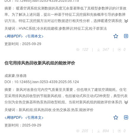
DOI：10.12465/j.issn.0253-4339.2025.05.115
摘要：
暖通空调系统实测数据的高度冗余显著降低了其模型参数辨识的计算效
率。为了解决上述问题，提出一种基于特征工况挖掘和先验概率引导的参数辨
识方法。特征工况挖掘方法对运行数据进行相关性分析，选择暖通空调系统运
行工况的关键变量，并根据关键变量维度进行网格采样，得到更具代表性的特
关键词：
HVAC系统;冷水机组建模;参数辨识;特征工况;粒子群算法
征工况，从而提升模型单次计算效率。模型参数辨识过程中，建立待辨识参数
<网络PDF>
<引用本文>
的先验概率模型，基于先验概率进行待辨识参数的先验区间估计和改进目标函
更新时间：
2025-09-29
数，引导模型更快收敛。该方法在武汉某工厂暖通空调系统供冷季一个月的运
122
|
347
|
0
行数据集上进行了验证，结果表明：该方法中的MAPE（平均绝对百分比误差）
和CV-RMSE（均方根误差变异系数）相比基于K-means聚类的方法分别降低了
住宅用排风热回收新风机组的能效评价
16.0%和12.0%，比基于原始数据的方法分别降低了20.9%和15.2%，
2
NMBE（归一化平均偏差误差）更接近0，R
（决定系数）相比2种方法分别提
成家豪,张春路
升了4.7%和8.5%，计算效率提高约39.3%。该方法为实现高效准确的暖通空调
DOI：10.12465/j.issn.0253-4339.2025.05.124
系统建模提供了技术指导和数据支撑。
摘要：
新风对改善住宅内空气质量至关重要，但也增大了建筑空调能耗。住宅
宜采用排风热回收型的节能新风机组，包括被动式和主动式2种类型，典型代表
分别为全热交换器和热泵热回收型机组。当前对新风机组的能效评价体系仍主
要围绕全热交换器构建，其常用的热交换效率并不适用于热泵主动热回收机
关键词：
新风机组;排风热回收;全热交换器;热泵;能效评价
制，且排风热回收的概念存在混淆和冲突。此外，现有评价一般局限于新风机
<网络PDF>
<引用本文>
组个体表现，未考虑其对空调机组的潜在影响，以及二者协作后的整体效能。
更新时间：
2025-09-29
文章力图明晰新风机组排风热回收的界定，消除概念混乱，同时提出联合空调
205
|
894
|
0
系统的综合能效评价方法。针对7类现有新风机组的实例分析，验证了采用排风