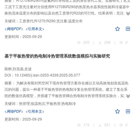
摘要：
R1270和R290均是氟利昂等传统工质的潜在替代工质。实验研究了名义
工况下工质充注量对分别使用R1270和R290的热泵热水器系统性能和冷凝器中
换热流体温度分布的影响以及自然工质替代R22的可行性。结果表明：充注量
对两系统的循环性能和换热流体的温度分布均有显著影响；R1270系统和R290
关键词：
工质替代;R1270;R290;充注量;温度分布
系统均在相同的最佳充注量（0.90 kg）下分别获得最大COP为4.443和4.317；
<网络PDF>
<引用本文>
不同充注量下两系统的冷凝器中均出现2个传热窄点和2个最大传热温差，且其
更新时间：
2025-09-29
第一传热窄点和第二最大传热温差的出现位置均随充注量的变化而出现相似的
255
|
296
|
0
迁移；相比于R22系统，R1270系统和R290系统在最佳充注量下均获得明显占
优的COP和排气温度以及基本相当的排气压力，且其制热量分别提升了7.05%
基于平板热管的热电制冷热管理系统数值模拟与实验研究
和降低了10.65%，因此R1270比R290在热泵热水器中替代R22时优势更显
著。
陈翀,刘克函,史波
DOI：10.12465/j.issn.0253-4339.2025.05.077
摘要：
为解决有限封闭空间下现存热管理方案存在难以主动高效地创造低温热
沉的问题，提出一种基于平板热管的热电制冷复合热管理系统。建立了复合系
统的数值仿真模型，并搭建了平板热管耦合热电制冷热管理系统实验台，实验
验证了模型的准确性。结果表明：提出的复合热管理系统利用热电制冷片在有
关键词：
热管理;低温热沉;平板热管;热电制冷
限空间内为整体热管理系统提供低温热沉，并通过耦合平板热管解决了热电制
<网络PDF>
<引用本文>
冷片热端高热量积聚现象。在1~12 A工作电流下，热电制冷片性能均远优于基
更新时间：
2025-09-29
于铝制翅片的热电制冷系统散热，单片制冷片最佳工况下制冷量有效提升
174
|
521
|
0
38.35%，COP提升14.81%。