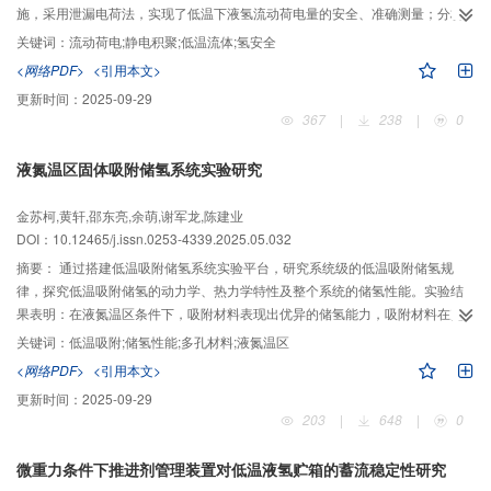
施，采用泄漏电荷法，实现了低温下液氢流动荷电量的安全、准确测量；分析
5
了雷诺数Re在2×10
以下多个流动工况的电荷积聚特征。实验结果表明：电导
关键词：
流动荷电;静电积聚;低温流体;氢安全
率极低的液氢在管流过程中存在明显的流动荷电现象，测试中电荷积聚量呈线
<网络PDF>
<引用本文>
性增长趋势；在实验所涉及管长和Re范围下，平均电荷密度随速度的增大而降
更新时间：
2025-09-29
低，但降低速率逐渐减缓；随管径增大，管流平均电荷密度也降低。所搭建的
367
|
238
|
0
低温液氢管流静电积聚测试系统为开展液氢静电测试提供了重要平台，该研究
证明了液氢静电测量方法的可行性，为探明液氢静电规律与安全流速边界提供
液氮温区固体吸附储氢系统实验研究
了设计指导。
金苏柯,黄轩,邵东亮,余萌,谢军龙,陈建业
DOI：10.12465/j.issn.0253-4339.2025.05.032
摘要：
通过搭建低温吸附储氢系统实验平台，研究系统级的低温吸附储氢规
律，探究低温吸附储氢的动力学、热力学特性及整个系统的储氢性能。实验结
果表明：在液氮温区条件下，吸附材料表现出优异的储氢能力，吸附材料在充
气压力为5 MPa，最终压力为3.04 MPa的工况下，系统的吸附质量比达到
关键词：
低温吸附;储氢性能;多孔材料;液氮温区
3
5.02%，总储氢密度达到16.63 kg/m
，表明系统具有较好的储氢容量。通过实
<网络PDF>
<引用本文>
验研究，进一步揭示了影响储氢性能的关键因素，主要包括吸附材料的微观结
更新时间：
2025-09-29
构特性、吸附过程中的热力学效应以及实验操作条件等，为优化储氢系统性能
203
|
648
|
0
提供了重要的实验依据。
微重力条件下推进剂管理装置对低温液氢贮箱的蓄流稳定性研究