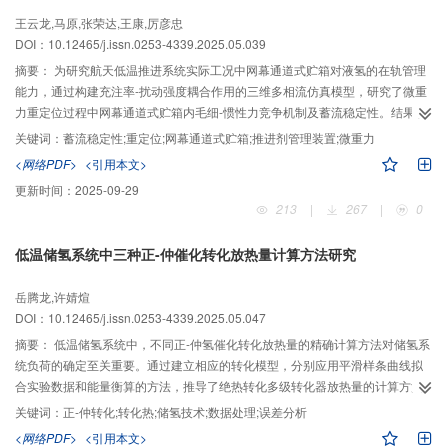
王云龙,马原,张荣达,王康,厉彦忠
DOI：10.12465/j.issn.0253-4339.2025.05.039
摘要：
为研究航天低温推进系统实际工况中网幕通道式贮箱对液氢的在轨管理
能力，通过构建充注率-扰动强度耦合作用的三维多相流仿真模型，研究了微重
力重定位过程中网幕通道式贮箱内毛细-惯性力竞争机制及蓄流稳定性。结果表
明：网幕通道式贮箱的推进剂蓄流能力主要由集液通道与贮箱壁面的复合结构
关键词：
蓄流稳定性;重定位;网幕通道式贮箱;推进剂管理装置;微重力
-3
提供。在5%~50%充注率时，贮箱能够抵抗10
g大小的多向扰动，维持集液
<网络PDF>
<引用本文>
通道入口区域始终保持连续液相覆盖的蓄流稳定性；低充注下，重定位过程中
更新时间：
2025-09-29
气液相分布主要受到网幕通道结构表面的强约束，相界面演化受扰动影响很
213
|
267
|
0
小，随着充注量增大，流体惯性力和扰动动量输运效应成为相分布重构的重要
因素，重定位过程相分布出现明显振荡；贮箱重定位过程中对扰动方向的敏感
低温储氢系统中三种正-仲催化转化放热量计算方法研究
性不同，底部加速度引起的质心降幅最大，顶部加速度对相对质心高度影响较
小，正侧向扰动比斜侧向扰动引起的质心波动幅度和波动频率均更大。
岳腾龙,许婧煊
DOI：10.12465/j.issn.0253-4339.2025.05.047
摘要：
低温储氢系统中，不同正-仲氢催化转化放热量的精确计算方法对储氢系
统负荷的确定至关重要。通过建立相应的转化模型，分别应用平滑样条曲线拟
合实验数据和能量衡算的方法，推导了绝热转化多级转化器放热量的计算方法
以及连续转化的转化热表达式，并分析了绝热、等温及连续转化方式的放热特
关键词：
正-仲转化;转化热;储氢技术;数据处理;误差分析
性，结果表明连续转化的转化热最小，等温转化最大，而绝热转化介于两者之
<网络PDF>
<引用本文>