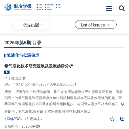
优先出版
List of Issues
2025年第5期 目录
氢液化与低温储运
氢气液化技术研究进展及发展趋势分析
毕于敬,巨永林
DOI：10.12465/j.issn.0253-4339.2025.05.001
摘要：
液氢作为一种清洁能源，将在未来清洁能源供应中扮演重要角色。当前
国际上的氢气液化装置普遍存在单位能耗和液化成本高以及
效率低的问题，而
我国氢气低温液化技术和装备的研发刚刚起步，与国际先进水平相比仍存在显
著差距。鉴于此，总结了近年来氢气液化技术在流程设计和实际装置方面的研
关键词：
氢气液化;流程设计;实际装置;性能指标;技术特点
究进展，探讨了稳态流程模拟与动态特性研究的最新技术发展，并分析了不同
<网络PDF>
<引用本文>
液化流程的性能指标。同时，分别对氢气液化工厂和小型实验室液化装置的技
更新时间：
2025-09-29
术特点与设备布局进行了总结。最后，归纳了氢气液化技术的发展重点和未来