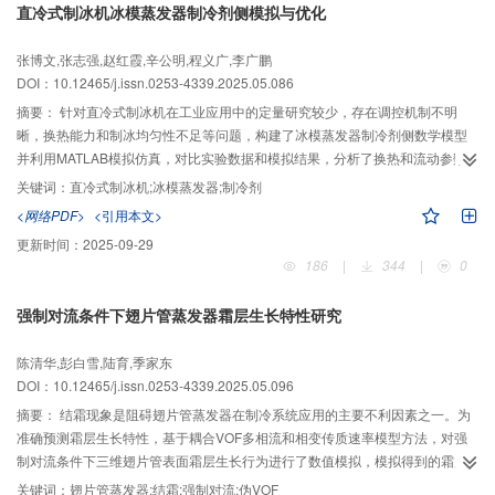
直冷式制冰机冰模蒸发器制冷剂侧模拟与优化
张博文,张志强,赵红霞,辛公明,程义广,李广鹏
DOI：10.12465/j.issn.0253-4339.2025.05.086
摘要：
针对直冷式制冰机在工业应用中的定量研究较少，存在调控机制不明
晰，换热能力和制冰均匀性不足等问题，构建了冰模蒸发器制冷剂侧数学模型
并利用MATLAB模拟仿真，对比实验数据和模拟结果，分析了换热和流动参数
随流动过程和制冰时间的变化。结果表明：水结冰前换热速率比水结冰后高约
关键词：
直冷式制冰机;冰模蒸发器;制冷剂
30%，且制冷剂流量存在明显差异；过热前后热流密度降低40.9%，减少过热
<网络PDF>
<引用本文>
段可以显著增强换热，提高换热均匀性；过热前水侧和冰侧热阻分别占总热阻
更新时间：
2025-09-29
的93.4%和91.7%，换热优化时应优先提高水侧或冰侧换热。该模拟程序可以预
186
|
344
|
0
测流量变化情况、模拟过热段长短，为制冰机的设计和运行控制提供了理论依
据和实际指导，有助于提高产品性能并加速制冰过程。
强制对流条件下翅片管蒸发器霜层生长特性研究
陈清华,彭白雪,陆育,季家东
DOI：10.12465/j.issn.0253-4339.2025.05.096
摘要：
结霜现象是阻碍翅片管蒸发器在制冷系统应用的主要不利因素之一。为
准确预测霜层生长特性，基于耦合VOF多相流和相变传质速率模型方法，对强
制对流条件下三维翅片管表面霜层生长行为进行了数值模拟，模拟得到的霜层
厚度与实验结果相比最大差异控制在15%以内，霜层密度的估计值在高达90%
关键词：
翅片管蒸发器;结霜;强制对流;伪VOF