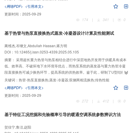
的置信区间内，吻合较好。通过搭建翅片管蒸发器表面结霜可视化实验平台，
<网络PDF>
<引用本文>
分析了在单因素变化下环境温度、相对湿度及迎面风速对翅片管表面霜层生长
更新时间：
2025-09-29
特性的影响规律，结果表明：霜层厚度随着进风气流方向从前向后逐渐降低，
174
|
341
|
0
空气温度越低、迎面风速越大及相对湿度越高，霜层厚度、结霜量及霜层热阻
也越大，相对湿度85%下的霜层厚度达到最高，为2.344 mm。根据Morris敏感
基于热管与热泵直接换热式蒸发-冷凝器设计计算及性能测试
度分析法得到相对湿度对霜层热阻的影响最大，敏感度系数达到2.41，并使用
最小二乘回归方法得到霜层热阻关于不同环境参数下的相关性。
蔺维杰,岑继文,Abdullah Hassan,蒋方明
DOI：10.12465/j.issn.0253-4339.2025.05.105
摘要：
采用超长重力热管与热泵相结合进行中深层地热开发用于供暖具有成本
低、效率高、不破坏地下水环境等优点，而热泵系统的蒸发器与重力热管冷凝
段直接换热可减少换热环节，提高系统的供热效率。鉴于此，研制了U型结构蒸
发-冷凝器，并通过搭建热泵与热管相结合的实验平台，研究了蒸发-冷凝器的换
关键词：
热管-热泵直接换热;蒸发-冷凝器;双侧两相流换热;传热性能
2
热性能，发现当热泵侧工质走管程时其传热系数可达2 037.9 W/（m
·℃）。基
<网络PDF>
<引用本文>
于均相流模型，将两相流质量、能量及动量守恒方程与管外冷凝和管内沸腾传
更新时间：
2025-09-29
热经验公式相结合，建立一维稳态流动蒸发-冷凝器换热计算模型。利用Python
272
|
412
|
0
编写程序，对比模拟结果与实验数据，发现蒸发-冷凝器换热量平均计算误差为
18.91%，证实了计算模型的准确性，为设计高效的蒸发-冷凝器提供了理论计算
基于特征工况挖掘和先验概率引导的暖通空调系统参数辨识方法
方法。
贺佳宁,鲁洁,赵阳