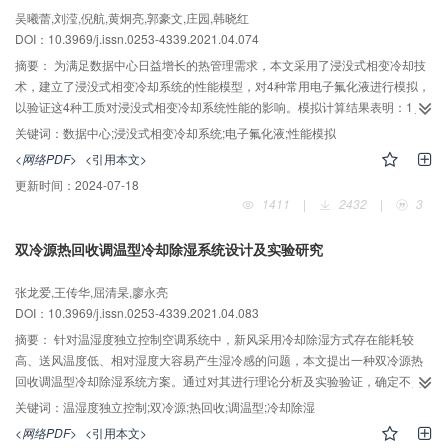
kW，瞬时功率变化范围是2.9~3.3 kW，瞬时COP变化范围是1.91~3.49。
吴曦蕾,刘滢,倪航,黄炯亮,郭豪文,庄园,韩晓红
DOI：10.3969/j.issn.0253-4339.2021.04.074
摘要：
为满足数据中心日益增长的热管理需求，本文采用了浸没式相变冷却技
术，建立了浸没式相变冷却系统的性能模型，对4种常用电子氟化液进行模拟，
以验证这4种工质对浸没式相变冷却系统性能的影响。模拟计算结果表明：1）4
种电子氟化液中，D-1适用压力范围最广，启动所需要的热流密度值最小，但最
关键词：
数据中心;浸没式相变冷却系统;电子氟化液;性能模拟
大散热能力弱于FC-72和HFE-7100，综合性能较强；2）随着流速的增大，冷
<网络PDF>
<引用本文>
却水所能携带的热量最终趋于稳定，不同电子氟化液对管内冷却水压降的影响
更新时间：
2024-07-18
基本相同；3）提高冷却水进口温度，有利于出口冷却水的能量回收利用，但系
1411
|
2432
|
3
统散热效果不佳；降低冷却水进口温度，有利于增大传热温差从而提高散热能
力，但可能会出现冷量利用效率较低的问题；4）模拟计算所得的曲线图中，在
双冷源热回收调温型冷却除湿系统设计及实验研究
相同冷却水进口温度、冷却水流速等条件下，D-1蒸气环境中冷却水携带的热
量、进出口温升曲线均与Novec 649接近或基本重合，因而可在浸没式相变冷
张龙爱,王传华,屈清杲,廖永亮
却中替代Novec 649发挥较好的散热效用。
DOI：10.3969/j.issn.0253-4339.2021.04.083
摘要：
针对温湿度独立控制空调系统中，新风采用冷却除湿方式存在能耗较
高、送风温度低、相对湿度大容易产生湿冷感的问题，本文提出一种双冷源热
回收调温型冷却除湿系统方案。通过对其进行理论分析及实验验证，确定不同
因素，如压缩机频率、预冷器水流量、新风量，对送风状态点的影响情况，研
关键词：
温湿度独立控制;双冷源;热回收;调温型;冷却除湿
究其变化规律，形成送风状态点控制策略，确认了系统调节能力可满足送风舒
<网络PDF>
<引用本文>
适的要求，在标准工况下，送风温度最高可调至25.0 ℃。与普通除湿系统相