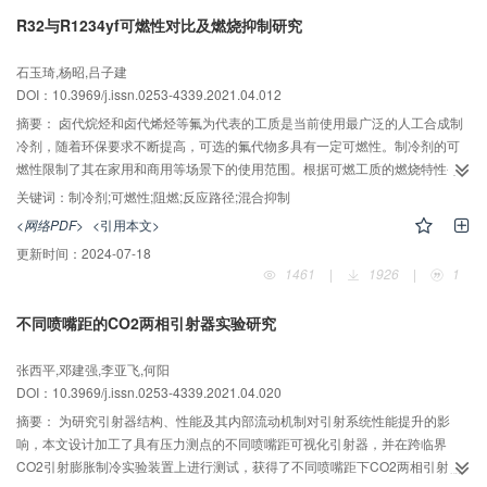
R32与R1234yf可燃性对比及燃烧抑制研究
石玉琦,杨昭,吕子建
DOI：10.3969/j.issn.0253-4339.2021.04.012
摘要：
卤代烷烃和卤代烯烃等氟为代表的工质是当前使用最广泛的人工合成制
冷剂，随着环保要求不断提高，可选的氟代物多具有一定可燃性。制冷剂的可
燃性限制了其在家用和商用等场景下的使用范围。根据可燃工质的燃烧特性寻
找阻燃方法，其中重要的手段是从研究燃烧反应机理及反应路径出发对单一或
关键词：
制冷剂;可燃性;阻燃;反应路径;混合抑制
混合制冷工质进行燃烧过程反应研究。本文研究了R1234yf为代表的低碳氟代烯
<网络PDF>
<引用本文>
烃燃烧点火延迟、温度压力变化、典型组元燃烧过程；并对比了R32和R1234yf
更新时间：
2024-07-18
燃烧机理与反应路径。研究结果表明：R32和R1234yf与烷烃和烯烃燃烧模型吻
1461
|
1926
|
1
合，R1234yf点火延迟更高，加成和夺取反应更加复杂；通过反应路径的研究发
现，两种可燃性工质中间稳定产物存在较多重合，在R32中仅添加体积分数为
不同喷嘴距的CO2两相引射器实验研究
10%R1234yf时，当量比为1时的燃烧平衡温度可下降87.5 ℃；添加体积分数
5%的R32混合物的燃烧平衡温度可下降21.0 ℃，混合物可燃性可低于两者任意
张西平,邓建强,李亚飞,何阳
组分；添加少量R32后点火时间提前，放热反应的自由基生成峰值明显降低。
DOI：10.3969/j.issn.0253-4339.2021.04.020
摘要：
为研究引射器结构、性能及其内部流动机制对引射系统性能提升的影
响，本文设计加工了具有压力测点的不同喷嘴距可视化引射器，并在跨临界
CO2引射膨胀制冷实验装置上进行测试，获得了不同喷嘴距下CO2两相引射器