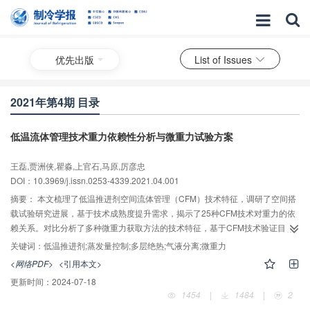
优先出版
List of Issues
2021年第4期 目录
低温流体管理技术重力依赖性分析与微重力试验方案
王磊,贾洲侠,瞿淼,上官石,马原,厉彦忠
DOI：10.3969/j.issn.0253-4339.2021.04.001
摘要：
本文梳理了低温推进剂空间流体管理（CFM）技术特征，调研了空间搭
载试验研究进展，基于技术成熟度提升需求，揭示了25种CFM技术对重力的依
赖关系。对比分析了多种微重力获取方法的技术特征，基于CFM技术验证目标
对开展微重力试验提供了方案建议：常规低温工质的试验无法表征液氢规律，
关键词：
低温推进剂;蒸发量控制;多层绝热;气液分离;微重力
应将液氢与液氧、液甲烷分类研究；可采用液氮替代液氧、液甲烷设计空间搭
<网络PDF>
<引用本文>
载试验系统；而液氢必须采用真实流体开展搭载试验；基于空间飞行器的搭载
更新时间：
2024-07-18
试验是验证各类CFM技术有效性不可替代的方案；在开展单项CFM技术研究的
1454
|
1484
|
2
同时，应尽早规划，开展基于轨道飞行器的CFM技术综合验证平台设计。