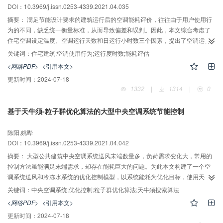
DOI：10.3969/j.issn.0253-4339.2021.04.035
摘要：
满足节能设计要求的建筑运行后的空调能耗评价，往往由于用户使用行
为的不同，缺乏统一衡量标准，从而导致偏差和误判。因此，本文综合考虑了
住宅空调设定温度、空调运行天数和日运行小时数三个因素，提出了空调运行
度时数指标。结合长江流域地区住宅空调的使用特点，确定各因素取值，并利
关键词：
住宅建筑;空调使用行为;运行度时数;能耗评估
用聚类分析，将空调使用行为水平分为经济型、舒适型和高耗型。通过计算得
<网络PDF>
<引用本文>
到了典型城市的运行度时数及三类空调行为临界值。此外，根据住宅实际的空
更新时间：
2024-07-18
调运行度时数接近其所在空调行为类别中对应临界值的程度，提出了相对能耗
1332
|
1314
|
0
指标，实现了不同建筑能耗水平的相互对比。以不同地区的两栋住宅建筑为
例，验证了运行度时数指标的可行性，可决系数R2均在0.93以上。并说明了该
基于天牛须-粒子群优化算法的大型中央空调系统节能控制
评价方法在住宅建筑空调能耗后评估中的应用，对不同地区两个实例的空调用
能特性和相对能耗水平进行了分析，结果表明，两住宅相对能耗指标分别为
陈阳,姚晔
9.8%、73.1%。剥离气象条件和空调使用行为的影响，住宅1的建筑本体更节
DOI：10.3969/j.issn.0253-4339.2021.04.042
能。
摘要：
大型公共建筑中央空调系统送风末端数量多，负荷需求变化大，常用的
控制方法虽能满足末端需求，却存在能耗巨大的问题。为此本文构建了一个空
调系统送风和冷冻水系统的优化控制模型，以系统能耗为优化目标，使用天牛
须搜索-粒子群优化（BAS-PSO）混合算法求解该问题，提高系统节能率，改善
关键词：
中央空调系统;优化控制;粒子群优化算法;天牛须搜索算法
了传统PSO的缺陷。同时将该模型用于上海市某公共建筑集中式空调系统的空
<网络PDF>
<引用本文>
气调节子系统进行优化控制，结果表明：BAS-PSO与原有控制方案——定送风
更新时间：
2024-07-18
温度控制相比，最大节能量达252.02 kW，节能率为20%，而现场测试显示，