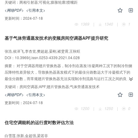
的引射系数和压力恢复性能，利用压力传感器测量了主动流喷嘴、混合段和扩
关键词：
两相引射器;可视化;膨胀轮廓;喷嘴距
压段内的压力分布，利用高速相机拍摄得到了主动流膨胀角度、膨胀长度和相
<网络PDF>
<引用本文>
变位置。研究结果表明：喷嘴距会通过膨胀轮廓来影响引射器性能系数：喷嘴
更新时间：
2024-07-18
距为4 mm时，膨胀长度短，膨胀角度大，压力恢复系数高但引射系数低；适当
1369
|
1340
|
1
增大喷嘴距为6 mm和8 mm时，主动流的欠膨胀程度减小，膨胀长度变长，膨
胀角度减小，引射系数得到提升；喷嘴距为10 mm时，膨胀角度开始增加，引
基于气体旁通蒸发技术的变频房间空调器APF提升研究
射系数和压力恢复系数均较低。在本文实验工况下，引射器的最优喷嘴距在6～
8 mm之间。
张浩,侯泽飞,李杏党,樊超超,晏刚,褚雯霄,王秋旺
DOI：10.3969/j.issn.0253-4339.2021.04.028
摘要：
对于空调器用翅片管换热器，制冷剂在蒸发/冷凝两种工况下的制冷剂侧
压降特性差异较大，导致换热器蒸发模式下的最佳分路数远大于冷凝模式下的
最佳分路数，而常规翅片管换热器无法实现制冷剂流路与运行工况之间的良好
匹配。针对这一问题，本文通过实验研究了气体旁通蒸发技术对不同负荷下房
关键词：
房间空调器;APF;翅片管换热器;气体旁通蒸发技术
间空调器性能及APF的影响。实验结果表明：制热模式下，当系统制热量为2~5
<网络PDF>
<引用本文>
kW时，气体旁通蒸发系统的COP较原型机可提升2.5%~7.2%；制冷模式下，当
更新时间：
2024-07-18
系统制热量为1.5~4.5 kW时，气体旁通蒸发系统的COP较原型机提升了
1200
|
1250
|
0
8.6%~3.5%；根据GB 21455—2019标准[1], 应用气体旁通蒸发技术可使空调器
全年能源消耗效率APF提升6.4%。
住宅空调能耗的运行度时数评估方法
白雪莲,张新,金超强,梁若非