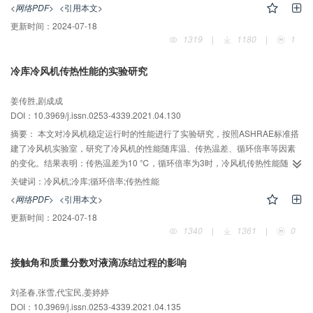
间隙气膜厚度、排气压力、压缩机频率和排量占比对气体轴承耗气量和耗气率
<网络PDF>
<引用本文>
的影响，并通过实验测试验证了该模型的准确性。结果表明：气体轴承耗气量
更新时间：
2024-07-18
的仿真结果和实验测量的误差在±15%以内。根据耗气率给出了最佳的设计参数
1319
|
1180
|
1
组合，为直线压缩机用多孔质气体轴承优化设计提供了参考。
冷库冷风机传热性能的实验研究
姜传胜,剧成成
DOI：10.3969/j.issn.0253-4339.2021.04.130
摘要：
本文对冷风机稳定运行时的性能进行了实验研究，按照ASHRAE标准搭
建了冷风机实验室，研究了冷风机的性能随库温、传热温差、循环倍率等因素
的变化。结果表明：传热温差为10 ℃，循环倍率为3时，冷风机传热性能随库
温的升高而提高，当库温从-34 ℃升至10 ℃时，传热系数由16 W/(m2?℃)增
关键词：
冷风机;冷库;循环倍率;传热性能
至18.8 W/(m2?℃)，增幅达17.5%；循环倍率为3时，随着传热温差由6 ℃增至
<网络PDF>
<引用本文>
10 ℃，传热系数变化幅度较小，测试工况范围中的最大变化幅度为4.9%，库
更新时间：
2024-07-18
温为-25 ℃时，传热系数变化区间为16.8~17.63 W/(m2?℃)，库温为-10 ℃
1340
|
1361
|
0
时，传热系数变化区间为18.1~18.43 W/(m2?℃)；随着循环倍率的升高，冷风
机的传热系数随之升高。
接触角和质量分数对液滴冻结过程的影响
刘圣春,张雪,代宝民,姜婷婷
DOI：10.3969/j.issn.0253-4339.2021.04.135