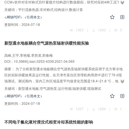
CCM+软件对非对称式百叶窗翅片结构进行数值模拟，研究对应的4种工况下的
换热器内部温度场和压力场的变化特性，并计算得出各个翅片的传热因子j和阻
关键词：
平行流换热器;非对称式;结构设计;数值计算
力因子f曲线。研究结果表明：尽管新型非对称式百叶窗翅片B3组的换热量稍有
<网络PDF>
<引用本文>
下降，但对风阻的降低效果显著，在气流进口速度为4.5 m/s时，阻力因子f减小
更新时间：
2024-07-18
31.9%，且整个翅片的换热更加均匀，在整个翅片上不存在换热明显集中的部
1363
|
1300
|
0
位。对新型翅片进行实验研究的结果表明，实验结果和仿真结果的误差集中在
10%以下。
新型通水地板耦合空气源热泵辐射供暖性能实验
高峰,王宇,李艳菊,李胜英,郭春梅
DOI：10.3969/j.issn.0253-4339.2021.04.065
摘要：
为了分析新型通水地板耦合空气源热泵辐射供暖系统应用于北方寒冷地
区的实际供暖效果及运行性能，在天津市某住区管理机构用房中进行了76 d现
场测试。测试期内，室内工作区域温度平均值变化范围是18.4~21.8 ℃，地表
温度平均值变化范围是22.5~29.1 ℃；超过90%的LPD1、LPD2处于Ⅰ级指
关键词：
新型通水地板;空气源热泵;运行性能;辐射供暖;现场测试
标；系统日平均制热量变化范围是1.5~6.9 kW，日平均功率变化范围是0.6~3.2
<网络PDF>
<引用本文>
kW，日平均COP的变化范围是1.43~3.54，日平均耗电量为0.79 kW?h/m2。当
更新时间：
2024-07-18
地板表面温度和办公区域温度差值在5 ℃以内时，散热量仍可达50~100
1207
|
1294
|
1
W/m2。最冷测试日时，室外温度变化范围是-10.1~2.1 ℃，室内工作区域温度
平均值为21.4 ℃，室内瞬时温度最小值为16.4 ℃，LPD1和LPD2全部处于
不同电子氟化液对浸没式相变冷却系统性能的影响
Ⅰ、Ⅱ级标准范围，保证了供暖品质；系统瞬时制热量变化范围是6.1~10.9