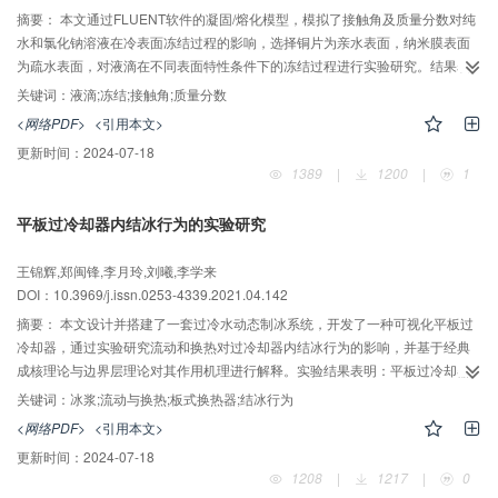
摘要：
本文通过FLUENT软件的凝固/熔化模型，模拟了接触角及质量分数对纯
水和氯化钠溶液在冷表面冻结过程的影响，选择铜片为亲水表面，纳米膜表面
为疏水表面，对液滴在不同表面特性条件下的冻结过程进行实验研究。结果表
明：液滴在冷表面的冻结特性与接触角、质量分数有关。当溶液质量分数一定
关键词：
液滴;冻结;接触角;质量分数
时，接触角越小，液滴冻结速度越快，完全冻结时间越短；在冻结过程的初始
<网络PDF>
<引用本文>
时刻，接触角越小，液滴底部温度越低；当冻结时刻相同、液滴高度一致时，
更新时间：
2024-07-18
液滴表面的温度和液相分数均比液滴内部低；接触角相同时，溶液质量分数与
1389
|
1200
|
1
液滴的开始冻结温度成反比，与完全冻结时间成正比。对比实验结果与模拟可
知，不同质量分数的氯化钠液滴在接触角为60°和100°时，冻结时间的变化趋势
平板过冷却器内结冰行为的实验研究
一致，但实验值大于模拟值。
王锦辉,郑闽锋,李月玲,刘曦,李学来
DOI：10.3969/j.issn.0253-4339.2021.04.142
摘要：
本文设计并搭建了一套过冷水动态制冰系统，开发了一种可视化平板过
冷却器，通过实验研究流动和换热对过冷却器内结冰行为的影响，并基于经典
成核理论与边界层理论对其作用机理进行解释。实验结果表明：平板过冷却器
内存在两种典型结冰行为，结冰行为一表现为过冷却器内不结冰，系统可连续
关键词：
冰浆;流动与换热;板式换热器;结冰行为
制取冰浆；结冰行为二表现为过冷却器内发生结冰，系统不能制取冰浆。载冷
<网络PDF>
<引用本文>
剂进口温度过低、制冰溶液流量过大或过小均会促进结冰行为二的出现，不利
更新时间：
2024-07-18
于系统制冰稳定性。发生结冰行为二时，相对距离d为0.15的壁面优先发生结
1208
|
1217
|
0
冰，且该处壁面的温度总低于其余区域，因此优先发生结冰的局部条件是具有