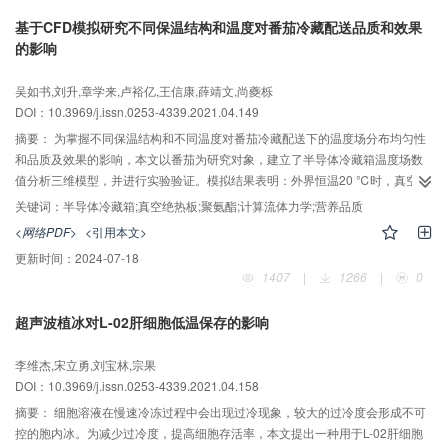
更低的壁面温度。
基于CFD模拟研究不同保温结构和温度对番茄冷藏配送品质和效果
的影响
吴如书,刘升,章学来,卢裕亿,王信康,薛靖文,尚夔栎
DOI：10.3969/j.issn.0253-4339.2021.04.149
摘要：
为掌握不同保温结构和不同温度对番茄冷藏配送下的温度场分布均匀性
和品质及效果的影响，本文以番茄为研究对象，建立了半导体冷藏箱温度场数
值分析三维模型，并进行实验验证。模拟结果表明：外界恒温20 ℃时，真空绝
热板(vacuum insulation panel，VIP)和聚氨酯(polyurethane，PU)复合隔热保
关键词：
半导体冷藏箱;真空绝热板;聚氨酯;计算流体力学;营养品质
温结构(VIP+PU)与聚氨酯隔热保温结构(PU)的半导体冷藏箱内平均温度从20.7
<网络PDF>
<引用本文>
℃降至5 ℃分别需30 min和35 min，且35 min后平均温度分别为4.58 ℃和4.97
更新时间：
2024-07-18
℃，前部与左右部最大温差分别为6.97 ℃和8.09 ℃；冷库预冷至4、10、15
1407
|
1266
|
0
℃的番茄置入VIP+PU和PU半导体冷藏箱内，在2.5 ℃下模拟配送10 h，
VIP+PU和PU半导体冷藏箱内番茄平均温度分别降至2.38、4.29、5.89 ℃和
超声波植冰对L-02肝细胞低温保存的影响
3.33、5.15、6.67 ℃，果心温度均匀度 分别为0.52、0.44、0.41和0.57、
0.47、0.43，番茄实际冷藏配送实验与模拟仿真的结果基本吻合。结果表明：
李维杰,宋立勇,刘宝林,宗果
VIP+PU半导体冷藏箱保温性能、冷却速度及果心温度均匀度明显优于PU半导
DOI：10.3969/j.issn.0253-4339.2021.04.158
体冷藏箱；4 ℃番茄在2.5 ℃冷藏配送条件下效果最佳，失重率为0.08%，亮
度、色度变化最小，可溶性固形物含量为5.13%。
摘要：
细胞溶液在慢速冷冻过程中会出现过冷现象，较大的过冷度会形成不可
控的胞内冰。为减少过冷度，提高细胞存活率，本文提出一种用于L-02肝细胞