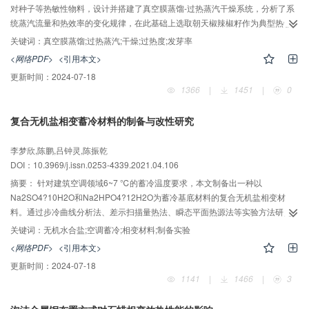
对种子等热敏性物料，设计并搭建了真空膜蒸馏-过热蒸汽干燥系统，分析了系
统蒸汽流量和热效率的变化规律，在此基础上选取朝天椒辣椒籽作为典型热敏
性物料进行干燥品质的实验研究，探索新型干燥工艺的使用场景。研究结果表
关键词：
真空膜蒸馏;过热蒸汽;干燥;过热度;发芽率
明：新型干燥系统传热传质性能与真空膜组件相近，随进料温度升高，系统的
<网络PDF>
<引用本文>
蒸汽产量也升高且增长速率加快，热效率也升高但增长速率减缓，进料温度为
更新时间：
2024-07-18
70 ℃系统蒸汽产量高达41 m3/h，热效率达到90.6%,相同干燥温度下干燥品质
1366
|
1451
|
0
也优于热风干燥，干燥温度50 ℃时发芽率提升了3.53%。同时对低压过热蒸汽
的过热度调控技术进行了探索，对后续应用前景及研究发现进行展望。
复合无机盐相变蓄冷材料的制备与改性研究
李梦欣,陈鹏,吕钟灵,陈振乾
DOI：10.3969/j.issn.0253-4339.2021.04.106
摘要：
针对建筑空调领域6~7 ℃的蓄冷温度要求，本文制备出一种以
Na2SO4?10H2O和Na2HPO4?12H2O为蓄冷基底材料的复合无机盐相变材
料。通过步冷曲线分析法、差示扫描量热法、瞬态平面热源法等实验方法研究
不同种类、质量添加剂对复合无机盐体系的影响。实验结果表明：改性后的复
关键词：
无机水合盐;空调蓄冷;相变材料;制备实验
合无机盐体系最终配比为32%Na2SO4?10H2O+48%Na2HPO4?12H2O+
<网络PDF>
<引用本文>
16%NH4Cl+1.6%硼砂+1.6%CMC+0.8%纳米TiO2，相变温度为6.1~6.3 ℃，
更新时间：
2024-07-18
相变潜热为130~139 J/g，过冷度低于0.5 ℃，无相分离现象，液相导热系数为
1141
|
1466
|
3
0.798 9 W/(m?K)，经过50次循环后，具有良好的热稳定性。