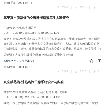
更新时间：
2024-07-18
比，双冷源热回收调温型冷却除湿系统能效提升幅度最高可达93.6%。
1340
|
1285
|
0
基于真空膜蒸馏的空调除湿溶液再生实验研究
王建伟,张小松,孙博,周君明
DOI：10.3969/j.issn.0253-4339.2021.04.091
摘要：
为解决传统填料塔式溶液再生方法热效率低、受环境影响大、存在飘液
等问题，本文提出一种基于真空膜蒸馏的溶液再生方法。通过实验和模拟研究
了溶液温度、流速、质量分数以及系统真空度对膜通量、热效率、跨膜传质系
数、截留率的影响。结果表明：膜通量随溶液温度、流速、系统真空度的升高
关键词：
溶液再生;除湿空调;真空膜蒸馏;膜通量;传热传质
而增加，随溶液质量分数的升高而急剧下降，膜通量实验值与模拟值的偏差在
<网络PDF>
<引用本文>
±10%以内；热效率随溶液温度和系统真空度的升高而增加并最终趋于恒定，随
更新时间：
2024-07-18
溶液流速和质量分数的升高而降低；跨膜传质系数随溶液温度、流速、系统真
1320
|
1307
|
1
空度的升高而增大，随溶液质量分数的升高而减小。在实验中，当溶液温度为
80 ℃，流速为1.0 m/s，质量分数为20%，系统真空度为93 kPa时，膜通量达
真空膜蒸馏-过热蒸汽干燥系统设计与实验
到最大，为7.18 kg/(m2?h)，即使在40%的高质量分数下，膜通量仍可达到1
kg/(m2?h)，热效率普遍高于80%，溶液流速为0.6 m/s时各性能参数均可达到
林家辉,李晓琼,章学来,杨俊玲,赵丹丹,彭跃莲,张振涛
较高水平。
DOI：10.3969/j.issn.0253-4339.2021.04.101
摘要：
为了探索真空膜蒸馏纤维膜组件的在干燥领域的新型利用方式，本文针