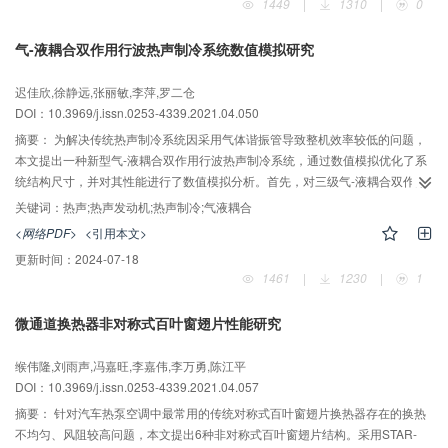
1449
|
1310
|
0
使用该优化控制能在负荷率为0.55时达到14.6%的节能率，节能153.15 kW，证
明了该优化控制模型及优化算法有可靠的应用前景。
气-液耦合双作用行波热声制冷系统数值模拟研究
迟佳欣,徐静远,张丽敏,李萍,罗二仓
DOI：10.3969/j.issn.0253-4339.2021.04.050
摘要：
为解决传统热声制冷系统因采用气体谐振管导致整机效率较低的问题，
本文提出一种新型气-液耦合双作用行波热声制冷系统，通过数值模拟优化了系
统结构尺寸，并对其性能进行了数值模拟分析。首先，对三级气-液耦合双作用
行波热声制冷系统的声功、压力及体积流幅值等重要参数的沿程分布进行了研
关键词：
热声;热声发动机;热声制冷;气液耦合
究；然后，研究不同级数下系统的声功、热声转换效率等特性参数；最后，对
<网络PDF>
<引用本文>
比分析了各级系统的制冷量及COP随压力的变化特性。研究结果表明：在环境
更新时间：
2024-07-18
温度293 K、加热温度400 K、制冷温度270 K、平均压力1 MPa下，三级系统
1461
|
1230
|
1
COP达到0.7，制冷量为0.78 kW，运行频率为13 Hz，系统相对卡诺效率为
22.3%。系统级数增加，整机的功率密度提高，当平均压力为10 MPa时，六级
微通道换热器非对称式百叶窗翅片性能研究
系统制冷量达到最大值16.1 kW，COP为0.38。
缑伟隆,刘雨声,冯嘉旺,李嘉伟,李万勇,陈江平
DOI：10.3969/j.issn.0253-4339.2021.04.057
摘要：
针对汽车热泵空调中最常用的传统对称式百叶窗翅片换热器存在的换热
不均匀、风阻较高问题，本文提出6种非对称式百叶窗翅片结构。采用STAR-