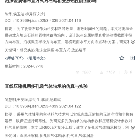
泡沫金属铜布置方式对石蜡相变放热性能的影响
陈华,侯玉洁,柳秀丽,刘剑
DOI：10.3969/j.issn.0253-4339.2021.04.116
摘要：
为了改善石蜡作为相变材料导热差、蓄热时间长的问题，本文将泡沫金
属铜放入填充石蜡的圆柱体蓄热箱内，设计泡沫金属铜垂直蓄热箱横截面半径
方向布置、沿横截面半径方向布置、沿横截面水平方向布置3种方案，研究不同
布置方案对石蜡基复合相变材料的传热影响以及石蜡/泡沫金属铜复合材料的放
关键词：
相变换热;泡沫金属铜;布置方式;放热速率
热特性。实验结果表明：泡沫金属铜的加入缩短了石蜡凝固时间，方案一和方
<网络PDF>
<引用本文>
案三中凝固时间均缩短5 min，方案二中凝固时间缩短4 min，同时改善了石蜡
更新时间：
2024-07-18
不同位置的温度均匀性，内圈测点中复合材料区的温度均匀性比纯石蜡区增大
1280
|
1159
|
0
80%，外圈测点中方案一的温度波动是方案二和方案三的33%和50%；方案一
比方案二的有效放热量多2.2%，放热效率增加5.05%；方案一比方案三的有效
直线压缩机用多孔质气体轴承的仿真与实验
放热量多1.1%，放热效率增加2.01%，而且保持70%以上的传热效率，与冷流
体换热效果最佳，方案一为最优布置方案。
邹慧明,王英琳,唐明生,李旋,汤鑫斌
DOI：10.3969/j.issn.0253-4339.2021.04.122
摘要：
采用气体轴承的主动耗气技术可以实现直线压缩机的无油润滑和非接触
运行，以保证运行可靠性。为研究多孔质轴承的结构参数和压缩机设计参数对
耗气量的影响，本文以R600a为制冷工质，建立了多孔质气体轴承模型，利用
Fluent对耗气量进行了仿真模拟计算，基于该模型模拟分析了多孔质材料厚度、
关键词：
直线压缩机;多孔质气体轴承;耗气量;气体润滑