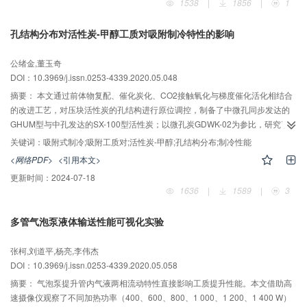
1538
|
1856
|
1
则对实验结果及文献值进行了关联，本文和文献的最大相对误差分别为-0.37%
和-0.76%。
孔结构分布对活性炭-甲醇工质对吸附制冷特性的影响
公绪金,董玉奇
DOI：10.3969/j.issn.0253-4339.2020.05.048
摘要：
本文通过前体物复配、催化炭化、CO2接触氧化与梯度催化活化相结合
的改进工艺，对压块活性炭的孔结构进行原位调控，制备了中微孔同步发达的
GHUM型与中孔发达的SX-100型活性炭；以微孔炭GDWK-02为参比，研究了
孔结构分布调控对活性炭-甲醇工质对的吸附/脱附特性及制冷性能的影响。结果
关键词：
吸附式制冷;吸附工质对;活性炭-甲醇;孔结构分布;制冷性能
表明：中微孔同步发达的GHUM炭孔结构促进了对制冷剂的凝聚与扩散作用，
<网络PDF>
<引用本文>
对甲醇的吸附量（368.04mg/g±4.64mg/g）、脱附量（375.92mg/g±7.38
更新时间：
2024-07-18
mg/g）及表面扩散系数（299.32±123.16）较SX-100和GDWK-02均有所提
1636
|
1589
|
3
升；且脱附温度为100 ℃时，GHUM型吸附床内部传热温差高达50 ℃，制冷室
平均温度维持在23±1 ℃，系统制冷量和制冷功率分别可达286.12 kJ/kg、
多管气泡泵液体输送性能可视化实验
357.65 kJ/(kg?h)，满足夏季制冷送风空调系统维持室内恒温的需求，且显示了
良好的传热和制冷性能。
张柯,刘道平,杨亮,李伟杰
DOI：10.3969/j.issn.0253-4339.2020.05.058
摘要：
气泡泵提升管内气液两相流动特性直接影响工质提升性能。本文借助高
速摄像仪观察了不同加热功率（400、600、800、1 000、1 200、1 400 W）