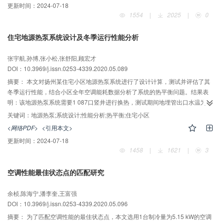
更新时间：
2024-07-18
范围内均可实现100%以上的额定制冷量，COP可达3.96~6.25，满足过渡季节
1554
|
2025
|
0
工况下的运行需求。室外温度低于﹣5 ℃时，使用单氟泵驱动可满足额定制冷
量，且COP＞19。
住宅地源热泵系统设计及冬季运行性能分析
张宇航,孙博,张小松,张舒阳,顾宏才
DOI：10.3969/j.issn.0253-4339.2020.05.089
摘要：
本文对扬州某住宅小区地源热泵系统进行了设计计算，测试并评估了其
冬季运行性能，结合小区全年空调能耗数据分析了系统的热平衡问题。结果表
明：该地源热泵系统需要1 087口竖井进行换热，测试期间地埋管出口水温为
8.5~9.0 ℃，机组性能系数为3.67~4.17，系统性能系数为2.66。系统性能系数
关键词：
地源热泵;系统设计;性能分析;热平衡;住宅小区
较低的主要原因可能是：一方面，结合测试数据得出，低部分负荷率下系统小
<网络PDF>
<引用本文>
温差大流量运行，导致水泵能耗较高；另一方面，结合小区全年空调能耗数据
更新时间：
2024-07-18
得出，系统冬季取热量和夏季放热量不平衡，导致土壤温度有所下降。
1458
|
1621
|
3
空调性能最佳状态点的匹配研究
余桢,陈海宁,潘李奎,王富强
DOI：10.3969/j.issn.0253-4339.2020.05.096
摘要：
为了匹配空调性能的最佳状态点，本文选用1台制冷量为5.15 kW的空调