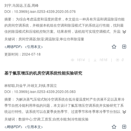
刘宇,马国远,王磊,周峰
DOI：10.3969/j.issn.0253-4339.2020.05.076
摘要：
为综合考虑温度和湿度的需求，本文提出一种具有升温和调温除湿功能
的房间空调系统，并根据本机组在空调和除湿模式下的系统运行性能，找到最
佳的除湿模式和压缩机控制方案。结果表明，该机组可实现空调模式、升温除
湿模式和调温除湿模式；调温除湿模式比升温除湿模式的出风温度低约7%，出
关键词：
房间空调器;除湿;调温除湿;单位功率除湿量
风相对湿度低约27%；前者的除湿量约为后者的2.8倍，单位功率除湿量约为后
<网络PDF>
<引用本文>
者的2.6倍；当室外温度<18℃时，启用升温除湿模式，压缩机可采取变频调节
更新时间：
2024-07-18
方式；当18 ℃≤室外温度≤24 ℃时，启用调温除湿模式，压缩机可采用“容量调
1614
|
1616
|
0
节+变频”方式。该系统可有效解决长江中下游地区的房间空调器除湿后送冷风
的问题。
基于氟泵增压的机房空调系统性能实验研究
林郁聪,刘金平,许雄文,刘镇,李国立
DOI：10.3969/j.issn.0253-4339.2020.05.083
摘要：
为解决蒸气压缩式制冷空调系统在低冷凝温度时产生供液不足以及寒冷
季节自然冷能利用率低的问题，本文设计了氟泵增压空调系统并实验研究了系
统运行特性。该系统可以在夏季炎热季节、过渡季节和冬季寒冷季节分别以蒸
气压缩、氟泵增压、单氟泵驱动3种模式运行。结果表明：实验中使用毛细管/电
关键词：
数据中心;空调;工质泵;自然冷能;制冷性能实验
子膨胀阀的传统压缩蒸气制冷系统分别会在室外温度低于25 ℃/15 ℃时发生供
<网络PDF>
<引用本文>
液不足、制冷量下降的问题，使用氟泵增压系统在室外温度为﹣5~25 ℃的工况