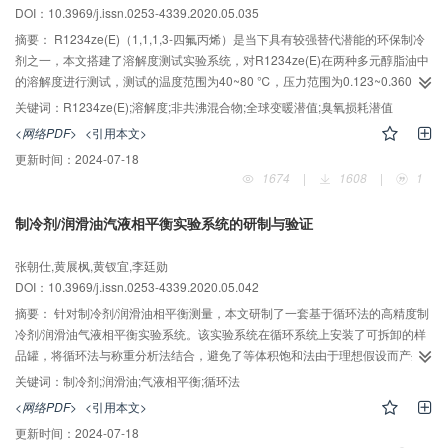
DOI：10.3969/j.issn.0253-4339.2020.05.035
摘要：
R1234ze(E)（1,1,1,3-四氟丙烯）是当下具有较强替代潜能的环保制冷
剂之一，本文搭建了溶解度测试实验系统，对R1234ze(E)在两种多元醇脂油中
的溶解度进行测试，测试的温度范围为40~80 ℃，压力范围为0.123~0.360
MPa。采用PR状态方程和MHV2混合规则及NRTL活度系数模型对实验结果进
关键词：
R1234ze(E);溶解度;非共沸混合物;全球变暖潜值;臭氧损耗潜值
行关联计算，得到不同温度下的交互系数及计算值与实验值的平均相对误差。
<网络PDF>
<引用本文>
结果表明，R1234ze(E)在两种多元醇脂油中的溶解度均随着温度的升高而降
更新时间：
2024-07-18
低，且R1234ze(E)在两种多元醇脂油中的平衡压力与溶解度之间存在立方函数
1674
|
1608
|
1
关系。在两种多元醇酯油中，计算值与实验值的平均相对误差分别为1.68%和
1.11%，可较好的描述R1234ze(E)在两种多元醇酯油中的相平衡行为。
制冷剂/润滑油汽液相平衡实验系统的研制与验证
张朝仕,黄展枫,黄钗宜,李廷勋
DOI：10.3969/j.issn.0253-4339.2020.05.042
摘要：
针对制冷剂/润滑油相平衡测量，本文研制了一套基于循环法的高精度制
冷剂/润滑油气液相平衡实验系统。该实验系统在循环系统上安装了可拆卸的样
品罐，将循环法与称重分析法结合，避免了等体积饱和法由于理想假设而产生
的系统误差，可适用于温度范围为263.15~373.15K的制冷剂/润滑油气液相平衡
关键词：
制冷剂;润滑油;气液相平衡;循环法
的测量。测量了温度为293.35?323.33K的R290的饱和蒸气压，与NIST数据库
<网络PDF>
<引用本文>
相比，最大相对误差为-0.18%。同时，测量了温度为303.35K的R290和角鲨烷
更新时间：
2024-07-18
的相平衡，并使用Aspen Plus中的PR方程结合单流体的van der Waals混合规