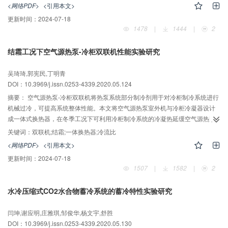
更加分散，有利于提高整体降温速度和温度场均匀性。建立了冷藏车厢的仿真
<网络PDF>
<引用本文>
模型，利用CFD研究梯级送风对空仓时冷藏车厢内温度场的影响，并进行了实
更新时间：
2024-07-18
验验证。以射流区平均温度、车厢内整体平均温度、温度场不均匀系数和温度
1478
|
1444
|
2
极差作为评价指标，对实验中采集到的温度数据进行对比分析。结果表明：梯
级送风模式能够有效降低冷藏车厢内的射流区平均温度、整体平均温度、温度
结霜工况下空气源热泵-冷柜双联机性能实验研究
场不均匀系数，减小温度极差，提高降温速度；在射流区，梯级送风的影响最
为显著，该处的降温幅度和降温速度都有明显优化；在车厢尾部近地面的拐角
吴琦琦,郭宪民,丁明青
处，梯级送风的降温效果虽不明显，但降温速度明显加快。
DOI：10.3969/j.issn.0253-4339.2020.05.124
摘要：
空气源热泵-冷柜双联机将热泵系统部分制冷剂用于对冷柜制冷系统进行
机械过冷，可提高系统整体性能。本文将空气源热泵室外机与冷柜冷凝器设计
成一体式换热器，在冬季工况下可利用冷柜制冷系统的冷凝热延缓空气源热泵
室外机结霜。实验研究了结霜工况下空气源热泵-冷柜双联机性能，将热泵-冷柜
关键词：
双联机;结霜;一体换热器;冷流比
联合运行工况下的性能与热泵单独运行工况下的性能进行了对比，并分析了不
<网络PDF>
<引用本文>
同冷流比条件下热泵系统、冷柜系统性能及热泵室外换热器表面结霜性能。实
更新时间：
2024-07-18
验结果表明，在室外换热器严重结霜工况下，相比于空气源热泵单独运行，双
1507
|
1582
|
2
联机联合运行使结霜周期延长为原来的2.17倍，热泵系统平均制热量及平均
COP分别提高了约5%及4.8%。随着冷流比增大，冷柜系统平均制冷量和平均
水冷压缩式CO2水合物蓄冷系统的蓄冷特性实验研究
COP均增大。而空气源热泵在冷流比为0~12%范围内，结霜周期、平均制热量
及平均COP均变化较小，当冷流比大于12%时，随着冷流比增大，结霜周期缩
闫坤,谢应明,庄雅琪,邹俊华,杨文宇,舒胜
短，平均制热量及平均COP呈下降趋势。
DOI：10.3969/j.issn.0253-4339.2020.05.130