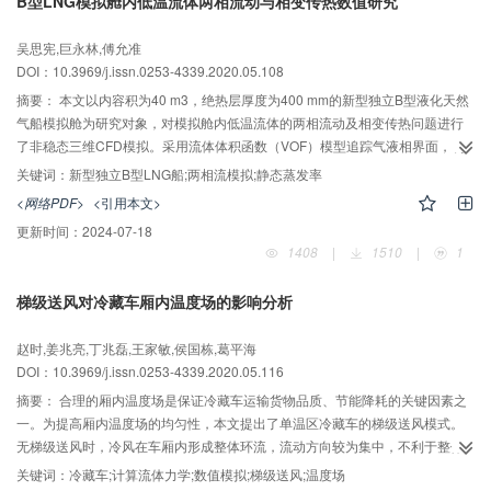
B型LNG模拟舱内低温流体两相流动与相变传热数值研究
吴思宪,巨永林,傅允准
DOI：10.3969/j.issn.0253-4339.2020.05.108
摘要：
本文以内容积为40 m3，绝热层厚度为400 mm的新型独立B型液化天然
气船模拟舱为研究对象，对模拟舱内低温流体的两相流动及相变传热问题进行
了非稳态三维CFD模拟。采用流体体积函数（VOF）模型追踪气液相界面，利
用Lee模型作为相变模型，在相变模型中考虑了静压的影响，对模拟舱的温度分
关键词：
新型独立B型LNG船;两相流模拟;静态蒸发率
布及静态BOG生成速率进行了计算。研究了在不同液位以及绝热层存在破损的
<网络PDF>
<引用本文>
情况下模拟舱的温度分布及静态BOG生成速率的变化，同时研究了当模拟舱密
更新时间：
2024-07-18
闭时的增压特性。对比模拟结果与实验结果，偏差在10%以内，模型对模拟舱
1408
|
1510
|
1
内的低温液体的蒸发过程模拟较好，可为新型独立B型液化天然气实船的设计和
改进提供参考。
梯级送风对冷藏车厢内温度场的影响分析
赵时,姜兆亮,丁兆磊,王家敏,侯国栋,葛平海
DOI：10.3969/j.issn.0253-4339.2020.05.116
摘要：
合理的厢内温度场是保证冷藏车运输货物品质、节能降耗的关键因素之
一。为提高厢内温度场的均匀性，本文提出了单温区冷藏车的梯级送风模式。
无梯级送风时，冷风在车厢内形成整体环流，流动方向较为集中，不利于整体
降温；有梯级送风时，车厢顶部增加了风机，冷风速度得以提高，且流动方向
关键词：
冷藏车;计算流体力学;数值模拟;梯级送风;温度场