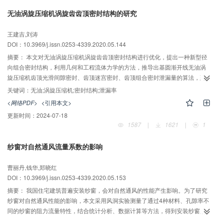
体流动特性受固相率、Re的影响，不同工况下呈涨塑性流体特征。
无油涡旋压缩机涡旋齿齿顶密封结构的研究
王建吉,刘涛
DOI：10.3969/j.issn.0253-4339.2020.05.144
摘要：
本文对无油涡旋压缩机涡旋齿齿顶密封结构进行优化，提出一种新型径
向组合密封结构，利用几何和工程流体力学的方法，推导出基圆渐开线无油涡
旋压缩机齿顶光滑间隙密封、齿顶迷宫密封、齿顶组合密封泄漏量的算法，建
立了无油涡旋压缩机相邻压缩腔实验台，分别测量了3种密封结构在相同压差条
关键词：
无油;涡旋压缩机;密封结构;泄漏率
件下的气体泄漏量，并研究了无油涡旋压缩机动涡旋盘转速对泄漏量的影响。
<网络PDF>
<引用本文>
对比实验与理论计算结果可得：理论计算结果与实验结果基本相近，光滑密封
更新时间：
2024-07-18
与迷宫密封泄漏量随压差的增大而增大，而组合密封泄漏量与压差成反比，但
1587
|
1621
|
1
密封条磨损量增加。迷宫密封泄漏量实测值约为光滑密封实测值的80%，组合
密封泄漏量实测值约为光滑密封实测值的63%，且3种密封结构的径向泄漏量随
纱窗对自然通风流量系数的影响
动涡旋盘转速的提高而降低，当动涡旋盘转速超过4 000 m/s时趋于平稳。
曹丽丹,钱华,郑晓红
DOI：10.3969/j.issn.0253-4339.2020.05.153
摘要：
我国住宅建筑普遍安装纱窗，会对自然通风的性能产生影响。为了研究
纱窗对自然通风性能的影响，本文采用风洞实验测量了通过4种材料、孔隙率不
同的纱窗的阻力流量特性，结合统计分析、数据计算等方法，得到安装纱窗后