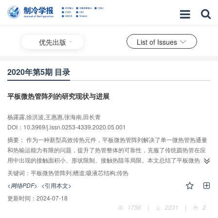
优先出版
List of Issues
2020年第5期 目录
平板微热管阵列的研究现状与进展
杨露露,徐洪波,王惠惠,张海南,田长青
DOI：10.3969/j.issn.0253-4339.2020.05.001
摘要：
作为一种新型高效传热元件，平板微热管阵列解决了单一微热管热通量
和热输运能力有限的问题，提升了热管整体的可靠性，克服了传统圆热管在应
用中出现的接触面积小、形状限制、接触热阻等局限。本文总结了平板微热管
阵列的内部结构、吸液芯种类、制造和封装工艺，介绍了针对平板微热管阵列
关键词：
平板微热管阵列;槽道;吸液芯结构;传热
性能进行的实验、理论研究及建立的数学模型，阐述了平板微热管阵列在多个
<网络PDF>
<引用本文>
领域的应用现状，并提出了下一步的研究重点，为平板微热管阵列的研究提供
更新时间：
2024-07-18
参考。
1756
|
2231
|
2