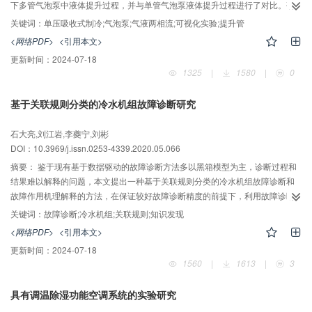
下多管气泡泵中液体提升过程，并与单管气泡泵液体提升过程进行了对比。研
究结果表明，对于多管气泡泵，液体提升总量与液体提升速率随加热功率的增
关键词：
单压吸收式制冷;气泡泵;气液两相流;可视化实验;提升管
大而提高，与加热功率为1200 W时相比，当加热功率为1400 W时，气泡泵液
<网络PDF>
<引用本文>
体提升总量提高了15.16 kg，液体提升速率提高了5.08 g/s；多管气泡泵中心位
更新时间：
2024-07-18
置提升管气泡数量较多，提升效果最好。对于单管气泡泵，当加热功率为400
1325
|
1580
|
0
W时，提升管数量的增加不能提高气泡泵液体提升性能；当加热功率为
600~800 W时，多管与单管的气泡泵液体提升性能相差较小；当加热功率为1
基于关联规则分类的冷水机组故障诊断研究
000~1 400 W时，多管气泡泵的液体提升总量、最大提升速率和泵效率均比单
管相应性能显著提高。
石大亮,刘江岩,李夔宁,刘彬
DOI：10.3969/j.issn.0253-4339.2020.05.066
摘要：
鉴于现有基于数据驱动的故障诊断方法多以黑箱模型为主，诊断过程和
结果难以解释的问题，本文提出一种基于关联规则分类的冷水机组故障诊断和
故障作用机理解释的方法，在保证较好故障诊断精度的前提下，利用故障诊断
模型中的规则库对诊断过程进行逆向分析，解析故障作用机理和模型的诊断过
关键词：
故障诊断;冷水机组;关联规则;知识发现
程，提升了基于数据驱动的故障诊断方法的可靠性。通过ASHRAE研究项目
<网络PDF>
<引用本文>
1043的实验数据对该方法进行验证。结果表明，基于关联规则分类的冷水机组
更新时间：
2024-07-18
故障诊断方法可以有效地识别7种典型冷水机组故障，平均故障诊断准确率高达
1560
|
1613
|
3
90.84％。此外，提取的规则能够较好地吻合制冷原理及热力学相关知识，可用
于故障作用机理分析与故障诊断的进一步研究。
具有调温除湿功能空调系统的实验研究