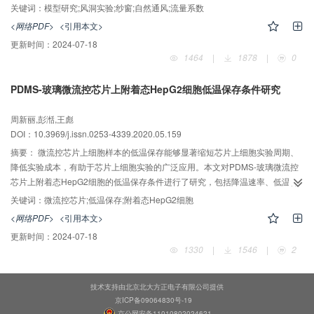
对于流量系数的影响并形成了相应的模型，通过实地测量验证了新模型的准确
关键词：
模型研究;风洞实验;纱窗;自然通风;流量系数
率在80%以上。研究结果表明，通过纱窗的流量系数与纱窗的孔隙率、厚度以
<网络PDF>
<引用本文>
及来流风速均相关，孔隙率越大，厚度越小，来流风速越大，则通过纱窗的流
更新时间：
2024-07-18
量系数越大。将新模型与文献中已有模型进行对比，发现新模型准确率提升了
1464
|
1878
|
0
约34%，且采用新模型预测自然通风风速结果更加稳定。
PDMS-玻璃微流控芯片上附着态HepG2细胞低温保存条件研究
周新丽,彭湉,王彪
DOI：10.3969/j.issn.0253-4339.2020.05.159
摘要：
微流控芯片上细胞样本的低温保存能够显著缩短芯片上细胞实验周期、
降低实验成本，有助于芯片上细胞实验的广泛应用。本文对PDMS-玻璃微流控
芯片上附着态HepG2细胞的低温保存条件进行了研究，包括降温速率、低温保
护剂、低温存储时间及存储温度，确定了芯片上附着态HepG2细胞的低温保存
关键词：
微流控芯片;低温保存;附着态HepG2细胞
方案。结果表明：采用不同的冷却环境、冷却介质，芯片微通道内能够实现
<网络PDF>
<引用本文>
0.36~35.12 ℃/min的降温速率；芯片上附着态HepG2细胞低温保存存在最优降
更新时间：
2024-07-18
温速率0.5~1.5 ℃/min；﹣20 ℃或液氮表面上方40 cm处冷却环境与﹣80 ℃冷
1330
|
1546
|
2
却环境组合冻存能够显著提高芯片上冻存7 d的HepG2细胞存活率；体积浓度为
20%的DMSO与0.1 mol/L海藻糖联合能够显著提高芯片上冻存HepG2细胞活
性。经过上述冻存条件优化后，芯片上附着态HepG2细胞冻存7 d活性超过
技术支持由北京北大方正电子有限公司提供
90%。
京ICP备09064830号-19
京公网安备11010802024621