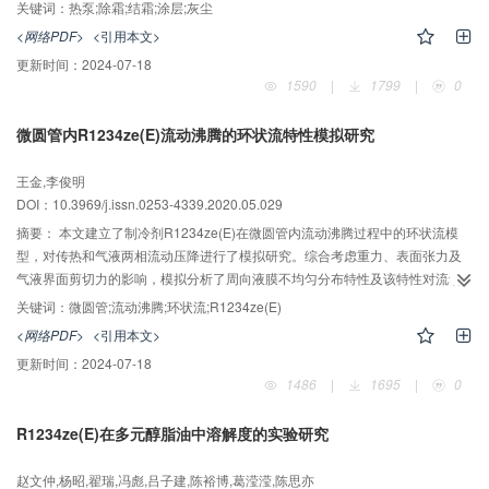
不同翅片表面涂层的除灰效果，采用4种实验样件，包括空调换热器常用的无涂
关键词：
热泵;除霜;结霜;涂层;灰尘
层铝片和无涂层铜片，以及通过微纳结构自组装方法制备的具有不同表面润湿
<网络PDF>
<引用本文>
性的带亲水涂层铜片和带疏水涂层铜片。通过搭建可视化实验台观测了不同样
更新时间：
2024-07-18
件表面的结化霜除灰过程，对比了不同样件的除灰速率与残留灰量。实验结霜
1590
|
1799
|
0
工况为：样件表面温度-10 ℃，结霜时间1 h，环境温度27 ℃，相对湿度
50%；化霜工况下样件表面温度为5 ℃。实验结果表明，带有疏水涂层的铜片
微圆管内R1234ze(E)流动沸腾的环状流特性模拟研究
在结化霜过程中的除灰效果最好，疏水样件上残留粉尘的质量仅是无涂层铝片
上残留粉尘质量的1.9%，是无涂层铜片上残留粉尘质量的2.0%，是亲水铜片上
王金,李俊明
残留粉尘质量的5.9%。
DOI：10.3969/j.issn.0253-4339.2020.05.029
摘要：
本文建立了制冷剂R1234ze(E)在微圆管内流动沸腾过程中的环状流模
型，对传热和气液两相流动压降进行了模拟研究。综合考虑重力、表面张力及
气液界面剪切力的影响，模拟分析了周向液膜不均匀分布特性及该特性对流动
与换热的影响，经验证，计算结果与已有实验结果吻合较好，此外还研究了不
关键词：
微圆管;流动沸腾;环状流;R1234ze(E)
同因素对环状流区域表面传热系数与压降的影响。模拟结果表明：在流动起始
<网络PDF>
<引用本文>
区域，截面液膜厚度的分布受重力作用影响，随着流动沸腾过程的进行，该影
更新时间：
2024-07-18
响作用开始减弱，且有重力作用时的环状流平均表面传热系数高于无重力作用
1486
|
1695
|
0
时的环状流平均表面传热系数，随着重力加速度的增加，环状流的平均表面传
热系数不断增大；随着质量流速的增大，表面传热系数与压降均随之增大；随
R1234ze(E)在多元醇脂油中溶解度的实验研究
着管径增大，表面传热系数与压降均随之减小。
赵文仲,杨昭,翟瑞,冯彪,吕子建,陈裕博,葛滢滢,陈思亦