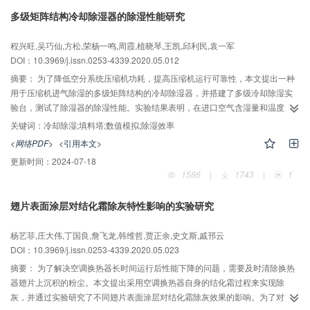
多级矩阵结构冷却除湿器的除湿性能研究
程兴旺,吴巧仙,方松,荣杨一鸣,周霞,植晓琴,王凯,邱利民,袁一军
DOI：10.3969/j.issn.0253-4339.2020.05.012
摘要：
为了降低空分系统压缩机功耗，提高压缩机运行可靠性，本文提出一种
用于压缩机进气除湿的多级矩阵结构的冷却除湿器，并搭建了多级冷却除湿实
验台，测试了除湿器的除湿性能。实验结果表明，在进口空气含湿量和温度固
定为11.7 g/(kg干空气)和24.4 ℃时，当空气质量流量由0.48 kg/s增至0.78
关键词：
冷却除湿;填料塔;数值模拟;除湿效率
kg/s，空气出口含湿量由7.1 g/(kg干空气)增至7.7 g/(kg干空气)；在进口空气质
<网络PDF>
<引用本文>
量流量和温度固定为0.53 kg/s和25.2 ℃时，当冷却水温度由6.9 ℃升至11.9
更新时间：
2024-07-18
℃，空气出口含湿量由7.1 g/(kg干空气)增至9.4 g/(kg干空气)。同时，建立了除
1586
|
1743
|
1
湿器内部传热传质过程的稳态数值模型，将模拟结果与实验结果进行对比。结
果表明，该模型对于除湿器出口空气含湿量和温度的平均误差分别为8.6%和
翅片表面涂层对结化霜除灰特性影响的实验研究
2.1%，显示出较好的可靠性。进一步模拟研究了多级矩阵结构与单级叉流结构
冷却除湿器的除湿性能，发现采用多级结构可以有效提高除湿效率，在进口空
杨艺菲,庄大伟,丁国良,詹飞龙,韩维哲,贾正余,史文斯,戚邗云
气流量和冷却水质量流量分别为0.53 kg/s和0.3 kg/s时，多级结构的除湿量可以
DOI：10.3969/j.issn.0253-4339.2020.05.023
提高4.3%，除湿效率可以提高2.5%；通过增加填料模块的长度，可以提高除湿
效率。当长方体填料模块体积固定为0.054 m3，模块长度由0.14 m增至0.28 m
摘要：
为了解决空调换热器长时间运行后性能下降的问题，需要及时清除换热
时，传质系数可由4.3 g/(m2?s)增至6.5 g/(m2?s)，除湿效率由66.4%升至
器翅片上沉积的粉尘。本文提出采用空调换热器自身的结化霜过程来实现除
79.2%。
灰，并通过实验研究了不同翅片表面涂层对结化霜除灰效果的影响。为了对比