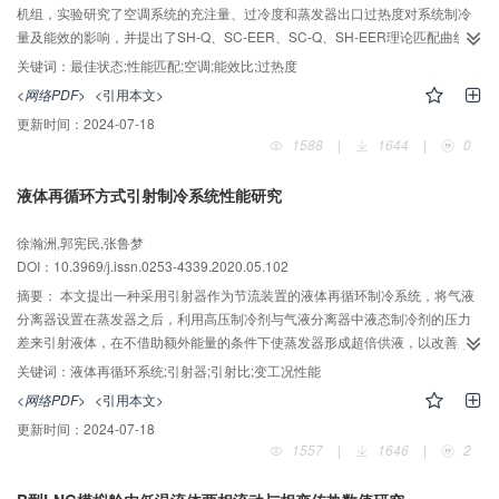
机组，实验研究了空调系统的充注量、过冷度和蒸发器出口过热度对系统制冷
量及能效的影响，并提出了SH-Q、SC-EER、SC-Q、SH-EER理论匹配曲线，
通过曲线匹配出空调系统的最佳状态点。实现最佳状态点匹配的途径可分为两
关键词：
最佳状态;性能匹配;空调;能效比;过热度
部分：1）首次充注制冷剂充注量，根据匹配曲线找到系统最适宜的蒸发过热度
<网络PDF>
<引用本文>
和冷凝过冷度；2）根据蒸发过热度及冷凝过冷度，调整充注量和节流强度，匹
更新时间：
2024-07-18
配出空调系统制冷能效的最佳状态点。实验研究了蒸发过热度为0~18 ℃、过冷
1588
|
1644
|
0
度为0~9 ℃时空调性能的变化规律，根据匹配曲线得到系统匹配的最佳状态
点，即最适宜的过热度、过冷度分别为1.3 ℃、6 ℃，对应的制冷能效为2.94，
液体再循环方式引射制冷系统性能研究
与实验区间最小值2.64相比增加了11.4%。
徐瀚洲,郭宪民,张鲁梦
DOI：10.3969/j.issn.0253-4339.2020.05.102
摘要：
本文提出一种采用引射器作为节流装置的液体再循环制冷系统，将气液
分离器设置在蒸发器之后，利用高压制冷剂与气液分离器中液态制冷剂的压力
差来引射液体，在不借助额外能量的条件下使蒸发器形成超倍供液，以改善系
统性能。搭建了系统实验系统，对该系统的引射比及系统性能的变化规律进行
关键词：
液体再循环系统;引射器;引射比;变工况性能
变工况实验研究，并与两相流引射方式进行对比。结果表明，在蒸发温度为﹣
<网络PDF>
<引用本文>
13~﹣6℃或冷凝温度为36~42 ℃工况下，采用引射器液体再循环方式的制冷量
更新时间：
2024-07-18
比两相流引射方式的制冷量提高了24.6%~45.9%，系统COP最大可提高14%；
1557
|
1646
|
2
而当蒸发温度低于﹣13℃或冷凝温度高于42 ℃工况下，系统COP略有降低。
同时发现引射器进出口压差是影响液体再循环制冷系统中引射比的主要因素。