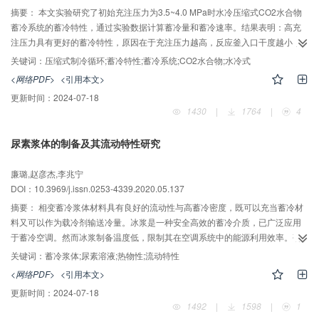
摘要：
本文实验研究了初始充注压力为3.5~4.0 MPa时水冷压缩式CO2水合物
蓄冷系统的蓄冷特性，通过实验数据计算蓄冷量和蓄冷速率。结果表明：高充
注压力具有更好的蓄冷特性，原因在于充注压力越高，反应釜入口干度越小，
单位质量CO2携带的冷量越大。在初始充注压力为4.0 MPa时，蓄冷特性最好：
关键词：
压缩式制冷循环;蓄冷特性;蓄冷系统;CO2水合物;水冷式
蓄冷时间最短（11.33 min），平均蓄冷速率最高（5.19 kW），水合物生成质
<网络PDF>
<引用本文>
量最多（3.96 kg），水合物蓄冷量占总蓄冷量比例最高（57%）；在初始充注
更新时间：
2024-07-18
压力为3.5 MPa时，蓄冷特性最差：蓄冷时间最长（37.50 min），平均蓄冷速
1430
|
1764
|
4
率最低（1.07kW），水合物生成质量最少（1.58 kg），水合物蓄冷量占总蓄冷
量比例最低（34%）。与风冷压缩式蓄冷系统相比，水冷压缩式蓄冷系统水合
尿素浆体的制备及其流动特性研究
物生成质量增长率最高为38.6%，总蓄冷量增长率最高为13.24%。
廉璐,赵彦杰,李兆宁
DOI：10.3969/j.issn.0253-4339.2020.05.137
摘要：
相变蓄冷浆体材料具有良好的流动性与高蓄冷密度，既可以充当蓄冷材
料又可以作为载冷剂输送冷量。冰浆是一种安全高效的蓄冷介质，已广泛应用
于蓄冷空调。然而冰浆制备温度低，限制其在空调系统中的能源利用效率。研
究发现，对高质量浓度尿素溶液降温冷却可以制备尿素浆体，相变温度范围覆
关键词：
蓄冷浆体;尿素溶液;热物性;流动特性
盖空调工况，且相变潜热较高，具有应用潜力。本文针对尿素溶液的热物性和
<网络PDF>
<引用本文>
尿素浆体的流动性能进行了实验研究，结果表明：质量浓度为43%~48%的尿素
更新时间：
2024-07-18
溶液的相变温度为5~12 ℃，潜热为213.7~223.2 J/g；尿素溶液（C＞32.5%）
1492
|
1598
|
1
在液相线处密度随溶液质量浓度的增大而增大，运动黏度变化则相反；尿素浆