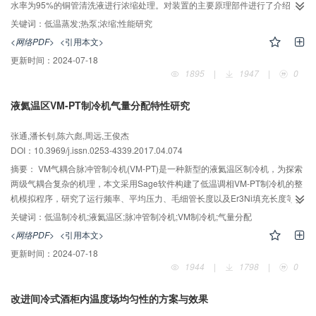
水率为95%的铜管清洗液进行浓缩处理。对装置的主要原理部件进行了介绍，
建立了填料室的传质传热模型，通过Matlab编程确定填料尺寸为300 mm×400
关键词：
低温蒸发;热泵;浓缩;性能研究
mm×500 mm，搭建了实验台进行实验测试与能效分析。结果表明：装置能够
<网络PDF>
<引用本文>
稳定运行，凝结水量达到15 L/h，此时热泵功率为5.46 kW，装置能效比达到
更新时间：
2024-07-18
4.54，装置内循环空气温度变化为31 ℃到43 ℃，相对湿度达到94.6%，装置
1895
|
1947
|
0
持续运行一段时间后达到最大浓缩程度，体积为原溶液的3/4左右，且出水程度
较好，减少了工业废水处理的成本。
液氦温区VM-PT制冷机气量分配特性研究
张通,潘长钊,陈六彪,周远,王俊杰
DOI：10.3969/j.issn.0253-4339.2017.04.074
摘要：
VM气耦合脉冲管制冷机(VM-PT)是一种新型的液氦温区制冷机，为探索
两级气耦合复杂的机理，本文采用Sage软件构建了低温调相VM-PT制冷机的整
机模拟程序，研究了运行频率、平均压力、毛细管长度以及Er3Ni填充长度等参
数对两级气量分配的影响。数值结果表明运行频率、平均圧力、毛细管长度以
关键词：
低温制冷机;液氦温区;脉冲管制冷机;VM制冷机;气量分配
及Er3Ni填充长度均会影响两级质量流的分配，进而影响制冷机的最低温度，权
<网络PDF>
<引用本文>
衡工质的做工能力以及蓄冷器损失两方面因素，该四个参数均存在一个最佳
更新时间：
2024-07-18
值。搭建了实验平台并对数值模拟进行了验证。在实验中通过优化毛细管和蓄
1944
|
1798
|
0
冷器，在运行频率1.6 Hz、平均压力1.4 MPa、压比1.6的情况下得到了3.86 K
的无负荷制冷温度，在4.2 K可提供约10 mW的制冷量。
改进间冷式酒柜内温度场均匀性的方案与效果