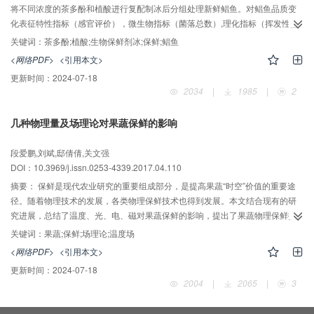
将不同浓度的茶多酚和植酸进行复配制冰后分组处理新鲜鲳鱼。对鲳鱼品质变
化表征特性指标（感官评价），微生物指标（菌落总数）,理化指标（挥发性盐
基氮含量（TVB-N）、2-硫代巴比妥酸含量（TBA）和K值）进行分析，确定了
关键词：
茶多酚;植酸;生物保鲜剂冰;保鲜;鲳鱼
鲳鱼复合生物保鲜冰的优化配比浓度，并验证其保鲜效果。研究结果表明：用
<网络PDF>
<引用本文>
茶多酚0.5%（w/v），植酸0.15%（v/v）的复合保鲜冰使鲳鱼的感官指标、微
更新时间：
2024-07-18
生物指标、理化指标均优于自来水冰的对照组，在1 ℃冷藏条件下的货架期由
2034
|
1985
|
2
11~12 d延长至21~23 d。
几种物理量及场理论对果蔬保鲜的影响
段爱鹏,刘斌,邸倩倩,关文强
DOI：10.3969/j.issn.0253-4339.2017.04.110
摘要：
保鲜是现代农业研究的重要组成部分，是提高果蔬“时空”价值的重要途
径。随着物理技术的发展，各类物理保鲜技术也得到发展。本文结合现有的研
究进展，总结了温度、光、电、磁对果蔬保鲜的影响，提出了果蔬物理保鲜技
术的要点：1）控制温度场的均匀性和波动性，以减缓新陈代谢和水分流失；
关键词：
果蔬;保鲜;场理论;温度场
2）适当的光照强度、电场强度和磁场强度也能够提高果蔬的贮藏时间，减少营
<网络PDF>
<引用本文>
养物质的流失。
更新时间：
2024-07-18
2004
|
2065
|
3