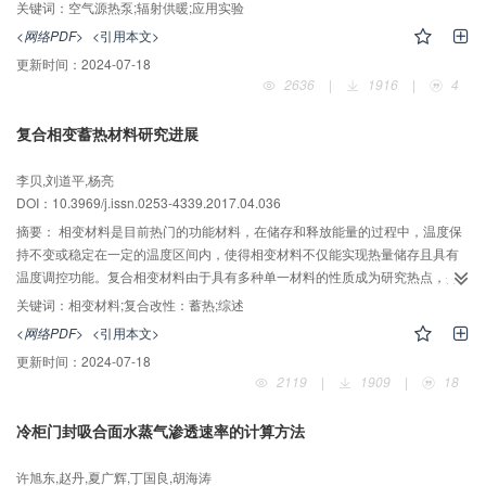
kW；热泵压缩机的吸/排气压力的平均值为0.55 MPa/2.28 MPa，压缩比小；
关键词：
空气源热泵;辐射供暖;应用实验
EER变化范围2.32~4.71，平均值3.46，能效较高。测试了室内0.1、1、1.5、2
<网络PDF>
<引用本文>
m高度处的温度，平均值分别为20.48、19.26、18.75、18.01 ℃，呈现相对稳
更新时间：
2024-07-18
定的下暖上凉的温度场。进行了最暖、最冷2个典型气象日热泵系统运行性能的
2636
|
1916
|
4
对比分析，两日室外的平均温差为17.21 ℃，最暖日制热量和EER分别是最冷
日的41.9%和159%，室内温度相对稳定，表明热泵系统具有良好的环境适应性
复合相变蓄热材料研究进展
和舒适性。与城市集中供暖及燃气锅炉供暖相比，运行费用分别降低39.82%、
56.17%，节能、安全、热舒适性更佳。
李贝,刘道平,杨亮
DOI：10.3969/j.issn.0253-4339.2017.04.036
摘要：
相变材料是目前热门的功能材料，在储存和释放能量的过程中，温度保
持不变或稳定在一定的温度区间内，使得相变材料不仅能实现热量储存且具有
温度调控功能。复合相变材料由于具有多种单一材料的性质成为研究热点，并
广泛应用在建筑节能、电子器件热管理等方面。本文分类归纳了相变材料的特
关键词：
相变材料;复合改性：蓄热;综述
征，并根据化学成分不同将复合相变蓄热材料分为有机-有机、无机-无机和有
<网络PDF>
<引用本文>
机-无机三大类，结合研究现状分类梳理了不同类型复合相变蓄热材料的优缺
更新时间：
2024-07-18
点，并对其蓄热特性进行归纳对比。总结了复合相变蓄热材料的应用现状，结
2119
|
1909
|
18
合能源应用现状和环境情况进一步分析了今后的研究和发展方向，认为未来的
复合相变材料应该是高效蓄热、灵敏准确、价格低廉、环保可降解的新型复合
冷柜门封吸合面水蒸气渗透速率的计算方法
相变材料。
许旭东,赵丹,夏广辉,丁国良,胡海涛