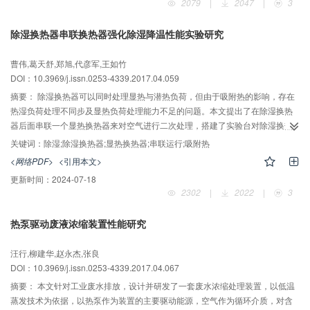
2079
|
2047
|
3
划的具体方法。结果表明：结合地源热泵、水源热泵及蒸气型溴化锂等供能设
备，该方法具有良好的低品位能源利用率，在夏季和冬季的系统综合性能系数
除湿换热器串联换热器强化除湿降温性能实验研究
COP分别为3.85和3.17。
曹伟,葛天舒,郑旭,代彦军,王如竹
DOI：10.3969/j.issn.0253-4339.2017.04.059
摘要：
除湿换热器可以同时处理显热与潜热负荷，但由于吸附热的影响，存在
热湿负荷处理不同步及显热负荷处理能力不足的问题。本文提出了在除湿换热
器后面串联一个显热换热器来对空气进行二次处理，搭建了实验台对除湿换热
器串联换热器情况下除湿降温过程的动态性能进行了测试，并且在实验中就水
关键词：
除湿;除湿换热器;显热换热器;串联运行;吸附热
温、进风温度、湿度、速度等主要参数对除湿量、降温量、制冷功率、COP的
<网络PDF>
<引用本文>
影响进行了分析。结果表明：增加显热换热器可以大幅度增加处理空气的平均
更新时间：
2024-07-18
降温温差，在除湿初期阶段效果尤为明显，同时系统的制冷量也明显提高。此
2302
|
2022
|
3
外，分析各参数对实验结果的影响可知，冷水温度与热水温度升高都可以有效
提高系统制冷量与COP，空气的温湿度升高会提升系统性能，空气流速变慢对
热泵驱动废液浓缩装置性能研究
系统平均除湿量与有效除湿时间有明显的提升。
汪行,柳建华,赵永杰,张良
DOI：10.3969/j.issn.0253-4339.2017.04.067
摘要：
本文针对工业废水排放，设计并研发了一套废水浓缩处理装置，以低温
蒸发技术为依据，以热泵作为装置的主要驱动能源，空气作为循环介质，对含