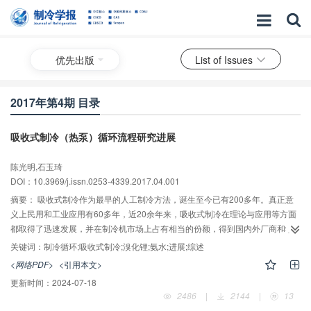
优先出版
List of Issues
2017年第4期 目录
吸收式制冷（热泵）循环流程研究进展
陈光明,石玉琦
DOI：10.3969/j.issn.0253-4339.2017.04.001
摘要：
吸收式制冷作为最早的人工制冷方法，诞生至今已有200多年。真正意
义上民用和工业应用有60多年，近20余年来，吸收式制冷在理论与应用等方面
都取得了迅速发展，并在制冷机市场上占有相当的份额，得到国内外厂商和学
者的广泛关注与研究。随着人类能源消耗量的不断增加，需要进一步深入研究
关键词：
制冷循环;吸收式制冷;溴化锂;氨水;进展;综述
新能源、分布式能源及能源的高效利用。余热、废热、可再生的太阳能、地热
<网络PDF>
<引用本文>
能等的利用使得热能驱动的吸收式制冷（热泵）技术得到越来越多的关注。与
更新时间：
2024-07-18
采用电驱动蒸气机械压缩式制冷（热泵）系统不同，吸收式制冷（热泵）技术
2486
|
2144
|
13
可利用采用低品位热源的热能直接驱动，运行成本远低于电驱动系统。吸收式