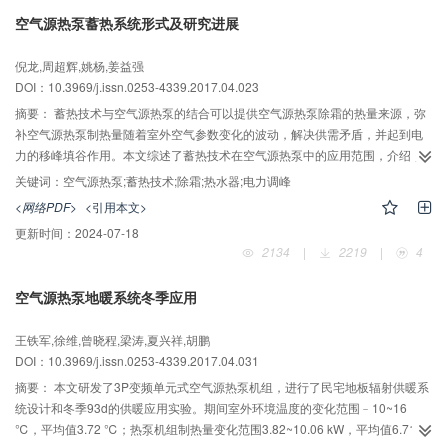
系统多采用H2O-LiBr溶液、NH3-H2O溶液等自然工质作为冷媒，具有环境友好
空气源热泵蓄热系统形式及研究进展
特性，同时具有安全，可以无噪音运行，可靠性高等显著优点。但同时具有占
地面积大、初投资高，冷却负荷高，一次能源效率低（直燃形式）等不足。针
倪龙,周超辉,姚杨,姜益强
对这些特性，现阶段的主要的研究方向包括：循环设计优化、工质对选择、系
DOI：10.3969/j.issn.0253-4339.2017.04.023
统部件热质传递强化、系统控制策略优化等。狭义的吸收式循环是指闭式、溶
液吸收制冷剂蒸气的吸收式制冷（热泵）循环。该类循环按照循环形式分类包
摘要：
蓄热技术与空气源热泵的结合可以提供空气源热泵除霜的热量来源，弥
括单吸收循环、多吸收循环和复合循环。单吸收循环主要包括基本单效吸收循
补空气源热泵制热量随着室外空气参数变化的波动，解决供需矛盾，并起到电
环、扩散吸收循环、膜吸收循环、热变换器循环、重力驱动的阀切换循环以及
力的移峰填谷作用。本文综述了蓄热技术在空气源热泵中的应用范围，介绍了
自复叠循环；多吸收循环主要包括再吸收循环、多效循环、中间效循环、多级
空气源热泵的蓄热除霜系统，空气源热泵在供热调节和电力调峰方面的作用，
关键词：
空气源热泵;蓄热技术;除霜;热水器;电力调峰
循环、中间级循环以及GAX循环；复合循环主要包括喷射-吸收复合、压缩-吸收
以及作为热泵热水器在供热水方面的应用，认为未来空气源热泵蓄热系统将在
<网络PDF>
<引用本文>
复合和膨胀-吸收复合等复合形式。现有吸收式制冷技术研究热点主要包括且不
除霜、供热、热水器以及电力调峰方面发挥更大的作用，指出对于蓄热材料的
更新时间：
2024-07-18
局限于太阳能、中低温余热利用、冷热电联产、储能（蓄冷、蓄热），膜交换
选择和用量、蓄热罐的选型和容积等问题是未来的研究方向。
2134
|
2219
|
4
材料、高温下耐腐蚀材料，塑料热交换器等方面。吸收式循环现有循环结构的
提出针对的是一定温度和浓度下循环，面对新的应用场景、新材料以及新吸收
空气源热泵地暖系统冬季应用
工质对，吸收式循环可以提出多种更高效、更宽热源驱动温度范围和溶液浓度
范围的新循环。
王铁军,徐维,曾晓程,梁涛,夏兴祥,胡鹏
DOI：10.3969/j.issn.0253-4339.2017.04.031
摘要：
本文研发了3P变频单元式空气源热泵机组，进行了民宅地板辐射供暖系
统设计和冬季93d的供暖应用实验。期间室外环境温度的变化范围﹣10~16
℃，平均值3.72 ℃；热泵机组制热量变化范围3.82~10.06 kW，平均值6.71