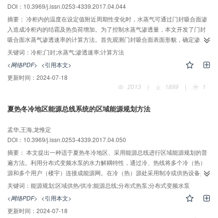
DOI：10.3969/j.issn.0253-4339.2017.04.044
摘要：
冷柜内的温度在设定值附近周期性变化时，水蒸气可通过门封吸合面渗
入造成冷柜内的结霜及热负荷增加。为了控制水蒸气渗透量，本文开发了门封
吸合面水蒸气渗透速率的计算方法。首先观测门封吸合面表面形貌，确定渗透
通道的尺度为微米级，远大于水分子平均自由程，然后判断出水蒸气通过门封
关键词：
冷柜;门封;水蒸气;渗透速率;计算方法
吸合面是黏性流动；根据黏性流动Darcy定律开发水蒸气渗透速率公式，同时基
<网络PDF>
<引用本文>
于部分实验数据拟合渗透系数。将公式预测渗透速率与实验值进行对比。结果
更新时间：
2024-07-18
表明：水蒸气渗透速率公式预测值与实验值的误差小于15%，公式可用于计算
2013
|
1899
|
1
通过门封水蒸气渗透速率。
夏热冬冷地区能源总线系统的区域能源规划方法
孟华,王海,龙惟定
DOI：10.3969/j.issn.0253-4339.2017.04.050
摘要：
本文提出一种适于夏热冬冷地区、采用能源总线进行区域能源规划的普
遍方法。利用分布式变频水泵的水力解耦特性，通过冷、热线将多个冷（热）
源和多个用户（楼宇）连接成能源网。在冷（热）源处采用制冷或供热设备控
制总线供水温度，在用户处采用制冷机组和热泵等为用户提供冷水、热水或生
关键词：
能源规划;区域供热/供冷;能源总线;分布式热泵;分布式变频水泵
活热水。该能源总线组态方式具有热力解耦能力，源和用户都可根据本地负荷
<网络PDF>
<引用本文>
变化灵活调整设备运行。本文建立了一整套水力、热力数学模型，用于规划冬
更新时间：
2024-07-18
季供暖且夏季供冷的区域供能场合，以实际案例说明了能源总线的区域能源规