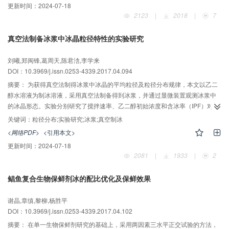
更新时间：
2024-07-18
蒸发器?损先增加后减小，并在进风温度为27 ℃与进风温度为42 ℃时达到最大
2123
|
2018
|
7
值与最小值，分别为0.21 kW与0.16 kW。表征蒸发器表面温度分布均匀性的σ
值随进风温度先由2.5增至19.5然后降至1.8，即蒸发器表面温度在进风温度为
真空法制备冰浆中冰晶粒径特性的实验研究
27 ℃时分布最不均匀，而在进风温度为42 ℃时分布最均匀。结果表明：较高
的蒸发器进风温度能有效改善蒸发器换热性能，?损及σ值可分别减小26.1%与
刘曦,郑闽锋,葛周天,陈君浛,李学来
91.0%。通过实验发现，适当提高压缩机转速能有效改善蒸发器表面温度分布
DOI：10.3969/j.issn.0253-4339.2017.04.094
的均匀性。
摘要：
为获得真空法制得冰浆中冰晶的平均粒径及粒径分布规律，本文以乙二
醇水溶液为制冰溶液，采用真空法制备得到冰浆，并通过显微装置观测冰浆中
的冰晶形态。实验分别研究了搅拌速率、乙二醇初始浓度和含冰率（IPF）对冰
晶平均粒径的影响，并将实验得到的粒径分布与正态分布、对数正态分布、伽
关键词：
粒径分布;实验研究;冰浆;真空制冰
马分布和威尔布分布进行对比。结果表明：不同实验条件下冰浆中冰晶粒径分
<网络PDF>
<引用本文>
布均可统一用伽马分布来描述；搅拌速率对冰晶平均粒径几乎无影响；冰晶平
更新时间：
2024-07-18
均粒径随溶液初始浓度的增大而减小，当乙二醇浓度从1%提高至7%时，冰晶
2081
|
1933
|
2
平均粒径从74.8 μm降至34.3 μm；含冰率达到一定大小时，才会对冰晶平均粒
径产生较显著的影响，表现为含冰率越高，平均粒径越大。
鲳鱼复合生物保鲜剂冰的配比优化及保鲜效果
谢晶,章缜,黎柳,杨胜平
DOI：10.3969/j.issn.0253-4339.2017.04.102
摘要：
在单一生物保鲜剂研究的基础上，采用两因素三水平正交试验的方法，