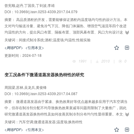
曾宪顺,赵丹,丁国良,丁剑波,李靖
DOI：10.3969/j.issn.0253-4339.2017.04.079
摘要：
高品质酒柜的开发，需要能够保证酒柜内温度场均匀性的设计方法。本
文对均匀输送冷量、避免冷气下沉、降低门体漏热、增强空气湍流等四个改进
均温性的方向，提出风口布置、隔板布置、顶部风幕布置、风口方向设计这四
种初步的方案；通过计算机仿真探讨各方案的效果及各方案优化组合的可能
关键词：
间接式制冷系统;酒柜;温度场;均温性;性能实验
性。计算表明：优化组合四种方案可达到最佳均温性能。将该优化方案应用于
<网络PDF>
<引用本文>
某品牌389 L酒柜进行均温设计，样机测试结果显示：在环境温度为32 ℃，柜
更新时间：
2024-07-18
内设置温度为8 ℃的工作条件下，酒柜内最大温差由12.6 ℃降低至2.0 ℃，说
1991
|
2010
|
0
明该优化方案可有效地提高酒柜的温度分布均匀性。
变工况条件下微通道蒸发器换热特性的研究
周国梁,苏林,吴龙兵,黄俊锋
DOI：10.3969/j.issn.0253-4339.2017.04.087
摘要：
微通道蒸发器由于紧凑、换热效果好等优点越来越多应用于汽车空调当
中，但存在制冷剂分配不均导致换热效果衰减等问题而限制了大量推广，因此
研究微通道蒸发器换热特性及如何改善其制冷剂分布均匀性显得重要。本文搭
建了以R134a为制冷剂的汽车空调实验测试台，分析了双排四流程微通道蒸发
关键词：
汽车空调;微通道蒸发器;温度场;换热特性
器的换热量及?损，利用红外热像仪拍摄蒸发器表面得到表面温度分布图像。随
<网络PDF>
<引用本文>
着蒸发器进风温度由21 ℃升高到42 ℃，制冷量由2.37 kW增加到4.19 kW，而