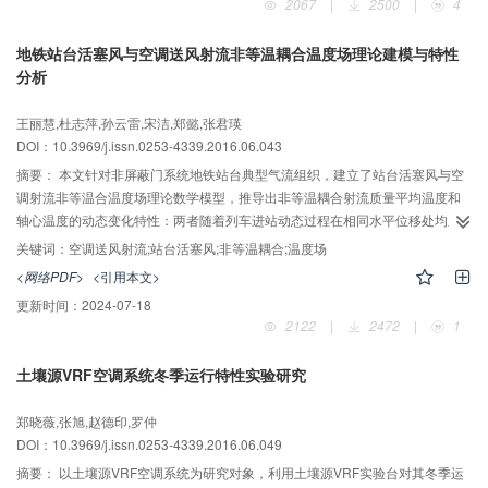
2067
|
2500
|
4
地铁站台活塞风与空调送风射流非等温耦合温度场理论建模与特性
分析
王丽慧,杜志萍,孙云雷,宋洁,郑懿,张君瑛
DOI：10.3969/j.issn.0253-4339.2016.06.043
摘要：
本文针对非屏蔽门系统地铁站台典型气流组织，建立了站台活塞风与空
调射流非等温合温度场理论数学模型，推导出非等温耦合射流质量平均温度和
轴心温度的动态变化特性：两者随着列车进站动态过程在相同水平位移处均呈
现温度值先逐渐降低（10~30 s）、保持最低值（40~70 s）和后面逐渐升高
关键词：
空调送风射流;站台活塞风;非等温耦合;温度场
（80~105 s）的变化特点，且两股射流非等温耦合的轴心温度略低于质量平均
<网络PDF>
<引用本文>
温度。通过液体缩尺模型实验对这两股射流非等温耦合温度场理论模型进行了
更新时间：
2024-07-18
验证，实验结果与耦合射流轴心温度理论计算值的最大误差均在5%以内。
2122
|
2472
|
1
土壤源VRF空调系统冬季运行特性实验研究
郑晓薇,张旭,赵德印,罗仲
DOI：10.3969/j.issn.0253-4339.2016.06.049
摘要：
以土壤源VRF空调系统为研究对象，利用土壤源VRF实验台对其冬季运