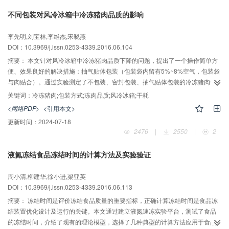
水机和冷冻冷藏设备领域具有较好的应用潜力，但还需在制冷循环效率提升、
不同包装对风冷冰箱中冷冻猪肉品质的影响
高效部件开发、高压运行安全性保障等方面开展深入的工作。
李先明,刘宝林,李维杰,宋晓燕
DOI：10.3969/j.issn.0253-4339.2016.06.104
摘要：
本文针对风冷冰箱中冷冻猪肉品质下降的问题，提出了一个操作简单方
便、效果良好的解决措施：抽气贴体包装（包装袋内留有5%~8%空气，包装袋
与肉贴合）。通过实验测定了不包装、密封包装、抽气贴体包装的冷冻猪肉干
耗率、解冻汁液流失率、色差、质构特性、剪切力、微观结构等指标，研究了
关键词：
冷冻猪肉;包装方式;冻肉品质;风冷冰箱;干耗
不同包装方式对冷冻猪肉品质的影响。研究发现：不包装的干耗率、L*值、b*
<网络PDF>
<引用本文>
值显著大于密封包装和抽气贴体包装，解冻汁液流失率、a*值、质构特性、剪
更新时间：
2024-07-18
切力显著低于密封包装和抽气贴体包装，微观结构的完整性受到破坏的程度严
2476
|
2550
|
2
重，肌纤维断裂，呈无序性排列；抽气贴体包装的干耗率在60 d后显著小于密
封包装，解冻汁液流失率、色差、质构特性、剪切力均优于密封包装，微观结
液氮冻结食品冻结时间的计算方法及实验验证
构的完整性更好。结果表明密封包装和抽气贴体包装可以有效地维持冻肉品
质，抽气贴体包装的效果优于密封包装，更具有可行性。
周小清,柳建华,徐小进,梁亚英
DOI：10.3969/j.issn.0253-4339.2016.06.113
摘要：
冻结时间是评价冻结食品质量的重要指标，正确计算冻结时间是食品冻
结装置优化设计及运行的关键。本文通过建立液氮速冻实验平台，测试了食品
的冻结时间，介绍了现有的理论模型，选择了几种典型的计算方法应用于食品