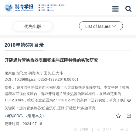
优先出版
List of Issues
2016年第6期 目录
开缝翅片管换热器表面积尘与压降特性的实验研究
唐家俊,詹飞龙,胡海涛,丁国良,庄大伟
DOI：10.3969/j.issn.0253-4339.2016.06.001
摘要：
翅片管换热器表面沉积的粉尘会导致换热器压降增加。本文搭建了换热
器积灰可视化实验台，选取开缝翅片管换热器为测试样件，在风速范围为
1.0~2.3 m/s，喷粉浓度范围为2.1~10.8 g/m3的条件下进行实验，研究了换热器
表面的粉尘沉积特性及空气侧压降变化。结果表明：粉尘主要沉积在翅片迎风
关键词：
翅片管换热器;粉尘沉积;压降;开缝翅片;实验研究
面的前缘开缝处以及换热管的迎风面上；高风速有利于粉尘沉积并增大积灰前
<网络PDF>
<引用本文>
后压降增幅，在风速变化范围内，粉尘沉积量最多增加98.4%，积灰前后压降
更新时间：
2024-07-18
增幅最多增加93.8%；提高喷粉浓度有利于粉尘沉积并增大积灰前后的压降增
1989
|
2177
|
6
幅；在喷粉浓度变化范围内，粉尘沉积量最多增加22.8%，积灰前后压降增幅