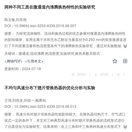
最多增加28.6%；在积灰过程中，空气侧压降比粉尘沉积量更快达到稳定状
两种不同工质在微通道内沸腾换热特性的实验研究
态。
陈玉敏,刘东尧
DOI：10.3969/j.issn.0253-4339.2016.06.007
摘要：
为研究流体物性、流动和换热过程的状态参量对微通道内沸腾换热特性
的影响规律，采用去离子水和无水乙醇在当量直径为0.293 mm的矩形微通道进
行了不同质量流量和热流密度条件下的沸腾换热实验研究，通过对实验数据的
计算和处理，分析总结了流体的热物性、质量流量、热流密度、干度和Bo数等
关键词：
微通道;流动沸腾;热流密度;实验研究;换热系数关联式
参量对沸腾换热系数的影响规律。结果表明：沸腾换热系数随着热流密度、干
<网络PDF>
<引用本文>
度和Bo数的增大而降低，核态沸腾占主导地位；相同的质量流量和热流密度条
更新时间：
2024-07-18
件下，去离子水的沸腾换热系数明显高于无水乙醇的沸腾换热系数，并且前者
2090
|
2649
|
1
的换热系数随质量流量的增大而增大，而后者变化不明显。根据考虑了通道尺
寸效应及流体物性参量总结出的换热系数关联式进行了计算，计算结果对去离
不均匀风速分布下翅片管换热器的优化分析与实验
子水和无水乙醇的平均绝对误差分别为14.2%和16.6%，可认为该关联式适用于
微通道内沸腾换热系数的预测。
王强,刘燕龙,刘祖一,戴希灿
DOI：10.3969/j.issn.0253-4339.2016.06.013
摘要：
风速分布对翅片管换热器性能影响较大。在换热器结构尺寸、空气进口
状态一定的条件下，本文对三种典型风速分布时翅片管换热器的流程形式进行
了仿真优化与实验研究。结果表明：在上三角和中三角两种风速分布形式下，