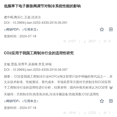
大，需要适当调整模型。
低频率下电子膨胀阀调节对制冷系统性能的影响
虞中旸,陶乐仁,王超,沈冰洁
DOI：10.3969/j.issn.0253-4339.2016.06.091
<网络PDF>
<引用本文>
更新时间：
2024-07-18
2157
|
2607
|
6
CO2应用于我国工商制冷行业的适用性研究
史敏,贾磊,张秀平,吴俊峰,李炅,钟瑜
DOI：10.3969/j.issn.0253-4339.2016.06.097
摘要：
CO2是我国工商制冷行业HCFCs淘汰管理计划中明确的替代品之一，本
文从技术标准、性能测试、替代成本、市场前景等方面对天然制冷剂CO2应用
于工商制冷行业的适用性进行分析，结果表明：国内外相关标准认为CO2理论
上可以适用于所有类型的制冷系统应用，但在充注量方面需规避泄漏窒息的风
关键词：
天然制冷剂;热泵热水机;冷冻冷藏设备;性能系数;CO2;适用性
险；CO2热泵热水器在超低温工况和GB/T 21362—2008名义工况下的COP比
<网络PDF>
<引用本文>
R410A热泵热水器分别高7.9%和10.7%，CO2冷风机蒸发器比传统产品在性能
更新时间：
2024-07-18
上具有一定的优势；CO2热泵系统替代R22系统的成本会增加1~2倍，CO2冷冻
1914
|
2723
|
1
冷藏系统替代R22系统的成本会增加20%~30%；CO2在工商制冷行业的热泵热