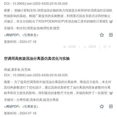
DOI：10.3969/j.issn.0253-4339.2016.06.026
摘要：
准确计算制冷剂-润滑油混合物的热力性能是分析和评价润滑油对压缩机
性能影响的基础。根据厂家提供的实验数据，利用显式拟合关联式法和经验公
式修正，本文分别给出了R32/POE和R32/PVE混合物工质对的物性计算模型，
同时用相同的方法给出了R410A/POE的混合物溶解度与黏度计算模型来进行对
关键词：
制冷剂;润滑油;热物理性质;模型
比，模型对物性参数的预测值与厂家提供的实验数据的偏差均在5%以内，为压
<网络PDF>
<引用本文>
缩机优化设计及性能分析提供了准确、可靠的热力学模型。此外，在GX工况下
更新时间：
2024-07-18
对比分析了混合物溶解度随温度、压力的变化及混合物黏度随溶解度、温度、
2009
|
2959
|
3
压力的变化，并对混合物的物性做了比较分析，对于制冷剂R32，PVE润滑油
较POE润滑油更适用；而对于润滑油POE，R32与POE的混合性较R410A与
空调用高效旋流油分离器仿真优化与实验
POE的混合性好。
周威,潘李奎,肖芳斌
DOI：10.3969/j.issn.0253-4339.2016.06.035
摘要：
为了提高空调系统中旋流油分离器的分离效率、降低压力损失，本文对
其结构参数进行了优化设计，通过流体仿真研究了油分离器内部各参数对分离
效率和压力损失的影响，得到最佳的参数尺寸比例，并据此制作了一款新型油
分离器，安装在空调系统中进行实验测试。实验结果表明：新型油分离器在回
关键词：
分离性能;流体仿真;旋流分离器
油工况（最低制冷剂流速）下分离效率由95.5%提高到99.0%，名义制冷工况下
<网络PDF>
<引用本文>
分离效率由97.3%提高到99.6%；名义制冷工况下压力损失由55.2 kPa降低至
更新时间：
2024-07-18
23.1 kPa；同时获得了油滴颗粒的分布函数。