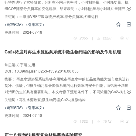
行特性进行了实验研究，分析在不同开机率时，小时制热量、小时耗功量、机
组COP随部分负荷率的变化规律。结果表明：小时制热量与小时耗功量随开机
率的升高基本呈现增大趋势，且耗功量对开机率的变化更为敏感；不论室内机
关键词：
土壤源VRF空调系统;开机率;部分负荷率;冬季运行
的开启率为何值，小时制热量随部分负荷率的增大而增大，小时耗功量、机组
<网络PDF>
<引用本文>
COP随部分负荷率的增加呈现下凹、上凸的变化趋势，即土壤源VRF空调机组
更新时间：
2024-07-18
在部分负荷运行条件下具有较为良好的节能性。
2065
|
2228
|
0
Ca2+浓度对再生水源热泵系统中微生物污垢的影响及作用机理
常思远,方宇晴,史琳
DOI：10.3969/j.issn.0253-4339.2016.06.055
摘要：
再生水源热泵系统能够利用城市再生水中的低品位热能为城市建筑进行
制冷、供暖，但微生物污垢会降低系统的运行效率与安全性能，而钙离子浓度
对污垢的生长具有重要影响。本文考察了流动条件下， 不同浓度的Ca2+对微生
物污垢的影响及其作用机理。实验中配制了不同Ca2+浓度的人工再生水，并进
关键词：
再生水源热泵;微生物污垢;Ca2+;显微结构
行旋转挂片实验生成微生物污垢。分别测量了不同Ca2+浓度下微生物污垢的总
<网络PDF>
<引用本文>
质量、干重和有机物质量，计算了污垢中游离水与结合水的含水率，并观测了
更新时间：
2024-07-18
污垢的显微结构。结果表明，Ca2+浓度上升会提高微生物污垢的空间多孔化程
1822
|
1912
|
2
度，促进游离水含量及污垢总质量的上升。该研究可以对不同工况下微生物污
垢的生长进行预测，提高再生水源热泵系统的工作效率。
正十八烷/泡沫相变复合材料蓄热实验研究