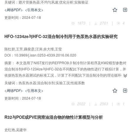
优化后制冷量分别提高了10.3%、3%；对上三角优化形式研究表明，高风速区
关键词：
翅片管换热器;不均匀风速;优化分析;实验验证
是改善换热效果的重点区域；在制冷量相同的情况下，上三角优化形式使系统
<网络PDF>
<引用本文>
COP提高8%左右。搭建实验台对仿真结果进行了验证，结果表明模拟值和实验
更新时间：
2024-07-18
值相对误差均控制在5%以内。
1873
|
2701
|
4
HFO-1234ze与HFC-32混合制冷剂用于热泵热水器的实验研究
陈红群,王芳,藕俊彦,汪涛,余大维,王莹
DOI：10.3969/j.issn.0253-4339.2016.06.020
摘要：
本文选用了NIST发行的REFPRO9.0 制冷剂计算程序及KW2模型参数对
混合制冷剂HFO-1234ze与HFC-32在不同配比下的热物性进行了模拟计算，并
依据热泵热水器测试的标准工况，计算了不同配比下混合制冷剂的理论循环特
性，分析得出了HFO-1234ze/HFC-32较为合适的配比。通过一次加热（即热
关键词：
热泵热水器;混合制冷剂;实验工况;性能系数
式）热泵热水器实验台，对多种环境工况及不同进水温度进行性能测试，分别
<网络PDF>
<引用本文>
对R410A和混合制冷剂（HFO-1234ze与HFC-32配比0.3/0.7）在实验系统中的
更新时间：
2024-07-18
压缩机功率、系统性能系数、压缩机吸、排气压力和温度、冷凝器出水温度等
2022
|
2563
|
1
参数进行了对比分析。结果表明：混合制冷剂（HFO-1234ze与HFC-32配比
0.3/0.7）的压缩机功率和排气压力都低于R410A系统，而COP高于R410A系
R32与POE或PVE润滑油混合物的物性计算模型与分析
统，在标准工况下，分别为4.03和3.56，且在高于标准工况的环境温度情况
下，混合制冷剂系统COP下降速率低于R410A系统，有利于热水器机组的安全
史红艳,吴建华
稳定运行，在替代R410A系统方面具有可行性。