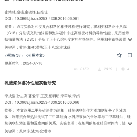
张靖驰,盛强,童铁峰,任维佳
DOI：10.3969/j.issn.0253-4339.2016.06.061
摘要：
通过实验对相变复合材料的相变过程进行研究，将相变材料正十八烷
（C18）分别填充到泡沫铜和泡沫碳中来提高相变材料的导热性能，采用差示
扫描量热法（DSC）分析了正十八烷相变材料的热物性。利用相变蓄热装置对
三种不同材料（C18、C18/泡沫碳、C18/泡沫铜）进行蓄放热对比实验，记录
关键词：
蓄热;相变;潜热;正十八烷;泡沫碳
温度测试数据，分析这三种不同材料的温控性能与蓄热能力，并与正十八烷的
<网络PDF>
<引用本文>
结果对比。结果表明：泡沫材料的填充大幅提高相变材料的温控性能，使蓄热
更新时间：
2024-07-18
装置温度分布更均匀。
2159
|
2819
|
4
乳液浆体蓄冷性能实验研究
李成浩,孙志高,张爱军,王茂,杨明明,李翠敏,李娟
DOI：10.3969/j.issn.0253-4339.2016.06.066
摘要：
本文选用二甲基硅油作为油相，硅烷偶联剂作为添加剂制备了乳液浆
体，利用混合量热法测试了二甲基硅油-水乳液浆体的含冰率与二甲基硅油、硅
烷偶联剂添加量和温度间的关系。实验表明：在相同的相变结晶时间内，随着
二甲基硅油质量分数的增加，乳液的冰点和含冰率降低。虽然硅烷偶联剂的添
关键词：
浆体;乳液;相变;蓄冷
加降低了含冰率，但可以防止冰浆粘附容器壁面，改善了流动性。当添加的硅