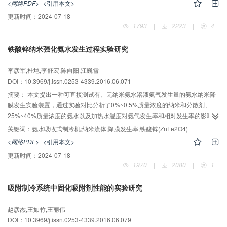
<网络PDF>
<引用本文>
烷偶联剂和二甲基硅油质量分数分别为4%和10%，环境温度为﹣8.5 ℃，相变
更新时间：
2024-07-18
结晶时间为90 min时，制备的乳液浆体含冰率达到33.4%，浆体不粘附壁面，
1793
|
2223
|
4
浆体颗粒分散均匀，具有良好的流动性。
铁酸锌纳米强化氨水发生过程实验研究
李彦军,杜垲,李舒宏,陈向阳,江巍雪
DOI：10.3969/j.issn.0253-4339.2016.06.071
摘要：
本文提出一种可直接测试有、无纳米氨水溶液氨气发生量的氨水纳米降
膜发生实验装置，通过实验对比分析了0%~0.5%质量浓度的纳米和分散剂、
25%~40%质量浓度的氨水以及加热水温度对氨气发生率和相对发生率的影响。
研究表明：添加合适质量分数的铁酸锌（ZnFe2O4）和十二烷基苯磺酸钠
关键词：
氨水吸收式制冷机;纳米流体;降膜发生率;铁酸锌(ZnFe2O4)
（SDBS）配制的氨水纳米流体可以增加氨气发生率。当氨水基液质量浓度为
<网络PDF>
<引用本文>
25%~40%时，添加质量分数分别为0.1%的ZnFe2O4和0.05%的SDBS，氨气
更新时间：
2024-07-18
发生率比原相应浓度的氨水基液约增加60%。但只添加分散剂SDBS会对氨气发
1970
|
2080
|
1
生产生一定的抑制作用。选择分散剂用量时需兼顾分散稳定性和对发生起正或
副作用，以达到最优效果。因此将纳米应用于吸收式制冷系统以提高系统的
吸附制冷系统中固化吸附剂性能的实验研究
COP具有较广阔的前景。
赵彦杰,王如竹,王丽伟
DOI：10.3969/j.issn.0253-4339.2016.06.079