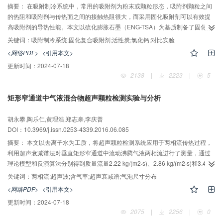
摘要：
在吸附制冷系统中，常用的吸附剂为粉末或颗粒形态，吸附剂颗粒之间
的热阻和吸附剂与传热面之间的接触热阻很大，而采用固化吸附剂可以有效提
高吸附剂的导热性能。本文以硫化膨胀石墨（ENG-TSA）为基质制备了固化活
性炭（AC）吸附剂和固化氯化钙（CaCl2）吸附剂，针对固化吸附剂设计了无
关键词：
吸附制冷系统;固化复合吸附剂;活性炭;氯化钙;对比实验
翅片的吸附床结构，并建立了一个低压蒸气驱动的吸附式制冷系统。通过实验
<网络PDF>
<引用本文>
对固化吸附剂的性能进行了测试，分析了吸附剂的传热性能、循环时间和蒸发/
更新时间：
2024-07-18
冷凝温度对吸附制冷系统性能的影响。结果表明：采用AC/ENG-TSA吸附剂，
2138
|
2223
|
5
系统COP、SCP和体积制冷密度分别达到0.140，86.1 W/kg 和16.11 kW/m3；
采用CaCl2/ENG-TSA吸附剂，系统COP、SCP和体积制冷密度分别达到
矩形窄通道中气液混合物超声颗粒检测实验与分析
0.279，288.6 W/kg 和54.03 kW/m3，性能较传统的吸附剂有明显的提高。
胡永攀,陶乐仁,黄理浩,郑志皋,李庆普
DOI：10.3969/j.issn.0253-4339.2016.06.085
摘要：
本文以去离子水为工质，将超声颗粒检测系统应用于两相流传热过程，
利用超声衰减谱法对垂直矩形窄通道中流动沸腾气液两相流进行了测量，通过
理论模型和反演算法分别得到质量流量2.22 kg/(m2·s)、2.86 kg/(m2·s)和3.49
kg/(m2·s)下的超声衰减谱及矩形窄通道出口处的气泡尺寸分布和含气率（干
关键词：
两相流;超声波;含气率;超声衰减谱;气泡尺寸分布
度）。实验结果表明：一定质量流量下，随着加热功率的增大，同一超声频率
<网络PDF>
<引用本文>
下的超声衰减系数增大，D50值增大，尺寸分布变宽；同一工况下，随着质量
更新时间：
2024-07-18
流量的增大，D50值减小，尺寸分布高度增大，带宽减小；超声检测系统测量
2075
|
2256
|
0
的干度较理论值偏大，干度较小时，偏差较小，比较适用；干度增大，偏差增