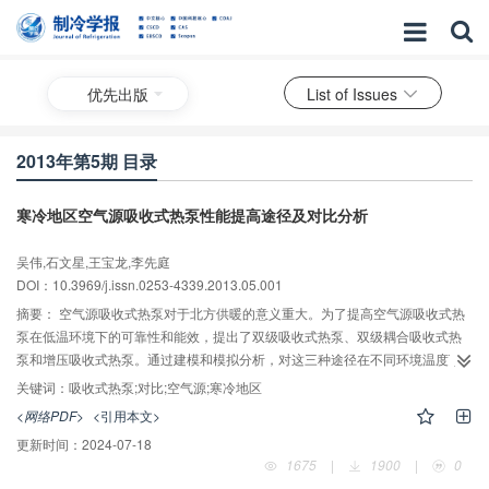
优先出版
List of Issues
2013年第5期 目录
寒冷地区空气源吸收式热泵性能提高途径及对比分析
吴伟,石文星,王宝龙,李先庭
DOI：10.3969/j.issn.0253-4339.2013.05.001
摘要：
空气源吸收式热泵对于北方供暖的意义重大。为了提高空气源吸收式热
泵在低温环境下的可靠性和能效，提出了双级吸收式热泵、双级耦合吸收式热
泵和增压吸收式热泵。通过建模和模拟分析，对这三种途径在不同环境温度下
的性能进行了对比分析。若采用风机盘管末端，当采暖期内气温低于-25℃的时
关键词：
吸收式热泵;对比;空气源;寒冷地区
间很少时，双级耦合热泵的性能最好；否则可以考虑采用双级空气源吸收式热
<网络PDF>
<引用本文>
泵。室外设计温度为-15℃和-30℃时，空气源吸收式热泵的一次能源效率分别
更新时间：
2024-07-18
比燃煤锅炉高28%和19%。若采用地板辐射末端，则增压吸收式热泵的能效最
1675
|
1900
|
0
高，室外设计温度为-15℃和-30℃时，一次能源效率可达0.953和0.874，分别