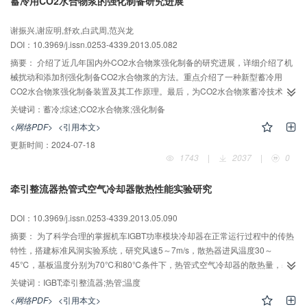
蓄冷用CO2水合物浆的强化制备研究进展
谢振兴,谢应明,舒欢,白武周,范兴龙
DOI：10.3969/j.issn.0253-4339.2013.05.082
摘要：
介绍了近几年国内外CO2水合物浆强化制备的研究进展，详细介绍了机
械扰动和添加剂强化制备CO2水合物浆的方法。重点介绍了一种新型蓄冷用
CO2水合物浆强化制备装置及其工作原理。最后，为CO2水合物浆蓄冷技术尽
早实用化，提出了在CO2水合物相平衡、强化制备装置、多种促进技术和蓄冷
关键词：
蓄冷;综述;CO2水合物浆;强化制备
放冷及流动特性四个关键方向进行重点研究。
<网络PDF>
<引用本文>
更新时间：
2024-07-18
1743
|
2037
|
0
牵引整流器热管式空气冷却器散热性能实验研究
DOI：10.3969/j.issn.0253-4339.2013.05.090
摘要：
为了科学合理的掌握机车IGBT功率模块冷却器在正常运行过程中的传热
特性，搭建标准风洞实验系统，研究风速5～7m/s，散热器进风温度30～
45℃，基板温度分别为70℃和80℃条件下，热管式空气冷却器的散热量，基
板的工作温度范围以及进风速度和温度对换热的影响。实验结果表明：在实验
关键词：
IGBT;牵引整流器;热管;温度
进风速度和进风温度下，冷却器正常工作时，基板温度越高，冷却器散热量就
<网络PDF>
<引用本文>