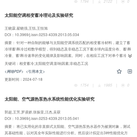
1794
|
2122
|
0
太阳能空调相变蓄冷理论及实验研究
王晓霖,翟晓强,王恬,王恒旭
DOI：10.3969/j.issn.0253-4339.2013.05.034
摘要：
针对一种自制的能够与太阳能空调系统匹配的相变蓄冷材料，建立了蓄
冷球蓄\释冷过程数学模型，得到稳态及非稳态工况下蓄冷球内温度分布、蓄\释
冷量、蓄\释冷速率的变化规律及影响因素。同时，在相应工况下对单个蓄冷球
进行蓄\释冷循环实验，验证理论结果。研究表明，自制蓄冷球能够在170min完
关键词：
相变蓄冷;太阳能空调;影响因素;非稳态工况
成相变。缩小球径、降低冷冻水温度、增大球壁热导率及减小球壁厚度均可缩
<网络PDF>
<引用本文>
短蓄冷时间。稳态运行工况下，蓄冷球的蓄\释冷量分别为17.30kJ和16.46kJ；
更新时间：
2024-07-18
太阳能空调非稳态运行工况下，蓄冷球在165min完成相变，蓄冷量为
1754
|
1985
|
0
16.34kJ。
太阳能、空气源热泵热水系统性能优化实验研究
郭超,王芳,罗谟娇,张振亚,汪杰,吴获
DOI：10.3969/j.issn.0253-4339.2013.05.041
摘要：
将已实用化的非直膨式太阳能、空气源热泵热水器作为被测对象，测试
其基础性能，以对其全年实际性能进行分析。然后设计拟定出3种性能优化方