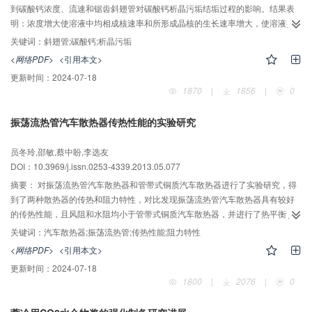
到碳酸钙浓度、流速和锯齿斜翅管对碳酸钙析晶污垢结垢过程的影响。结果表
明：浓度增大使溶液中均相成核速率和所形成晶核的生长速率增大，使溶液换
热表面界面的污垢晶粒浓度和成垢离子浓度均增大，前者使更多的污垢附着换
关键词：
斜翅管;碳酸钙;析晶污垢
热面而后者使表面异相成核速率和生长速率增大。流速增大使光管表面形成的
<网络PDF>
<引用本文>
晶核、污垢晶体和污垢热阻均减少而诱导期延长；使锯齿斜翅管初始成核增
更新时间：
2024-07-18
多，但诱导期延长、而结垢量和污垢热阻减小。锯齿斜翅管在清洁状态和结垢
1870
|
1856
|
0
状态下均具有比光管更大的总换热系数、更小的污垢热阻，尽管结垢量略多。
振荡流热管汽车散热器传热性能的实验研究
员冬玲,邵敏,蔡中盼,李选友
DOI：10.3969/j.issn.0253-4339.2013.05.077
摘要：
对振荡流热管汽车散热器和管带式铜质汽车散热器进行了实验研究，得
到了两种散热器的传热和阻力特性，对比发现振荡流热管汽车散热器具有较好
的传热性能，且风阻和水阻均小于管带式铜质汽车散热器，并进行了热平衡误
差分析，实验结果对开发新型汽车散热器有一定的指导意义。
关键词：
汽车散热器;振荡流热管;传热性能;阻力特性
<网络PDF>
<引用本文>
更新时间：
2024-07-18
1800
|
2076
|
0