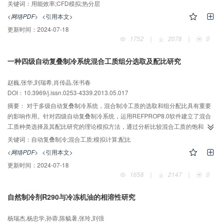
比较。同时，搭建不同进口结构水箱实验台，验证分析不同进口结构对水箱用
关键词：
用能效率;CFD模拟;热分层
能效率的影响。实验结果表明其中的开槽型结构水箱与直接进口结构相比能有
<网络PDF>
<引用本文>
效改善用能过程的热分层效果，明显提高用能效率。在5L/min流量条件下，开
更新时间：
2024-07-18
槽型进口结构的用能效率比直接进口的高出7%，而当流量为15L/min时，两者
1752
|
2078
|
0
之间的差距增大至25%。
一种四级自动复叠制冷系统混合工质组分选取及配比研究
赵巍,张华,刘瑞希,肖传晶,张书春
DOI：10.3969/j.issn.0253-4339.2013.05.017
摘要：
对于多级自动复叠制冷系统，混合制冷工质的选取和组分配比具有重要
的影响作用。针对四级自动复叠制冷系统，运用REFPROP8.0软件建立了混合
工质种类选择及其配比研究的理论模拟方法，通过分析比较混合工质的饱和压
力、蒸发温度，模拟出混合工质组分和配比：
关键词：
自动复叠制冷;混合工质;模拟计算;配比
R600a/R23/R14/R740=45/21/19/16，充入该混合工质配比进行实验研究，获
<网络PDF>
<引用本文>
得了-150℃的设计柜温。研究表明，该混合工质理论模拟方法，能够有效指导
更新时间：
2024-07-18
实验研究，取得理想的制冷温度。
1658
|
2147
|
0
自然制冷剂R290与冷冻机油的相溶性研究
杨瑞杰,杨忠学,孙蓉,陈毓暑,张玲,刘强