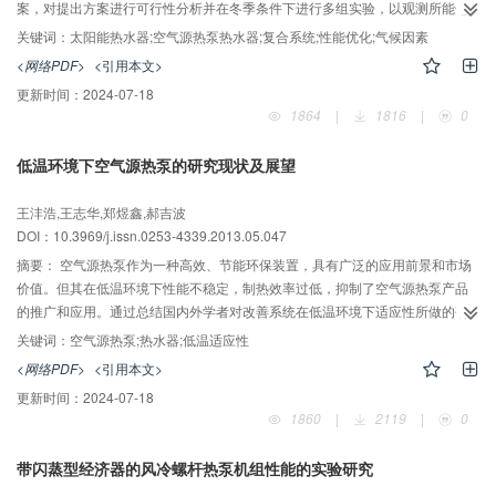
案，对提出方案进行可行性分析并在冬季条件下进行多组实验，以观测所能达
到的优化程度。最后提出一种优化方案的综合运行策略,并通过模拟全年不同温
关键词：
太阳能热水器;空气源热泵热水器;复合系统;性能优化;气候因素
度、气候环境计算出该优化方案的综合运行效果，复合系统全年累计电能消耗
<网络PDF>
<引用本文>
减少达45.8%。
更新时间：
2024-07-18
1864
|
1816
|
0
低温环境下空气源热泵的研究现状及展望
王沣浩,王志华,郑煜鑫,郝吉波
DOI：10.3969/j.issn.0253-4339.2013.05.047
摘要：
空气源热泵作为一种高效、节能环保装置，具有广泛的应用前景和市场
价值。但其在低温环境下性能不稳定，制热效率过低，抑制了空气源热泵产品
的推广和应用。通过总结国内外学者对改善系统在低温环境下适应性所做的研
究，分析了空气源热泵在低温环境下存在的弊端，并根据最新研究进展，分别
关键词：
空气源热泵;热水器;低温适应性
从新型工质替代问题，相变材料与空气源热泵的结合，新型热泵循环系统的开
<网络PDF>
<引用本文>
发方面对今后的研究方向作出展望。
更新时间：
2024-07-18
1860
|
2119
|
0
带闪蒸型经济器的风冷螺杆热泵机组性能的实验研究