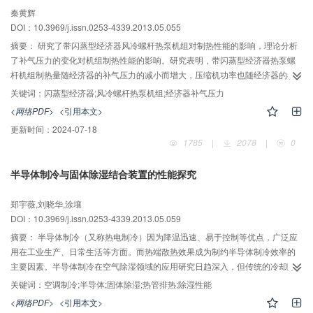
秦黄辉
DOI：10.3969/j.issn.0253-4339.2013.05.055
摘要：
研究了带闪蒸型经济器风冷螺杆热泵机组对制热性能的影响，理论分析
了补气压力的变化对机组制热性能的影响。研究表明，带闪蒸型经济器热泵螺
杆机组制热量随经济器的补气压力的减小而增大，压缩机功率也随经济器的补
气压力的减小而增大，压缩机的COP随着经济器的补气压力的升高先升高再降
关键词：
闪蒸型经济器;风冷螺杆热泵机组;经济器补气压力
低，存在最佳效率的补气压力点。实验测试了比最佳补气压力点偏高的经济器
<网络PDF>
<引用本文>
补气压力对机组性能的影响，理论计算结果和实测数据吻合良好。
更新时间：
2024-07-18
1785
|
2078
|
0
半导体制冷与固体除湿结合装置的性能探究
郑宇薇,刘晓华,涂壤
DOI：10.3969/j.issn.0253-4339.2013.05.059
摘要：
半导体制冷（又称热电制冷）因为降温迅速、易于控制等优点，广泛应
用在工业生产、日常生活等方面。而热端散热效果成为制约半导体制冷效率的
主要因素。半导体制冷在空气除湿领域的应用研究日趋深入，但传统的冷却除
湿要求半导体冷端温度较低，使半导体制冷效率降低。建立半导体制冷（热管
关键词：
空调制冷;半导体;固体除湿;热管排热;除湿性能
排热系统）、固体吸附剂结合的除湿模型，通过6级半导体制冷与热管散热系统
<网络PDF>
<引用本文>
的实验装置对干工况进行模拟验证，再模拟固体除湿工况在不同输入电流下的