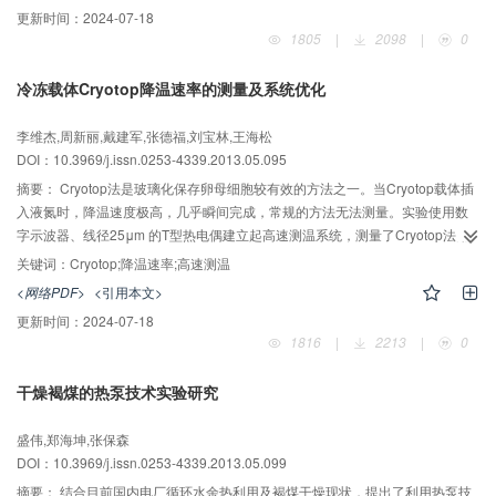
越大，当基板温度为80℃时，冷却器的散热量在5400～7400W之间。通过冷
更新时间：
2024-07-18
却器的散热量可以得到：在机车正常工作时，冷却器基板的最佳工作温度在70
1805
|
2098
|
0
～90℃之间。进风速度小于进风温度对换热量的影响，考虑到降低能耗和减少
噪音污染，流经冷却器的风速应不超过7m/s。以上实验结果为高速动车组牵引
冷冻载体Cryotop降温速率的测量及系统优化
整流器热管式空气冷却器的选型和设计提供科学参考。
李维杰,周新丽,戴建军,张德福,刘宝林,王海松
DOI：10.3969/j.issn.0253-4339.2013.05.095
摘要：
Cryotop法是玻璃化保存卵母细胞较有效的方法之一。当Cryotop载体插
入液氮时，降温速度极高，几乎瞬间完成，常规的方法无法测量。实验使用数
字示波器、线径25μm 的T型热电偶建立起高速测温系统，测量了Cryotop法用
于卵母细胞低温保存时的降温速率。通过改变载体材料、厚度、冷源温度等条
关键词：
Cryotop;降温速率;高速测温
件，提高Cryotop的降温速率。结果发现当使用60μm的铜质载板，使用浆状液
<网络PDF>
<引用本文>
氮作为冷源时，降温速度最高，可达到37130±1336 K/min，较商品化的
更新时间：
2024-07-18
Cryotop的降温速度（11982±1936 K/min）提高了2倍。
1816
|
2213
|
0
干燥褐煤的热泵技术实验研究
盛伟,郑海坤,张保森
DOI：10.3969/j.issn.0253-4339.2013.05.099
摘要：
结合目前国内电厂循环水余热利用及褐煤干燥现状，提出了利用热泵技