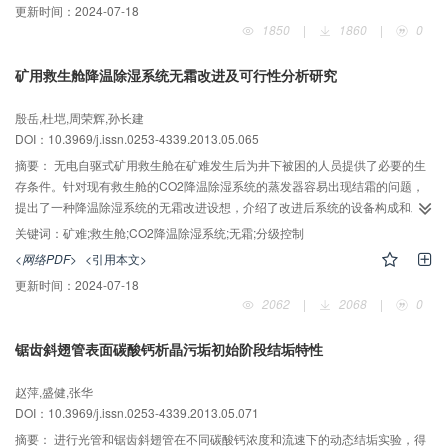
更新时间：
2024-07-18
性能。模拟结果表明：当除湿量与文献中半导体冷却除湿装置相同时，该半导
1850
|
1860
|
0
体与固体除湿结合的模型的系统COP为1.78，明显高于文献中装置的COP。说
明结合固体吸附剂后可以加强传质动力提高冷端温度，从而提高系统性能。
矿用救生舱降温除湿系统无霜改进及可行性分析研究
殷岳,杜垲,周荣辉,孙长建
DOI：10.3969/j.issn.0253-4339.2013.05.065
摘要：
无电自驱式矿用救生舱在矿难发生后为井下被困的人员提供了必要的生
存条件。针对现有救生舱的CO2降温除湿系统的蒸发器容易出现结霜的问题，
提出了一种降温除湿系统的无霜改进设想，介绍了改进后系统的设备构成和工
作流程，并详细分析了无霜改进的原理及其可行性；同时还针对系统的可行性
关键词：
矿难;救生舱;CO2降温除湿系统;无霜;分级控制
进一步阐述了一种运用温度分级控制阀组的控制方法，分析了系统在变负荷工
<网络PDF>
<引用本文>
况下的多种控制调节方式。为矿用救生舱的深入研究提供了参考。
更新时间：
2024-07-18
2062
|
2068
|
0
锯齿斜翅管表面碳酸钙析晶污垢初始阶段结垢特性
赵萍,盛健,张华
DOI：10.3969/j.issn.0253-4339.2013.05.071
摘要：
进行光管和锯齿斜翅管在不同碳酸钙浓度和流速下的动态结垢实验，得