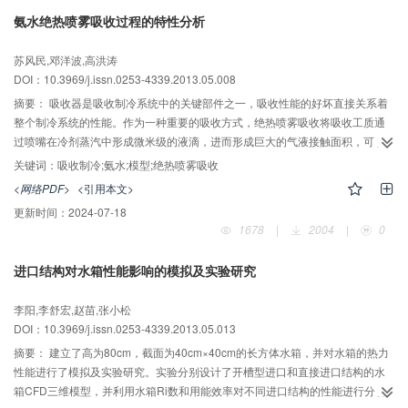
比燃煤锅炉高36%和25%。考虑整个采暖期内气温较高时热泵的性能较好，则
氨水绝热喷雾吸收过程的特性分析
增压空气源吸收式热泵用于地板辐射采暖的节能潜力更为可观。
苏风民,邓洋波,高洪涛
DOI：10.3969/j.issn.0253-4339.2013.05.008
摘要：
吸收器是吸收制冷系统中的关键部件之一，吸收性能的好坏直接关系着
整个制冷系统的性能。作为一种重要的吸收方式，绝热喷雾吸收将吸收工质通
过喷嘴在冷剂蒸汽中形成微米级的液滴，进而形成巨大的气液接触面积，可以
极大地提高吸收速率。在Newman模型的基础上，考虑吸收热对吸收过程中的
关键词：
吸收制冷;氨水;模型;绝热喷雾吸收
影响，一个改进的绝热喷雾吸收模型被建立。借助此模型，对氨水绝热喷雾吸
<网络PDF>
<引用本文>
收过程进行性能分析。结果显示，吸收时间的延长可以提高吸收量MA，但是当
更新时间：
2024-07-18
t/tMax达到0.6，吸收量MA达到了最大吸收量的90%，即过分延长吸收时间不是
1678
|
2004
|
0
一个经济的强化方法。最大吸收时间与液滴半径的平方成正比，即半径的减少
可以提高喷雾吸收效率，但半径的减少会增加系统的能耗。研究结果将为高效
进口结构对水箱性能影响的模拟及实验研究
绝热喷雾吸收器的设计提供理论参考。
李阳,李舒宏,赵苗,张小松
DOI：10.3969/j.issn.0253-4339.2013.05.013
摘要：
建立了高为80cm，截面为40cm×40cm的长方体水箱，并对水箱的热力
性能进行了模拟及实验研究。实验分别设计了开槽型进口和直接进口结构的水
箱CFD三维模型，并利用水箱Ri数和用能效率对不同进口结构的性能进行分析