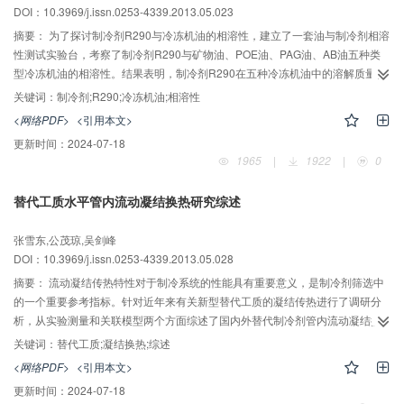
DOI：10.3969/j.issn.0253-4339.2013.05.023
摘要：
为了探讨制冷剂R290与冷冻机油的相溶性，建立了一套油与制冷剂相溶
性测试实验台，考察了制冷剂R290与矿物油、POE油、PAG油、AB油五种类
型冷冻机油的相溶性。结果表明，制冷剂R290在五种冷冻机油中的溶解质量百
分含量顺序为：AB油＞环烷基矿物油＞烷基矿物油＞POE油＞PAG油；R290
关键词：
制冷剂;R290;冷冻机油;相溶性
在烷基矿物油、POE油、PAG油中的溶解质量百分含量均随温度的增大而降
<网络PDF>
<引用本文>
低，随压力的增大而升高；在环烷基矿物油、POE油、PAG油中的溶解质量百
更新时间：
2024-07-18
分含量均随运动粘度增大而降低；与运动粘度相比，温度和压力对R290在冷冻
1965
|
1922
|
0
机油中的溶解质量百分含量影响较大。
替代工质水平管内流动凝结换热研究综述
张雪东,公茂琼,吴剑峰
DOI：10.3969/j.issn.0253-4339.2013.05.028
摘要：
流动凝结传热特性对于制冷系统的性能具有重要意义，是制冷剂筛选中
的一个重要参考指标。针对近年来有关新型替代工质的凝结传热进行了调研分
析，从实验测量和关联模型两个方面综述了国内外替代制冷剂管内流动凝结换
热的研究。对凝结换热关联式的适用性和准确性进行了讨论，对凝结换热系数
关键词：
替代工质;凝结换热;综述
和压降随各影响因素的变化特性进行了概括。
<网络PDF>
<引用本文>
更新时间：
2024-07-18