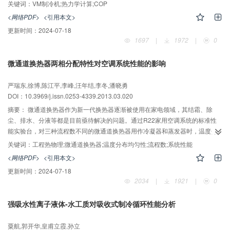
究了制冷机冷热腔容积比，死容积和冷热排出器相位差对理论制冷量的影响，
关键词：
VM制冷机;热力学计算;COP
分析了各种热损失；设计了一台VM制冷机，计算了其充气压力和运行频率对实
<网络PDF>
<引用本文>
际制冷量和COP的影响，探讨了作为空调的应用前景；研究结果表明：在运行
更新时间：
2024-07-18
频率10Hz，制冷量达2000W时，COP可实现2.5～3，其中回热器损失占热损失
1697
|
1972
|
0
主要部分。
微通道换热器两相分配特性对空调系统性能的影响
严瑞东,徐博,陈江平,李峰,汪年结,李冬,潘晓勇
DOI：10.3969/j.issn.0253-4339.2013.03.020
摘要：
微通道换热器作为新一代换热器逐渐被使用在家电领域，其结霜、除
尘、排水、分液等都是目前亟待解决的问题。通过R22家用空调系统的标准性
能实验台，对三种流程数不同的微通道换热器用作冷凝器和蒸发器时，温度分
布均匀性和其对系统性能的影响进行实验，研究发现，微通道换热器在用作冷
关键词：
工程热物理;微通道换热器;温度分布均匀性;流程数;系统性能
凝器和蒸发器时，温度分布不均对系统性能的影响分别达到7.3%和3.5%，并且
<网络PDF>
<引用本文>
流程数对于温度分布均匀性的影响在作为冷凝器和蒸发器时是不同的。
更新时间：
2024-07-18
2034
|
1921
|
0
强吸水性离子液体-水工质对吸收式制冷循环性能分析
粟航,郭开华,皇甫立霞,孙立