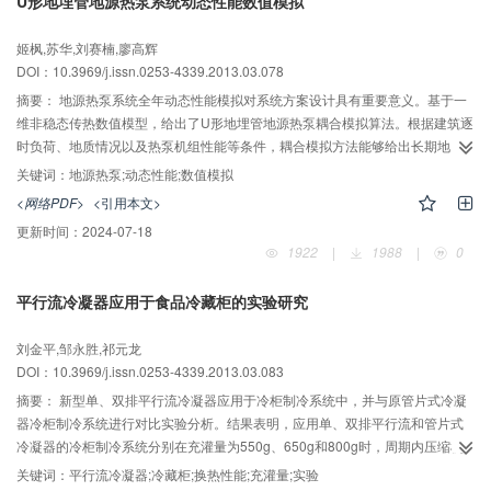
U形地埋管地源热泵系统动态性能数值模拟
的最小，其系统电力能效依次为2.52、2.32以及2.2。
姬枫,苏华,刘赛楠,廖高辉
DOI：10.3969/j.issn.0253-4339.2013.03.078
摘要：
地源热泵系统全年动态性能模拟对系统方案设计具有重要意义。基于一
维非稳态传热数值模型，给出了U形地埋管地源热泵耦合模拟算法。根据建筑逐
时负荷、地质情况以及热泵机组性能等条件，耦合模拟方法能够给出长期地
温、水温以及系统能耗信息，为方案评估提供依据。与基于解析模型的模拟算
关键词：
地源热泵;动态性能;数值模拟
法进行了交叉比较，表明数值模型计算准确，计算速度快，具有工程实用性。
<网络PDF>
<引用本文>
对某案例进行全年逐时分析，根据模拟结果对钻孔数目及钻孔间距的选择提出
更新时间：
2024-07-18
相应的建议。
1922
|
1988
|
0
平行流冷凝器应用于食品冷藏柜的实验研究
刘金平,邹永胜,祁元龙
DOI：10.3969/j.issn.0253-4339.2013.03.083
摘要：
新型单、双排平行流冷凝器应用于冷柜制冷系统中，并与原管片式冷凝
器冷柜制冷系统进行对比实验分析。结果表明，应用单、双排平行流和管片式
冷凝器的冷柜制冷系统分别在充灌量为550g、650g和800g时，周期内压缩机
平均功耗最小，其中双排平行流冷凝器周期内压缩机平均功耗最小，单排平行
关键词：
平行流冷凝器;冷藏柜;换热性能;充灌量;实验