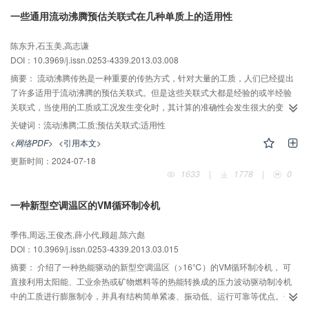
一些通用流动沸腾预估关联式在几种单质上的适用性
陈东升,石玉美,高志谦
DOI：10.3969/j.issn.0253-4339.2013.03.008
摘要：
流动沸腾传热是一种重要的传热方式，针对大量的工质，人们已经提出
了许多适用于流动沸腾的预估关联式。但是这些关联式大都是经验的或半经验
关联式，当使用的工质或工况发生变化时，其计算的准确性会发生很大的变
化。为了了解流动沸腾预估关联式的工质适用性问题，选择了8种常见流动沸腾
关键词：
流动沸腾;工质;预估关联式;适用性
预估关联式，并将它们的预估结果与R134a、二氧化碳和液氮的实验值进行比
<网络PDF>
<引用本文>
较。结果显示Lazarck(1982)和Kew and Cornwell(1997)关联式在预估这3种工
更新时间：
2024-07-18
质时都表现出较高的预估准确性，Gungor and Winterton(1987)更适合计算二
1633
|
1778
|
0
氧化碳，Liu and Winterton(1991)关联式在计算R134a时更准确，它们都表现
出一定的工质适用性问题。而其他关联式的计算准确度都偏低，还需要进一步
一种新型空调温区的VM循环制冷机
研究。而且这8种预估关联式式都不适合用于液氮的准确计算。
季伟,周远,王俊杰,薛小代,顾超,陈六彪
DOI：10.3969/j.issn.0253-4339.2013.03.015
摘要：
介绍了一种热能驱动的新型空调温区（>16℃）的VM循环制冷机， 可
直接利用太阳能、工业余热或矿物燃料等的热能转换成的压力波动驱动制冷机
中的工质进行膨胀制冷，并具有结构简单紧凑、振动低、运行可靠等优点。研