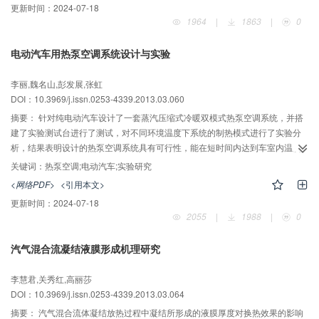
更新时间：
2024-07-18
1964
|
1863
|
0
电动汽车用热泵空调系统设计与实验
李丽,魏名山,彭发展,张虹
DOI：10.3969/j.issn.0253-4339.2013.03.060
摘要：
针对纯电动汽车设计了一套蒸汽压缩式冷暖双模式热泵空调系统，并搭
建了实验测试台进行了测试，对不同环境温度下系统的制热模式进行了实验分
析，结果表明设计的热泵空调系统具有可行性，能在短时间内达到车室内温度
需求。热泵空调的性能受外界环境的影响较大，环境温度越低，系统压力越
关键词：
热泵空调;电动汽车;实验研究
低，压缩机排气温度越低，单位时间内制热量越少。
<网络PDF>
<引用本文>
更新时间：
2024-07-18
2055
|
1988
|
0
汽气混合流凝结液膜形成机理研究
李慧君,关秀红,高丽莎
DOI：10.3969/j.issn.0253-4339.2013.03.064
摘要：
汽气混合流体凝结放热过程中凝结所形成的液膜厚度对换热效果的影响