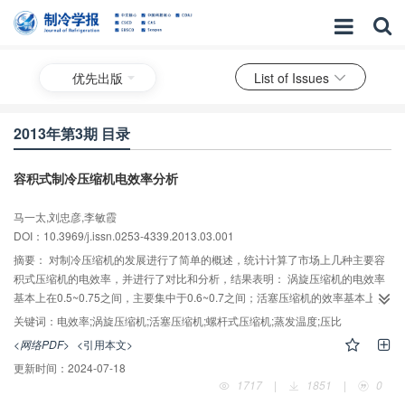
优先出版
List of Issues
2013年第3期 目录
容积式制冷压缩机电效率分析
马一太,刘忠彦,李敏霞
DOI：10.3969/j.issn.0253-4339.2013.03.001
摘要：
对制冷压缩机的发展进行了简单的概述，统计计算了市场上几种主要容
积式压缩机的电效率，并进行了对比和分析，结果表明： 涡旋压缩机的电效率
基本上在0.5~0.75之间，主要集中于0.6~0.7之间；活塞压缩机的效率基本上在
0.4~0.7之间，而主要集中于0.5~0.65之间；螺杆压缩机的电效率基本在
关键词：
电效率;涡旋压缩机;活塞压缩机;螺杆式压缩机;蒸发温度;压比
0.5~0.75之间，主要集中于0.65~0.75之间；压比为2~4时压缩机电效率达到最
<网络PDF>
<引用本文>
大。为制冷压缩机的设计、校核和计算提供基础和依据，为制冷系统的性能改
更新时间：
2024-07-18
进提供方向。
1717
|
1851
|
0