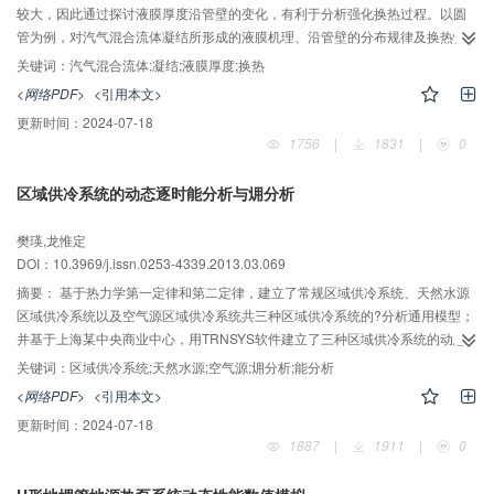
较大，因此通过探讨液膜厚度沿管壁的变化，有利于分析强化换热过程。以圆
管为例，对汽气混合流体凝结所形成的液膜机理、沿管壁的分布规律及换热性
能进行分析，并建立相应的物理及数学模型。通过给定初始条件进行计算，结
关键词：
汽气混合流体;凝结;液膜厚度;换热
果表明：液膜沿管壁向下流动过程中其厚度逐渐增加、换热性能逐渐降低；同
<网络PDF>
<引用本文>
时分析了管壁温度、汽气混合流体速度及管径等主要参数对液膜的形成及换热
更新时间：
2024-07-18
性能的影响，为强化凝结换热过程提供了理论基础。
1756
|
1831
|
0
区域供冷系统的动态逐时能分析与㶲分析
樊瑛,龙惟定
DOI：10.3969/j.issn.0253-4339.2013.03.069
摘要：
基于热力学第一定律和第二定律，建立了常规区域供冷系统、天然水源
区域供冷系统以及空气源区域供冷系统共三种区域供冷系统的?分析通用模型；
并基于上海某中央商业中心，用TRNSYS软件建立了三种区域供冷系统的动态
逐时能分析与?分析模拟模型；分析了三种区域供冷系统的?损失、?效率以及系
关键词：
区域供冷系统;天然水源;空气源;㶲分析;能分析
统能效；提出了宜采用天然水源区域供冷系统的天然水源至冷水机组间的管路
<网络PDF>
<引用本文>
长度限值的确定方法。结果发现，天然水源区域供冷系统的?效最高，其次为空
更新时间：
2024-07-18
气源区域供冷系统，常规区域供冷系统的最小，其值分别为16.52%, 15.05%以
1887
|
1911
|
0
及12.12%；其单位冷量的?损失分别为0.289, 0.323以及0.414。另外，天然水
源区域供冷系统的能效最高，其次为常规区域供冷系统，空气源区域供冷系统