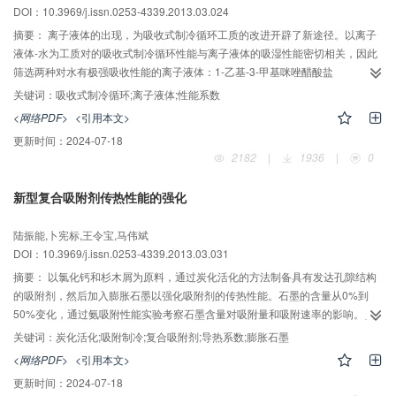
DOI：10.3969/j.issn.0253-4339.2013.03.024
摘要：
离子液体的出现，为吸收式制冷循环工质的改进开辟了新途径。以离子
液体-水为工质对的吸收式制冷循环性能与离子液体的吸湿性能密切相关，因此
筛选两种对水有极强吸收性能的离子液体：1-乙基-3-甲基咪唑醋酸盐
（[EMIm]Ac）、1-己基-3-甲基咪唑氯盐（[HMIm]Cl），对其水溶液吸收式制冷
关键词：
吸收式制冷循环;离子液体;性能系数
循环进行研究。首先对离子液体水溶液热力学特性（蒸汽压、比热、比焓等）
<网络PDF>
<引用本文>
进行了研究，然后分析吸收式制冷循环的性能系数。研究结果表明这两种离子
更新时间：
2024-07-18
液体-水工质对单效吸收循环可工作于较高温度条件下，其性能系数大大优于现
2182
|
1936
|
0
今国内外学者所研究的离子液体，其中[EMIm]Ac水溶液优于[HMIm]Cl水溶液。
与传统工质溴化锂-水比较，[EMIm]Ac-水工质对在发生温度为100℃时具有相当
新型复合吸附剂传热性能的强化
的循环性能系数，且在较高温度条件下优于传统溴化锂-水的性能系数。然而该
离子液体水溶液优势只在较高发生温度时才能体现，要实现技术上的进一步突
陆振能,卜宪标,王令宝,马伟斌
破，应着重筛选低温区蒸汽压特性优良的水溶性离子液体。
DOI：10.3969/j.issn.0253-4339.2013.03.031
摘要：
以氯化钙和杉木屑为原料，通过炭化活化的方法制备具有发达孔隙结构
的吸附剂，然后加入膨胀石墨以强化吸附剂的传热性能。石墨的含量从0%到
50%变化，通过氨吸附性能实验考察石墨含量对吸附量和吸附速率的影响。实
验结果表明，在四个小时内，复合吸附剂对氨气的吸附量随着膨胀石墨含量的
关键词：
炭化活化;吸附制冷;复合吸附剂;导热系数;膨胀石墨
增加而减小，吸附速率随膨胀石墨含量的增加先增加后减小，而导热系数随膨
<网络PDF>
<引用本文>
胀石墨含量的增加单调的增加。对吸附制冷而言，膨胀石墨含量为30%的复合
更新时间：
2024-07-18
吸附剂具有最佳性能，其导热系数达到0.193W/(m?K)，吸附时间为15 min时对