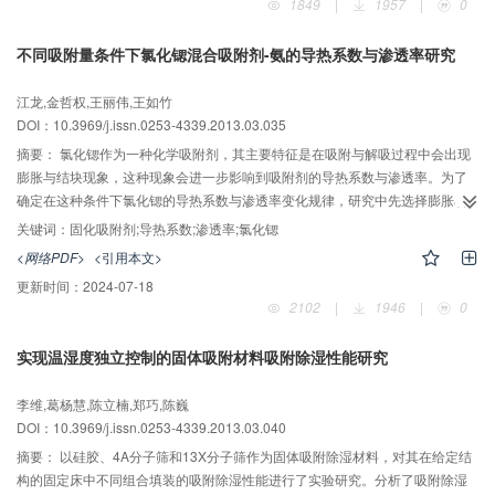
1849
|
1957
|
0
应的吸附量达到0.431 g/g。
不同吸附量条件下氯化锶混合吸附剂-氨的导热系数与渗透率研究
江龙,金哲权,王丽伟,王如竹
DOI：10.3969/j.issn.0253-4339.2013.03.035
摘要：
氯化锶作为一种化学吸附剂，其主要特征是在吸附与解吸过程中会出现
膨胀与结块现象，这种现象会进一步影响到吸附剂的导热系数与渗透率。为了
确定在这种条件下氯化锶的导热系数与渗透率变化规律，研究中先选择膨胀石
墨为基质对氯化锶进行了传热强化。即按照3种不同比例、2种不同固化密度配
关键词：
固化吸附剂;导热系数;渗透率;氯化锶
制了氯化锶/膨胀石墨固化混合吸附剂，然后在不同吸附量的条件下采用稳态法
<网络PDF>
<引用本文>
以及Ergun模型原理对样品进行了导热系数和渗透率测试。测试结果表明，随着
更新时间：
2024-07-18
制冷剂含量的升高，氯化锶化学吸附剂导热系数值增加幅度偏大。当配制比例
2102
|
1946
|
0
为83%，固化密度为450 kg/m3时，其导热系数可从0.88W/(m?K)最高上升至
1.61W/(m?K)，同时氯化锶混合吸附剂渗透率随着制冷剂含量的升高而有所下
实现温湿度独立控制的固体吸附材料吸附除湿性能研究
降。
李维,葛杨慧,陈立楠,郑巧,陈巍
DOI：10.3969/j.issn.0253-4339.2013.03.040
摘要：
以硅胶、4A分子筛和13X分子筛作为固体吸附除湿材料，对其在给定结
构的固定床中不同组合填装的吸附除湿性能进行了实验研究。分析了吸附除湿