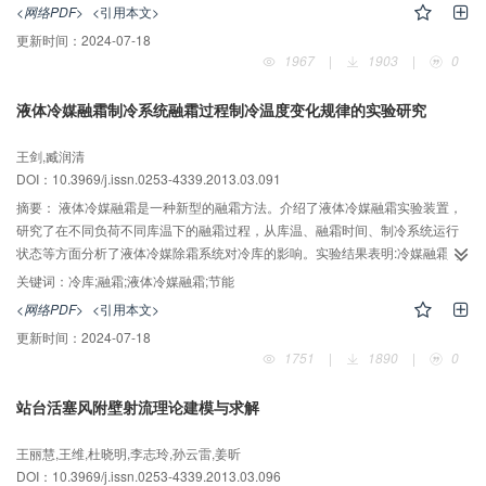
流和管片式冷凝器相当。平行流冷凝器的空气侧换热性能明显优于管片式冷凝
<网络PDF>
<引用本文>
器。实验所用单、双排平行流冷凝器仅为管片式冷凝器换热体积的四分之一和
更新时间：
2024-07-18
二分之一，将平行流冷凝器应用于冷柜系统中将有利于解决冷柜冷凝器在恶劣
1967
|
1903
|
0
环境下运行换热量不足的问题和降低成本费用。
液体冷媒融霜制冷系统融霜过程制冷温度变化规律的实验研究
王剑,臧润清
DOI：10.3969/j.issn.0253-4339.2013.03.091
摘要：
液体冷媒融霜是一种新型的融霜方法。介绍了液体冷媒融霜实验装置，
研究了在不同负荷不同库温下的融霜过程，从库温、融霜时间、制冷系统运行
状态等方面分析了液体冷媒除霜系统对冷库的影响。实验结果表明:冷媒融霜可
通过高压液体制冷剂与冰霜的热交换过程得到过冷来回收冰霜冷量。在被融霜
关键词：
冷库;融霜;液体冷媒融霜;节能
蒸发器停止融霜后切换的瞬间，库温有较大幅度的上升。无负荷实验库温高
<网络PDF>
<引用本文>
于-5℃时，融霜过程库温依旧降低，说明液体冷媒方案可以用于制冷过程不能
更新时间：
2024-07-18
停止的速冻装置上。
1751
|
1890
|
0
站台活塞风附壁射流理论建模与求解
王丽慧,王维,杜晓明,李志玲,孙云雷,姜昕
DOI：10.3969/j.issn.0253-4339.2013.03.096