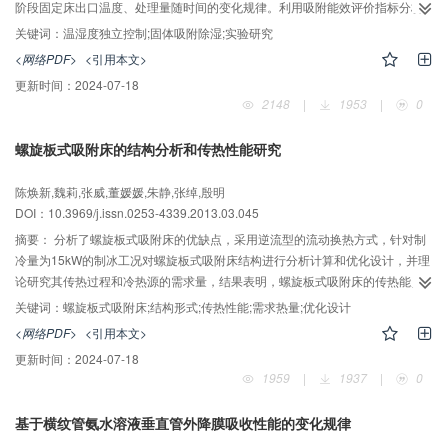
阶段固定床出口温度、处理量随时间的变化规律。利用吸附能效评价指标分析
了不同组合填装方式的固体吸附材料在吸附过程的节能效果。结果表明，在该
关键词：
温湿度独立控制;固体吸附除湿;实验研究
实验进口参数条件下，硅胶+13X分子筛固体吸附除湿材料的组合填装方式更适
<网络PDF>
<引用本文>
用于固定床固体吸附除湿。
更新时间：
2024-07-18
2148
|
1953
|
0
螺旋板式吸附床的结构分析和传热性能研究
陈焕新,魏莉,张威,董媛媛,朱静,张绰,殷明
DOI：10.3969/j.issn.0253-4339.2013.03.045
摘要：
分析了螺旋板式吸附床的优缺点，采用逆流型的流动换热方式，针对制
冷量为15kW的制冰工况对螺旋板式吸附床结构进行分析计算和优化设计，并理
论研究其传热过程和冷热源的需求量，结果表明，螺旋板式吸附床的传热能力
较其它吸附床结构形式有很大提高、体积较小，若能有效解决加工困难和传质
关键词：
螺旋板式吸附床;结构形式;传热性能;需求热量;优化设计
通道的设置，则可以得到广泛应用，推动吸附制冷技术的产品化和商业化。
<网络PDF>
<引用本文>
更新时间：
2024-07-18
1959
|
1937
|
0
基于横纹管氨水溶液垂直管外降膜吸收性能的变化规律