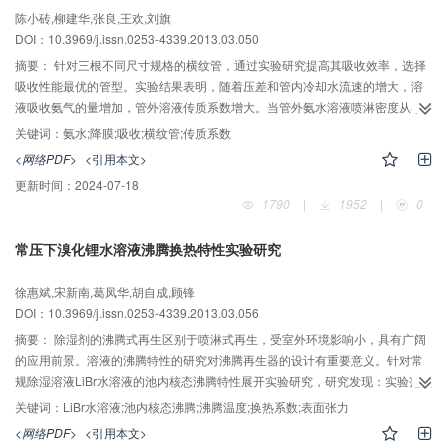
陈小砖,柳建华,张良,王欢,刘旗
DOI：10.3969/j.issn.0253-4339.2013.03.050
摘要：
针对三根不同尺寸规格的横纹管，通过实验研究提高其吸收效率，选择
吸收性能最优的管型。实验结果表明，随着压差和管内冷却水流速的增大，溶
液吸收氨气的量增加，管外溶液传质系数增大。当管外氨水溶液喷淋密度从小
变大时，光滑管和横纹管的传质系数均先增加后减小，过程中出现了最大值。
关键词：
氨水;降膜;吸收;横纹管;传质系数
该系列实验的结果表明横纹管比相同工况的光滑管有更高的强化传热和传质能
<网络PDF>
<引用本文>
力，当溶液喷淋密度为479.6kg/(m?h)时，横纹管比光滑管的传质系数增大了
更新时间：
2024-07-18
97.8%。三组实验中均发现一个共同的规律，横纹管的传质系数随凹槽尺寸变
1790
|
1952
|
0
化而改变，2号横纹管表现出更强的吸收氨气能力。该管凹槽宽度与横纹管外径
的比值为0.0814。通过对凹槽内溶液流动模型分析，比较了溶液通过凹槽时掺
常压下溴化锂水溶液沸腾换热特性实验研究
混和涡流的流动形态，得出了不同尺寸规格横纹管吸收性能差异的一个原因。
徐惠斌,宋新南,葛凤华,胡自成,顾锋
DOI：10.3969/j.issn.0253-4339.2013.03.056
摘要：
除湿剂的沸腾式再生区别于喷淋式再生，受室外环境影响小，具有广阔
的应用前景。溶液的沸腾特性的研究对沸腾再生器的设计有重要意义。针对常
规除湿溶液LiBr水溶液的池内核态沸腾特性展开实验研究，研究发现：实验范围
内，LiBr溶液的沸腾换热系数远低于纯水，并随浓度的增加而降低；溶液稳定沸
关键词：
LiBr水溶液;池内核态沸腾;沸腾温度;换热系数;表面张力
腾再生对热源温度的要求并不高，LiBr溶液的沸腾温度，随着浓度的增加而升
<网络PDF>
<引用本文>
高；溶液沸腾换热机理较单一组分液体沸腾更为复杂，有待进一步深入研究。