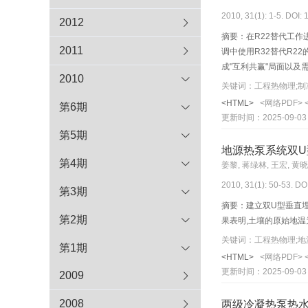
2010, 31(1): 1-5. DOI:
2012
摘要：在R22替代工作
2011
调中使用R32替代R2
成"互利共赢"局面以及
2010
排、节能、安全、市场
关键词：工程热物理;制冷剂
<HTML>
<网络PDF>
第6期
更新时间：2025-09-03
第5期
地源热泵系统双
第4期
姜黎, 蒋绿林, 王宏, 黄
2010, 31(1): 50-53. DO
第3期
摘要：建立双U型垂直
第2期
果表明,土壤的原始地温为
关键词：工程热物理;地
第1期
<HTML>
<网络PDF>
更新时间：2025-09-03
2009
2008
两级冷凝热泵热