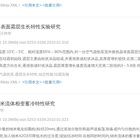
<Meta-XML>
<引用本文>
<批量引用>
器表面霜层生长特性实验研究
 汪伟华
I: 10.3969/j.issn.0253-4339.2010.01.018
度-15℃～5℃、相对湿度65%～90%范围内,对一台空气源热泵室外换热器表面霜
在结霜初始段,霜层主要由粒状冰晶组成,并逐渐形成柱状冰晶,其厚度增长较快;在第二
高度方向生长,逐渐形成针状冰晶,霜层厚度增长速度迅速增大至第二阶段的3～5.8倍
霜层厚度快速增长及空气流动阻力增加导致风机流量下降三个因素之间形成的恶性循
气源热泵;霜层生长特性;动态性能;结霜实验
<Meta-XML>
<引用本文>
<批量引用>
2O纳米流体相变蓄冷特性研究
李华
I: 10.3969/j.issn.0253-4339.2010.01.023
的纳米氧化铝颗粒(粒径20nm),通过添加分散剂和超声波振荡,制备成均匀分散的Al_2O
明,加入纳米A2O3可降低水的过冷度,缩短结冰时间:在相同的时间内,纳米流体的蓄冷