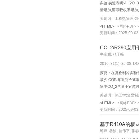
实验.实验表明:Al_
量增加,溶液吸收率增加
考.
关键词：工程热物理;强
<HTML>
<网络PDF>
更新时间：2025-09-03
CO_2/R290
牛宝联, 张于峰
2010, 31(1): 35-38. DO
摘要：在复叠制冷实验台
减少,COP增加,制冷速
物中CO_2含量不宜超过
关键词：热工学;复叠制
<HTML>
<网络PDF>
更新时间：2025-09-03
基于R410A的
邱峰, 谷波, 曾伟平, 张