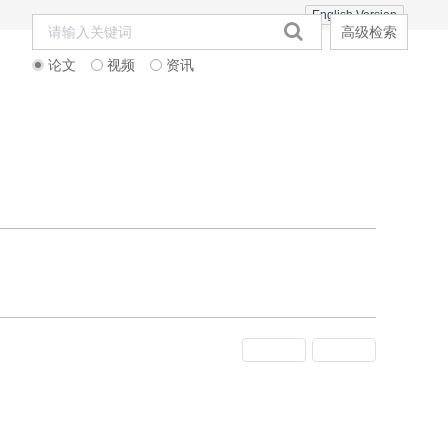
English Version
高级检索
论文
视频
资讯
期刊订阅
邮寄信息
联系合作
上一期
下一期