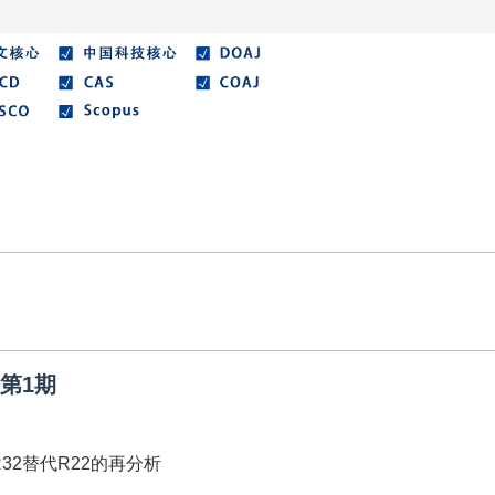
在线期刊
优秀论文
作者指南
期刊协议
卷第1期
32替代R22的再分析