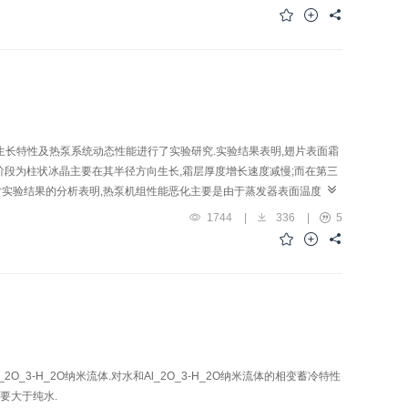
层生长特性及热泵系统动态性能进行了实验研究.实验结果表明,翅片表面霜
阶段为柱状冰晶主要在其半径方向生长,霜层厚度增长速度减慢;而在第三
.对实验结果的分析表明,热泵机组性能恶化主要是由于蒸发器表面温度下
环所致
1744
|
336
|
5
_3-H_2O纳米流体.对水和Al_2O_3-H_2O纳米流体的相变蓄冷特性
量要大于纯水.