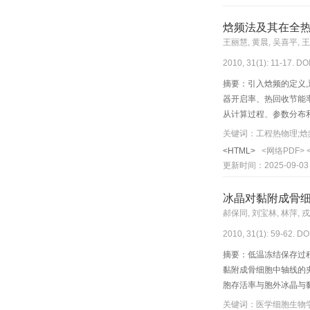
焓频法及其在全
王丽慧, 黄晨, 吴喜平, 
2010, 31(1): 11-17. DO
摘要：引入焓频的定义
器开启率、热回收节能率
从计算过程、参数分布
湿频法替代焓频法,两者
<HTML>
<网络PDF>
更新时间：2025-09-03
冰晶对黏附成骨
郝保同, 刘宝林, 林萍, 
2010, 31(1): 59-62. DO
摘要：低温冻结保存过程
黏附成骨细胞中轴线的夹角在
胞存活率与胞外冰晶与
关键词：医学细胞生物学