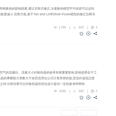
响两相换热的影响因素.通过关联式修正,冷凝换热模型平均误差可以达到
减小.压降方面,基于Yan and Lin和Shah-Focke模型的修正压降关
1789
|
405
|
4
侧空气的流量比、流量大小对换热器的效率有着重要影响.影响趋势在干工
热器的摩擦阻力系数大于按层流理论公式计算所得的值,层流向湍流过渡
3倍之间.分析结果可以对换热器的优化设计提供一定的参考和帮助.
1690
|
395
|
3
上一期
下一期