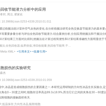
热回收节能潜力分析中的应用
王孝邦, 周洁, 瞿家欢
I: 10.3969/j.issn.0253-4339.2010.01.011
,通过焓频法统计室外空气全热的变化.在分析焓频法研究全热交换器节能潜力的基本要
等重要参量分析与评估全热回收节能潜力.结合案例分析,分别应用焓频法和干频法分析
和计算结果三方面对比得到,焓频法在计算过程简便性和计算结果准确性方面明显优于干
节能潜力计算结果偏差较小,在3%以内.指出焓频法具有较好的应用前景和理论价值.
关键词：工程热物理;焓频法;全热回收器;临界焓值;净回收能量;热回收节能率;干频法
<Meta-XML>
<引用本文>
<批量引用>
细胞损伤的实验研究
戎森杰
I: 10.3969/j.issn.0253-4339.2010.01.059
中,冰晶是造成细胞损伤的主要因素之一.本研究运用研制的方向性冰晶生长实验台,定
0～30度之间时,细胞存活率高达89.3±18.9%,而当它们之间的夹角在30～60度以及60～
黏附细胞的接触面积有关.
;低温保存;方向性冰晶;黏附细胞