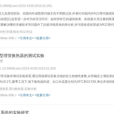
 10.3969/j.issn.0253-4339.2010.01.001
进入实质性阶段、但国内外成熟替代物又尚不明朗之际,作者针对国内外R22替代物现状以
2的设想[1],这里进一步对为何关注R32、如何评价它的减排效果、机组最大充注量
需要解决哪些关键技术等问题作了比较详细具体的再分析,并与现有或有望成为R22替代物R
和替代物转轨等诸方面要求的、很有前景的替代R22的长期制冷剂.
;空调;制冷;R22;R32
<Meta-XML>
<引用本文>
<批量引用>
U型埋管换热器的测试实验
晓蕾
I: 10.3969/j.issn.0253-4339.2010.01.050
埋管试验井测试实验装置,通过现场测试采集当地的岩土热物性参数,从而确定土壤的原
19.2℃;夏季工况下,地下换热器的进、出口水温度分别为35"C和31℃时,单位井深的散热
源热泵;双U换热器;实验分析
<Meta-XML>
<引用本文>
<批量引用>
水系统的实验研究