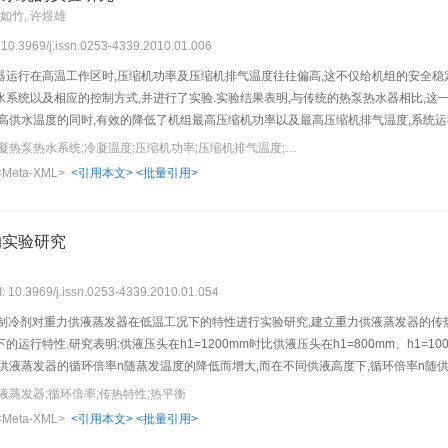
王如竹, 许煜雄
: 10.3969/j.issn.0253-4339.2010.01.006
运行在高温工作区时,压缩机功率及压缩机排气温度往往偏高,这不仅给机组的安全稳定
系统以及相应的控制方式,并进行了实验.实验结果表明,与传统的热泵热水器相比,这
提高供水温度的同时,有效的降低了机组最高压缩机功率以及最高压缩机排气温度,系统
关键词：热工学;两级冷凝热泵热水系统;冷凝温度;压缩机功率;压缩机排气温度;能效比
<Meta-XML>
<引用本文>
<批量引用>
的实验研究
I: 10.3969/j.issn.0253-4339.2010.01.054
为制冷剂对重力供液蒸发器在低温工况下的特性进行实验研究,建立重力供液蒸发器的传
运行特性.研究表明:供液压头在h1=1200mm时比供液压头在h1=800mm、h1=
供液蒸发器的循环倍率n随蒸发温度的降低而增大,而在不同供液高度下,循环倍率n随供液
mm时的制冷量,其最大增幅为16.9%;而h_1=1200
液蒸发器;循环倍率;传热特性;热平衡
<Meta-XML>
<引用本文>
<批量引用>