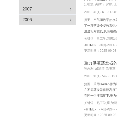
江明旒, 吴静怡, 孙鹏, 
2007
2010, 31(1): 6-10. DOI
2006
摘要：空气源热泵热水器
了一种两级冷凝热泵热水
温度相对较低,从而在
<HTML>
<网络PDF>
更新时间：2025-09-03
重力供液蒸发器
孙志利, 臧润清, 马玉草
2010, 31(1): 54-58. DO
摘要：采用R404A作
在不同蒸发器供液高度下的
在同一供液高度下,重力
冷量明显高于h_1=800
关键词：热工学;重力供
<HTML>
<网络PDF>
更新时间：2025-09-03