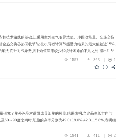
点和技术路线的基础上,采用室外空气临界焓值、净回收能量、全热交换
全热交换器热回收节能潜力,两者计算节能潜力结果的最大偏差近15%,
频法.而针对气象数据中焓值应用较少和统计困难的不足之处,指出可用
1557
|
363
|
1
量研究了胞外冰晶对黏附成骨细胞的损伤.结果表明,当冰晶生长方向与
90度之间时,细胞的存率分别为49.0±19.0%,42.8±15.8%,表明细
1841
|
411
|
2