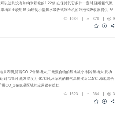
大可以达到没有加纳米颗粒的1.22倍;在保持其它条件一定时,随着氨气流
收率增加比较明显.为研制小型氨水吸收式制冷机的鼓泡式吸收器提供参
1634
|
378
|
9
果表明,随着CO_2含量增大,二元混合物的压比减小,制冷量增大,耗功
到71%时,蒸发温度为-61℃时,压缩机的排气温度接近115℃.因此,混合
对扩展CO_2在低温区域的应用很有益处.
1623
|
364
|
3