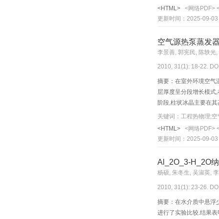
<HTML>
<网络PDF>
更新时间：2025-09-03
空气源热泵蒸发
李景善, 郭宪民, 陈轶光,
2010, 31(1): 18-22. DO
摘要：在室外环境空气温
层厚度呈分段增长模式,
阶段,柱状冰晶主要在其
降、霜晶形态变化引起
关键词：工程热物理;空
<HTML>
<网络PDF>
更新时间：2025-09-03
Al_2O_3-H_
杨硕, 朱冬生, 吴淑英, 
2010, 31(1): 23-26. DO
摘要：在水介质中悬浮少量
进行了实验比较.结果表