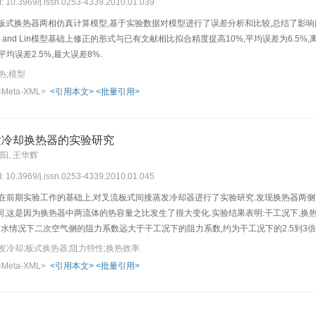
I: 10.3969/j.issn.0253-4339.2010.01.039
的板式换热器两相仿真计算模型,基于实验数据对模型进行了误差分析和比较,总结了影
 and Lin模型基础上修正的形式与已有文献相比拟合精度提高10%,平均误差为6.5%,离散度
均误差2.5%,最大误差8%.
热;模型
<Meta-XML>
<引用本文>
<批量引用>
发冷却换热器的实验研究
曾阳, 王华辉
I: 10.3969/j.issn.0253-4339.2010.01.045
,在前期实验工作的基础上,对叉流板式间接蒸发冷却器进行了实验研究.发现换热器两
,这是因为换热器中两流体的热容量之比发生了很大变化.实验结果表明:干工况下,换
;喷水情况下二次空气侧的阻力系数远大于干工况下的阻力系数,约为干工况下的2.5到
发冷却;板式换热器;阻力特性;换热效率
<Meta-XML>
<引用本文>
<批量引用>