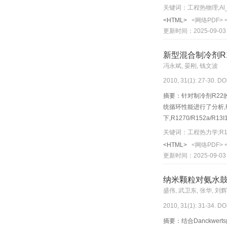
关键词：工程热物理;Al_
<HTML>
<网络PDF>
更新时间：2025-09-03
新型混合制冷剂R12
冯永斌, 晏刚, 钱文波
2010, 31(1): 27-30. DO
摘要：针对制冷剂R22的替
统循环性能进行了分析,研
下,R1270/R152a
关键词：工程热力学;R127
<HTML>
<网络PDF>
更新时间：2025-09-03
纳米颗粒对氨水
盛伟, 武卫东, 张华, 刘辉
2010, 31(1): 31-34. DO
摘要：结合Danckw