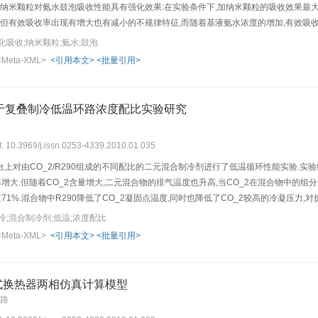
2O_3纳米颗粒对氨水鼓泡吸收性能具有强化效果:在实验条件下,加纳米颗粒的吸收效果最
,但有效吸收率出现有增大也有减小的不规律特征,而随着基液氨水浓度的增加,有效吸
化吸收;纳米颗粒;氨水;鼓泡
<Meta-XML>
<引用本文>
<批量引用>
应用于复叠制冷低温环路浓度配比实验研究
I: 10.3969/j.issn.0253-4339.2010.01.035
上对由CO_2/R290组成的不同配比的二元混合制冷剂进行了低温循环性能实验.实验结
率增大.但随着CO_2含量增大,二元混合物的排气温度也升高,当CO_2在混合物中的组分达
71%.混合物中R290降低了CO_2凝固点温度,同时也降低了CO_2较高的冷凝压力,
冷;混合制冷剂;低温;浓度配比
<Meta-XML>
<引用本文>
<批量引用>
板式换热器两相仿真计算模型
春路