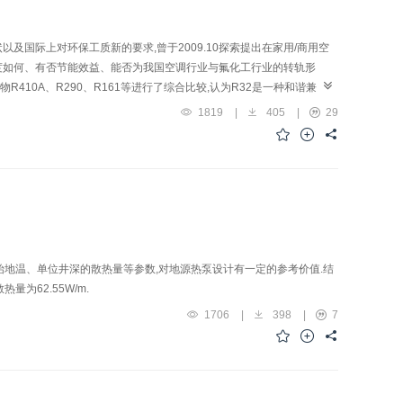
及国际上对环保工质新的要求,曾于2009.10探索提出在家用/商用空
的限度如何、有否节能效益、能否为我国空调行业与氟化工行业的转轨形
410A、R290、R161等进行了综合比较,认为R32是一种和谐兼顾减
1819
|
405
|
29
始地温、单位井深的散热量等参数,对地源热泵设计有一定的参考价值.结
量为62.55W/m.
1706
|
398
|
7