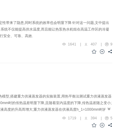
性带来了隐患,同时系统的效率也会明显下降.针对这一问题,文中提出
一系统不仅能提高供水温度,而且能让热泵热水机组在高温工作区的冷凝
运行安全、可靠、高效.
1641
|
407
|
9
热模型,搭建重力供液蒸发器的实验装置,用热平衡法测试重力供液蒸发器
1000mm时的传热温差明显下降,且随着室内温度的下降,传热温差随之变小;
高度的升高而增大;重力供液蒸发器在供液高度h_1=1000mm时的制
1719
|
394
|
5