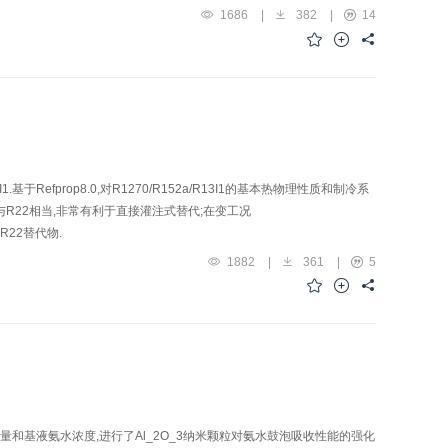
1686
|
382
|
14
efprop8.0,对R1270/R152a/R13I1的基本热物理性质和制冷系
均与R22相当,非常有利于直接灌注式替代;在变工况
的R22替代物.
1882
|
361
|
5
流量和基液氨水浓度,进行了Al_2O_3纳米颗粒对氨水鼓泡吸收性能的强化