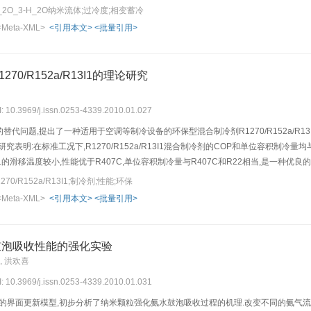
2O_3-H_2O纳米流体;过冷度;相变蓄冷
<Meta-XML>
<引用本文>
<批量引用>
70/R152a/R13I1的理论研究
I: 10.3969/j.issn.0253-4339.2010.01.027
代问题,提出了一种适用于空调等制冷设备的环保型混合制冷剂R1270/R152a/R13I1.基于R
究表明:在标准工况下,R1270/R152a/R13I1混合制冷剂的COP和单位容积制冷量
/R13I1的滑移温度较小,性能优于R407C,单位容积制冷量与R407C和R22相当,是一种优良
0/R152a/R13I1;制冷剂;性能;环保
<Meta-XML>
<引用本文>
<批量引用>
鼓泡吸收性能的强化实验
, 洪欢喜
I: 10.3969/j.issn.0253-4339.2010.01.031
erts的界面更新模型,初步分析了纳米颗粒强化氨水鼓泡吸收过程的机理.改变不同的氨气