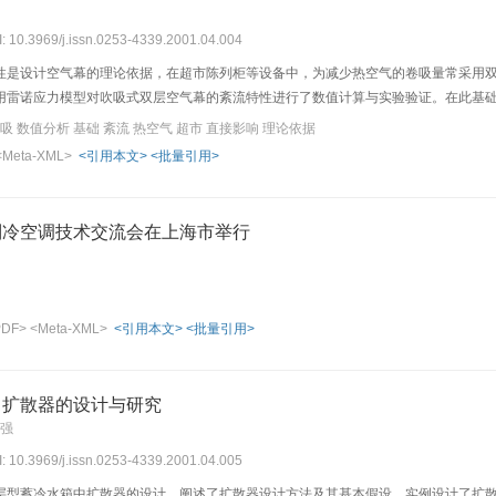
I: 10.3969/j.issn.0253-4339.2001.04.004
性是设计空气幕的理论依据，在超市陈列柜等设备中，为减少热空气的卷吸量常采用
用雷诺应力模型对吹吸式双层空气幕的紊流特性进行了数值计算与实验验证。在此基
吸 数值分析 基础 紊流 热空气 超市 直接影响 理论依据
<Meta-XML>
<引用本文>
<批量引用>
制冷空调技术交流会在上海市举行
PDF>
<Meta-XML>
<引用本文>
<批量引用>
中扩散器的设计与研究
朱强
I: 10.3969/j.issn.0253-4339.2001.04.005
层型蓄冷水箱中扩散器的设计，阐述了扩散器设计方法及其基本假设。实例设计了扩