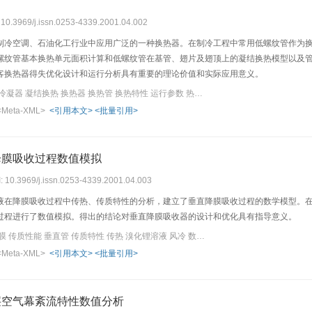
: 10.3969/j.issn.0253-4339.2001.04.002
制冷空调、石油化工行业中应用广泛的一种换热器。在制冷工程中常用低螺纹管作为
螺纹管基本换热单元面积计算和低螺纹管在基管、翅片及翅顶上的凝结换热模型以及
客换热器得失优化设计和运行分析具有重要的理论价值和实际应用意义。
关键词：螺纹管 管壳式冷凝器 凝结换热 换热器 换热管 换热特性 运行参数 热模型 石油化工行业 结构参数
<Meta-XML>
<引用本文>
<批量引用>
降膜吸收过程数值模拟
I: 10.3969/j.issn.0253-4339.2001.04.003
液在降膜吸收过程中传热、传质特性的分析，建立了垂直降膜吸收过程的数学模型。
过程进行了数值模拟。得出的结论对垂直降膜吸收器的设计和优化具有指导意义。
关键词：降膜吸收器 降膜 传质性能 垂直管 传质特性 传热 溴化锂溶液 风冷 数值模拟 对流
<Meta-XML>
<引用本文>
<批量引用>
层空气幕紊流特性数值分析