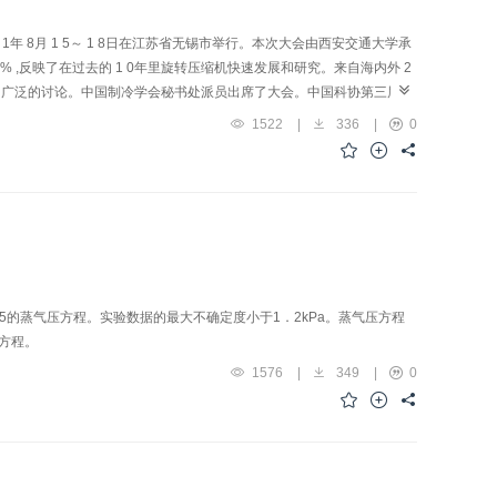
 1年 8月 1 5～ 1 8日在江苏省无锡市举行。本次大会由西安交通大学承
% ,反映了在过去的 1 0年里旋转压缩机快速发展和研究。来自海内外 2
行了广泛的讨论。中国制冷学会秘书处派员出席了大会。中国科协第三届学
1522
|
336
|
0
125的蒸气压方程。实验数据的最大不确定度小于1．2kPa。蒸气压方程
热方程。
1576
|
349
|
0