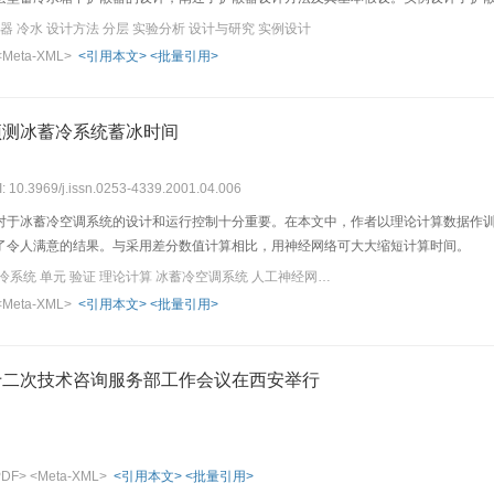
器 冷水 设计方法 分层 实验分析 设计与研究 实例设计
<Meta-XML>
<引用本文>
<批量引用>
预测冰蓄冷系统蓄冰时间
I: 10.3969/j.issn.0253-4339.2001.04.006
对于冰蓄冷空调系统的设计和运行控制十分重要。在本文中，作者以理论计算数据作训
了令人满意的结果。与采用差分数值计算相比，用神经网络可大大缩短计算时间。
关键词：蓄冰时间 冰蓄冷系统 单元 验证 理论计算 冰蓄冷空调系统 人工神经网络 运行控制 差分
<Meta-XML>
<引用本文>
<批量引用>
十二次技术咨询服务部工作会议在西安举行
PDF>
<Meta-XML>
<引用本文>
<批量引用>