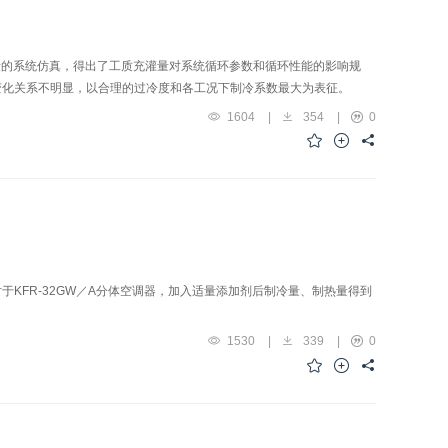
量的系统仿真，得出了工质充灌量对系统循环参数和循环性能的影响规
变化关系不明显，以合理的过冷度和各工况下制冷系数最大为表征。
1604
|
354
|
0
KFR-32GW／A分体空调器，加入适量添加剂后制冷量、制热量得到
1530
|
339
|
0