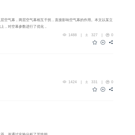
双层空气幕，两层空气幕相互干扰，直接影响空气幕的作用。本文以某立
础上，对空幕参数进行了优化，
1488
|
327
|
0
1424
|
331
|
0
散器，并通过实验分析了其性能。