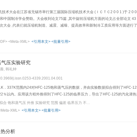
术大会在江苏省无锡市举行第三届国际压缩机技术大会 (ＩＣＴＣ2 0 0 1 )于 2 0 0
和中国制冷学会赞助。大会收到论文75篇 ,其中旋转压缩机方面的论文占全部论文 43 
加本次大会 ,代表们就压缩机制造、减震、减噪、提高效率和新制冷工质应用等方面进
国…
PDF>
<Meta-XML>
<引用本文>
<批量引用>
和蒸气压实验研究
明善, 韩礼钟
 10.3969/j.issn.0253-4339.2001.04.001
K．337K范围内24对HFC-125饱和蒸气压的数据，并由实验数据拟合得到了HFC-
22％以内。应用该方程外推得到了HFC-125的临界压力，导出了HFC-125的汽化潜
关键词：HFC 实验数据拟合 饱和蒸气压 外推 实验研究 范围 偏差 临界压力 不确定度
<Meta-XML>
<引用本文>
<批量引用>
换热分析