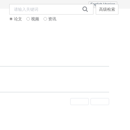
English Version
高级检索
论文
视频
资讯
期刊订阅
邮寄信息
联系合作
上一期
下一期