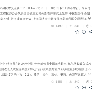
于 2 0 0 1年 7月 3 1日 - 8月 2日在上海市举行。来自海
空调工程技师公会代表团团长王文博分别在开幕式上致辞 ;中国制冷学会副
四维 ,常务理事彦启森 ,上海同济大学教授范存养等我国空调界知名人
1490
|
331
|
0
中 ,特别是在制冷行业里 ,十年前曾是中国首先推出“氦气回收吸入式检
素回收吸入式检漏系统 (专利产品 )该系统与氦气回收检漏系统相似 ,所不
 2克 /年 (Ｒ - 2 2 )。美的、海尔、海信、银燕、吉荣等数家大厂
1456
|
342
|
0