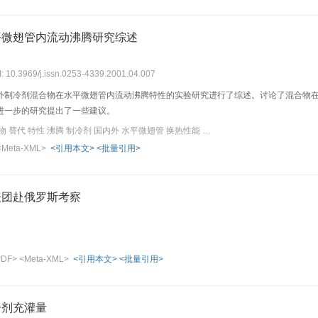
平微翅管内流动沸腾研究综述
I: 10.3969/j.issn.0253-4339.2001.04.007
外制冷剂混合物在水平微翅管内流动沸腾特性的实验研究进行了综述。讨论了混合物
进一步的研究提出了一些建议。
关键词：管内流动 混合物 替代 特性 沸腾 制冷剂 国内外 水平微翅管 换热性能 润滑油
<Meta-XML>
<引用本文>
<批量引用>
表团赴俄罗斯考察
PDF>
<Meta-XML>
<引用本文>
<批量引用>
冷剂充灌量