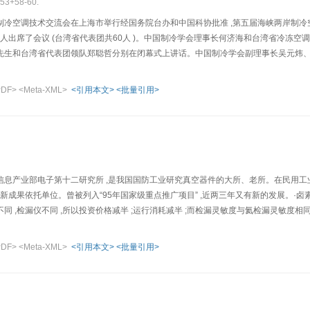
-53+58-60.
空调技术交流会在上海市举行经国务院台办和中国科协批准 ,第五届海峡两岸制冷空调技术交流会
3 7人出席了会议 (台湾省代表团共60人 )。中国制冷学会理事长何济海和台湾省冷冻
先生和台湾省代表团领队郑聪哲分别在闭幕式上讲话。中国制冷学会副理事长吴元炜、郎
市制…
PDF>
<Meta-XML>
<引用本文>
<批量引用>
息产业部电子第十二研究所 ,是我国国防工业研究真空器件的大所、老所。在民用工业
”的新成果依托单位。曾被列入“95年国家级重点推广项目” ,近两三年又有新的发展。·卤
 ,检漏仪不同 ,所以投资价格减半 ;运行消耗减半 ;而检漏灵敏度与氦检漏灵敏度相同 ,都是
PDF>
<Meta-XML>
<引用本文>
<批量引用>