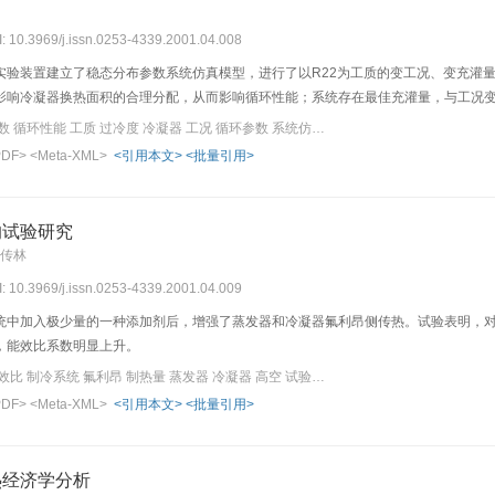
I: 10.3969/j.issn.0253-4339.2001.04.008
实验装置建立了稳态分布参数系统仿真模型，进行了以R22为工质的变工况、变充灌
影响冷凝器换热面积的合理分配，从而影响循环性能；系统存在最佳充灌量，与工况
关键词：制冷剂 制冷系数 循环性能 工质 过冷度 冷凝器 工况 循环参数 系统仿真 空调
PDF>
<Meta-XML>
<引用本文>
<批量引用>
的试验研究
王传林
I: 10.3969/j.issn.0253-4339.2001.04.009
统中加入极少量的一种添加剂后，增强了蒸发器和冷凝器氟利昂侧传热。试验表明，对于
，能效比系数明显上升。
关键词：分体空调器 能效比 制冷系统 氟利昂 制热量 蒸发器 冷凝器 高空 试验研究 制冷量
PDF>
<Meta-XML>
<引用本文>
<批量引用>
热经济学分析