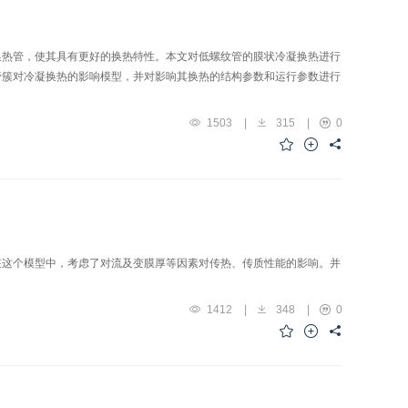
换热管，使其具有更好的换热特性。本文对低螺纹管的膜状冷凝换热进行
管簇对冷凝换热的影响模型，并对影响其换热的结构参数和运行参数进行
1503
|
315
|
0
在这个模型中，考虑了对流及变膜厚等因素对传热、传质性能的影响。并
1412
|
348
|
0