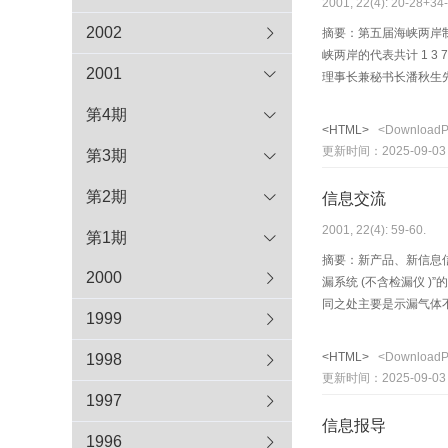
2001, 22(4): 20-28+34
2002
摘要：第五届海峡两岸制冷
峡两岸的代表共计 1 
2001
理事长兼秘书长潘秋生
士也出席了大会。上海
第4期
<HTML>
<Download
更新时间：2025-09-03
第3期
第2期
信息交流
2001, 22(4): 59-60.
第1期
摘要：新产品、新信息信
2000
漏系统 (不含检漏仪 )
同之处主要是示漏气体不同
1999
多次订货 ,…
<HTML>
<Download
1998
更新时间：2025-09-03
1997
信息报导
1996