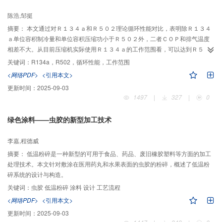
陈浩,邹挺
摘要：
本文通过对Ｒ１３４ａ和Ｒ５０２理论循环性能对比，表明除Ｒ１３４
ａ单位容积制冷量和单位容积压缩功小于Ｒ５０２外，二者ＣＯＰ和排气温度
相差不大。从目前压缩机实际使用Ｒ１３４ａ的工作范围看，可以达到Ｒ５０
２的工作温度范围，为冷藏车中采用Ｒ１３４ａ替代Ｒ５０２进行有益探索。
关键词：
R134a，R502，循环性能，工作范围
<网络PDF>
<引用本文>
更新时间：
2025-09-03
1497
|
327
|
0
绿色涂料——虫胶的新型加工技术
李嘉,程德威
摘要：
低温粉碎是一种新型的可用于食品、药品、废旧橡胶塑料等方面的加工
处理技术。本文针对敷涂在医用药丸和水果表面的虫胶的粉碎，概述了低温粉
碎系统的设计与构造。
关键词：
虫胶 低温粉碎 涂料 设计 工艺流程
<网络PDF>
<引用本文>
更新时间：
2025-09-03