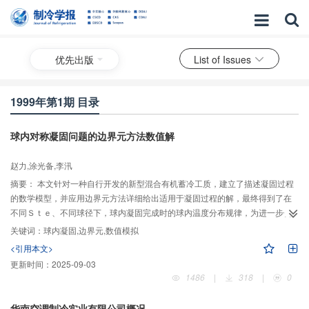
优先出版
List of Issues
1999年第1期 目录
球内对称凝固问题的边界元方法数值解
赵力,涂光备,李汛
摘要：
本文针对一种自行开发的新型混合有机蓄冷工质，建立了描述凝固过程
的数学模型，并应用边界元方法详细给出适用于凝固过程的解，最终得到了在
不同Ｓｔｅ、不同球径下，球内凝固完成时的球内温度分布规律，为进一步优
化蓄冷系统奠定了理论基础
关键词：
球内凝固,边界元,数值模拟
<引用本文>
更新时间：
2025-09-03
1486
|
318
|
0
华南空调制冷实业有限公司概况