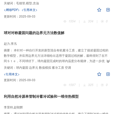
关键词：
毛细管,模型,含油
<网络PDF>
<引用本文>
更新时间：
2025-09-03
1554
|
334
|
0
球对对称凝固问题的边界元方法数值解
赵力,李汛
摘要：
本针对一种自行开发的新型混合有机蓄冷工质，建立了描述凝固过程的
数学模型，并应用边界元方法详细给出适用于凝固过程的解，最终得到了在不
同Ｓｔｅ，不同球径下，球内凝固完成时的球内温度分布规律，为进一步优化
蓄冷系统奠定了理论基础。
关键词：
球内凝固 边界元 数值模拟 蓄冷工质 空调
<引用本文>
更新时间：
2025-09-03
1597
|
325
|
0
利用自然冷源单管制冷蓄冷试验和一维传热模型
李里特,赵朝辉
摘要：
通过对利用自然冷源单管制冰过程的传热分析，建立了管制冰的一维传