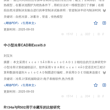
热模型，在蓄冰池围护为绝热条件下，用积分法对一维模型进行了求解；在模
拟自然冷源制冰实验台进行的单管制冰试验表明：管道制冰半径与制冰时间呈
幂函数关系，一维传热模型解析解的计算结果是可靠的。
关键词：
自然冷源，冰蓄冷，管道，传热模型
<网络PDF>
<引用本文>
更新时间：
2025-09-03
1510
|
322
|
0
中小型冷库CAD和Excel5.0
刘宝兴
摘要：
本文采用Ｅｘｃｅｌ５０和ＡｕｔｏＣＡＤ１２相结合的方法来研究中
小型冷库计算机辅助设计。软件采用ＶＢＡ和Ｅｘｃｅｌ４０宏语言对工程计
算和数据传递到ＡｕｔｏＣＡＤ制图进行编程，并采用ＤＤＥ功能来连接Ｅｘ
ｃｅｌ和ＡｕｔｏＣＡＤ。软件包括了中小型冷库设计的整套设计方法，步
关键词：
冷库,计算机辅助设计,电子表格软件,热力性质
骤，计算公式及说明，和庞大的数据库，并能参数化设计生成全套平面图，系
<网络PDF>
<引用本文>
统图和设备安装图。本文还提出了采用Ｅｘｃｅｌ编程计算制冷剂热力性质的
更新时间：
2025-09-03
方法。
1514
|
334
|
0
R134a与R502用于冷藏车的比较研究