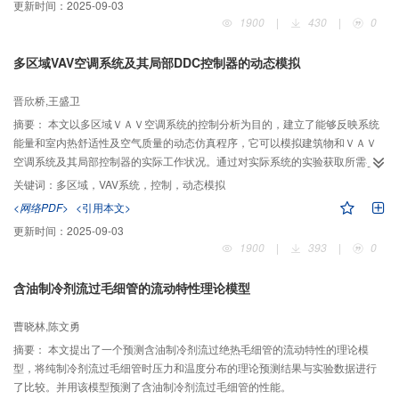
更新时间：
2025-09-03
1900
|
430
|
0
多区域VAV空调系统及其局部DDC控制器的动态模拟
晋欣桥,王盛卫
摘要：
本文以多区域ＶＡＶ空调系统的控制分析为目的，建立了能够反映系统
能量和室内热舒适性及空气质量的动态仿真程序，它可以模拟建筑物和ＶＡＶ
空调系统及其局部控制器的实际工作状况。通过对实际系统的实验获取所需参
数，同时调整局部控制器的参数，保证系统的稳定控制。为实际的上位机或Ｂ
关键词：
多区域，VAV系统，控制，动态模拟
ＭＳ中央控制系统的优化控制方案的设计和应用提供便利的试验条件。
<网络PDF>
<引用本文>
更新时间：
2025-09-03
1900
|
393
|
0
含油制冷剂流过毛细管的流动特性理论模型
曹晓林,陈文勇
摘要：
本文提出了一个预测含油制冷剂流过绝热毛细管的流动特性的理论模
型，将纯制冷剂流过毛细管时压力和温度分布的理论预测结果与实验数据进行
了比较。并用该模型预测了含油制冷剂流过毛细管的性能。