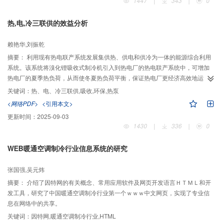
1447
|
343
|
0
热,电,冷三联供的效益分析
赖艳华,刘振乾
摘要：
利用现有热电联产系统发展集供热、供电和供冷为一体的能源综合利用
系统。该系统将溴化锂吸收式制冷机引入到热电厂的热电联产系统中，可增加
热电厂的夏季热负荷，从而使冬夏热负荷平衡，保证热电厂更经济高效地运
行。通过调查和计算，将热电冷联产与热电和冷量分供系统加以比较，表明该
关键词：
热、电、冷三联供,吸收,环保,热泵
系统不但可节能，而且具有增加电能生产和保护环境的效益。
<网络PDF>
<引用本文>
更新时间：
2025-09-03
1430
|
336
|
0
WEB暖通空调制冷行业信息系统的研究
张国强,吴元炜
摘要：
介绍了因特网的有关概念、常用应用软件及网页开发语言ＨＴＭＬ和开
发工具，研究了中国暖通空调制冷行业第一个ｗｗｗ中文网页，实现了专业信
息在网络中的共享。
关键词：
因特网,暖通空调制冷行业,HTML