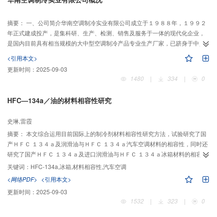
摘要：
一、公司简介华南空调制冷实业有限公司成立于１９８８年，１９９２
年正式建成投产，是集科研、生产、检测、销售及服务于一体的现代化企业，
是国内目前具有相当规模的大中型空调制冷产品专业生产厂家，已跻身于中国
５００家最大电气机械器材制造企业之列。公司从美国引进...
<引用本文>
更新时间：
2025-09-03
1480
|
334
|
0
HFC—134a／油的材料相容性研究
史琳,雷霞
摘要：
本文综合运用目前国际上的制冷剂材料相容性研究方法，试验研究了国
产ＨＦＣ １３４ａ及润滑油与ＨＦＣ １３４ａ汽车空调材料的相容性，同时还
研究了国产ＨＦＣ １３４ａ及进口润滑油与ＨＦＣ １３４ａ冰箱材料的相容
性。结果表明，国产ＨＦＣ １３４ａ／油与目前ＨＦＣ １３４ａ汽车空调材料
关键词：
HFC-134a,冰箱,材料相容性,汽车空调
是相容的，国产ＨＦＣ １３４ａ与现有ＨＦＣ １３４ａ冰箱材料也是相容的。
<网络PDF>
<引用本文>
更新时间：
2025-09-03
1532
|
323
|
0