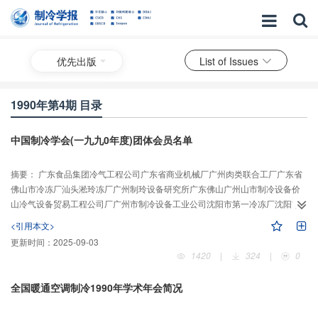
优先出版
List of Issues
1990年第4期 目录
中国制冷学会(一九九0年度)团体会员名单
摘要：
广东食品集团冷气工程公司广东省商业机械厂广州肉类联合工厂广东省
佛山市冷冻厂汕头淞玲冻厂广州制玲设备研究所广东佛山广州山市制冷设备价
山冷气设备贸易工程公司厂广州市制冷设备工业公司沈阳市第一冷冻厂沈阳市
第二冷冻厂背口市冷旅箱总厂辽宁智阜新市食品公司肉联厂辽宁省本澳市食品
<引用本文>
公司小堡冷冻厂湖北省沙市电冰箱总厂武汉商业冷藏机械厂武汉冷冻机厂武汉
更新时间：
2025-09-03
市商业科学技术研究所长沙市肉类联合加工厂湖南省邵阳市肉类联合加工厂湖
1420
|
324
|
0
南省常德肉类联合加工厂河南省信阳肉类联合加工厂安阳市制冷设备厂河南省
安阳肉类联合加工厂河南省南阳冷…
全国暖通空调制冷1990年学术年会简况