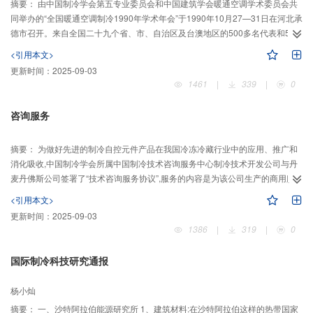
摘要：
由中国制冷学会第五专业委员会和中国建筑学会暖通空调学术委员会共
同举办的“全国暖通空调制冷1990年学术年会”于1990年10月27—31日在河北承
德市召开。来自全国二十九个省、市、自治区及台澳地区的500多名代表和50
余家厂家代表出席了会议。
<引用本文>
更新时间：
2025-09-03
1461
|
339
|
0
咨询服务
摘要：
为做好先进的制冷自控元件产品在我国冷冻冷藏行业中的应用、推广和
消化吸收,中国制冷学会所属中国制冷技术咨询服务中心制冷技术开发公司与丹
麦丹佛斯公司签署了“技术咨询服务协议”,服务的内容是为该公司生产的商用膨
胀阀、工业用膨胀阀、商用电
<引用本文>
更新时间：
2025-09-03
1386
|
319
|
0
国际制冷科技研究通报
杨小灿
摘要：
一、沙特阿拉伯能源研究所 1、建筑材料:在沙特阿拉伯这样的热带国家