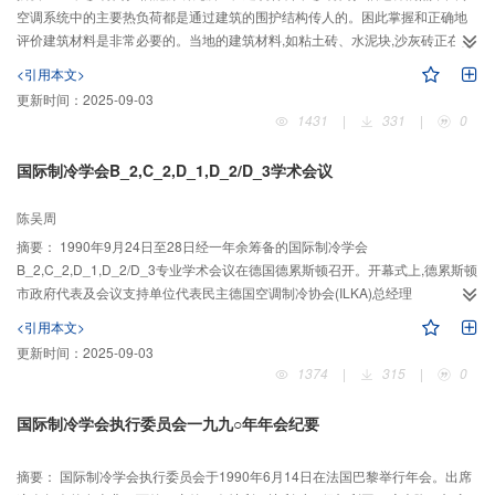
空调系统中的主要热负荷都是通过建筑的围护结构传人的。困此掌握和正确地
评价建筑材料是非常必要的。当地的建筑材料,如粘土砖、水泥块,沙灰砖正在做
静态试验以获得其热导性和比热。廉价的隔热材料已在研
<引用本文>
更新时间：
2025-09-03
1431
|
331
|
0
国际制冷学会B_2,C_2,D_1,D_2/D_3学术会议
陈吴周
摘要：
1990年9月24日至28日经一年余筹备的国际制冷学会
B_2,C_2,D_1,D_2/D_3专业学术会议在德国德累斯顿召开。开幕式上,德累斯顿
市政府代表及会议支持单位代表民主德国空调制冷协会(ILKA)总经理
G·Kerstchmer致欢迎词,国际制冷学会(IIR)主席A.Gac致开幕
<引用本文>
更新时间：
2025-09-03
1374
|
315
|
0
国际制冷学会执行委员会一九九○年年会纪要
摘要：
国际制冷学会执行委员会于1990年6月14日在法国巴黎举行年会。出席