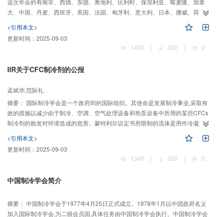
这次年会的有南非、西德、东德、奥地利、比利时、保加利亚、喀麦隆、加拿
大、中国、丹麦、西班牙、美国、法国、匈牙利、意大利、日本、挪威、荷
兰、波兰、罗马尼亚、英国、瑞典、
<引用本文>
更新时间：
2025-09-03
1420
|
302
|
0
IIR关于CFC制冷剂的公报
孟斌华,范际礼
摘要：
国际制冷学会是一个政府间的国际组织。其使命是发展制冷事业,采取有
效的措施以减少由于制冷、空调、空气处理设备和热泵设备中所用的某些CFCs
制冷剂的散发对环境造成的危害。蒙特利尔议定书所限制的流体是用作冷凝式
压缩机的工质。压缩式系统是目
<引用本文>
更新时间：
2025-09-03
1348
|
326
|
0
中国制冷学会简介
摘要：
中国制冷学会于1977年4月25日正式成立。1978年1月以中国政府名义
加入国际制冷学会,为二级会员国,具体任务由中国制冷学会执行。中国制冷学会