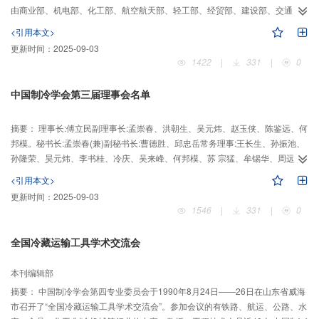
由商业部、机电部、化工部、航空航天部、轻工部、经贸部、建设部、交通
部、能源部、农业部、纺织部、中科院、国家教委、医药总局、汽车总公司、
<引用本文>
船舶总
更新时间：
2025-09-03
1422
|
331
|
0
中国制冷学会第三届理事会名单
摘要：
理事长:傅立民副理事长:孟崇春、洪朝生、吴元炜、赵玉侠、陈鉴远、何
邦模。秘书长:孟崇春(兼)副秘书长:曹德胜、邱忠岳常务理事:王长生、孙振池、
孙隆荣、昊元炜、李书桂、冷庆、吴来峰、何邦模、苏 宗猛、牟锡华、周远、
范垂洪、孟崇春、金骏、陈远、赵玉侠、彦启 森、洪朝生、费人杰、傅立民、
<引用本文>
戴永庆理事:于泽敏、于敏珠、毛玉柱、、王长生、王英若、王魁武、王德魁、
更新时间：
2025-09-03
卢1勋、 申传文、周山涛、石祥林、边增林、刘东、李永康、朱志仁、刘运章、
1546
|
331
|
0
刘 作斌、,刘承泽、刘国汉、李金玉、刘彦华、孙桂初、孙振池、李建坤、刘
斯、孙隆荣、牟锡华…
全国冷藏运输工具学术交流会
本刊编辑部
摘要：
中国制冷学会第四专业委员会于1990年8月24日——26日在山东省威海
市召开了“全国冷藏运输工具学术交流会”。参加会议的有铁路、航运、公路、水