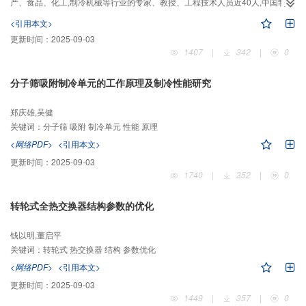
产、食品、化工,制冷机械等行业的专家、教授、工程技术人员近40人,中国制冷
学会秘书处也派人参加了本次会议。
<引用本文>
更新时间：
2025-09-03
1407
|
342
|
0
分子筛吸附制冷单元的工作原理及制冷性能研究
郑庆雄,吴健
关键词：
分子筛 吸附 制冷单元 性能 原理
<网络PDF>
<引用本文>
更新时间：
2025-09-03
1740
|
352
|
0
转轮式全热交换器结构参数的优化
钱以明,董启平
关键词：
转轮式 热交换器 结构 参数优化
<网络PDF>
<引用本文>
更新时间：
2025-09-03
1449
|
357
|
0