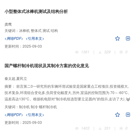
小型整体式冰棒机测试及结构分析
龚鹰
关键词：
冰棒机 整体式 测试 结构
<网络PDF>
<引用本文>
更新时间：
2025-09-03
1361
|
329
|
0
国产螺杆制冷机现状及其制冷方案的优化意见
秦太超,夏民立
摘要：
前言第二0一研究所的车辆环境试验室是国家重点工程项目,投资规模大,
技术复杂,环境组合变化多,负荷变化幅度大,另外,室温的控制范围为 70～-60℃,
温差高达130℃。根据机电部对“制冷机组选型要立足圆内”的指示,走访了大连冷
冻机厂、烟台冷冻机厂和武汉冷冻机厂。对“制冷方案优化”进行反复论证,多方
关键词：
制冷机 制冷 螺杆制冷机
案比较,结合国产螺杆制
<网络PDF>
<引用本文>
更新时间：
2025-09-03
1403
|
331
|
0