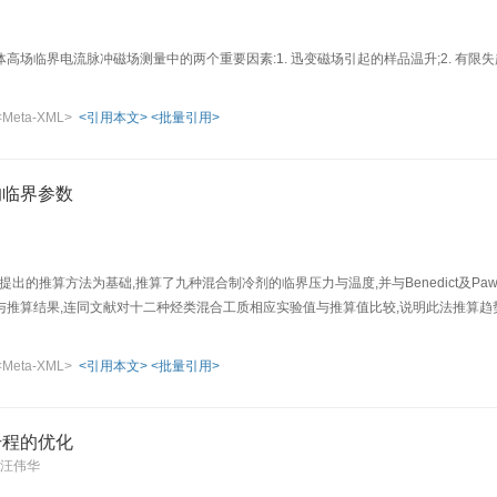
高场临界电流脉冲磁场测量中的两个重要因素:1. 迅变磁场引起的样品温升;2. 有限
<Meta-XML>
<引用本文>
<批量引用>
的临界参数
ister提出的推算方法为基础,推算了九种混合制冷剂的临界压力与温度,并与Benedict及P
与推算结果,连同文献对十二种烃类混合工质相应实验值与推算值比较,说明此法推算趋
<Meta-XML>
<引用本文>
<批量引用>
升程的优化
 汪伟华