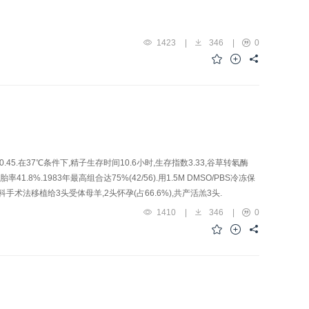
1423
|
346
|
0
在37℃条件下,精子生存时间10.6小时,生存指数3.33,谷草转氡酶
1.8%.1983年最高组合达75%(42/56).用1.5M DMSO/PBS冷冻保
科手术法移植给3头受体母羊,2头怀孕(占66.6%),共产活羔3头.
1410
|
346
|
0