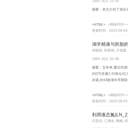
1985, 6(2): 25-30.
摘要：本文介绍了加压仓
<HTML>
<网络PDF>
更新时间：2025-09-03
湖羊精液与胚胎
胡振尉, 程家炯, 方德建,
1985, 6(2): 31-38.
摘要：五年来,通过对湖羊
(GOT)含量2.33单位/
存液,对43枚湖羊早期胚
<HTML>
<网络PDF>
更新时间：2025-09-03
利用液态氮(LN_
石思信, 江潮余, 陶梅, 