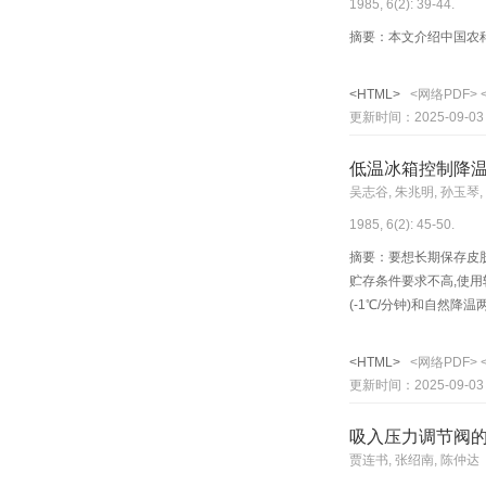
1985, 6(2): 39-44.
摘要：本文介绍中国农科
<HTML>
<网络PDF>
更新时间：2025-09-03
低温冰箱控制降
吴志谷, 朱兆明, 孙玉琴,
1985, 6(2): 45-50.
摘要：要想长期保存皮肤
贮存条件要求不高,使用
(-1℃/分钟)和自然
当,一样能获得良好效果
液氮贮存皮肤将更为方
<HTML>
<网络PDF>
更新时间：2025-09-03
吸入压力调节阀
贾连书, 张绍南, 陈仲达