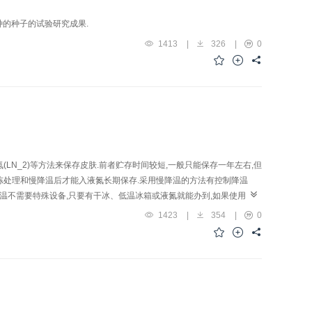
品种的种子的试验研究成果.
1413
|
326
|
0
N_2)等方法来保存皮肤.前者贮存时间较短,一般只能保存一年左右,但
抗冻处理和慢降温后才能入液氮长期保存.采用慢降温的方法有控制降温
然降温不需要特殊设备,只要有干冰、低温冰箱或液氮就能办到,如果使用适
皮肤,方法简单、效果良好.假如-80℃以下的冰箱也能承担此项工作,那么
1423
|
354
|
0
皮肤活力之间的相互关系.