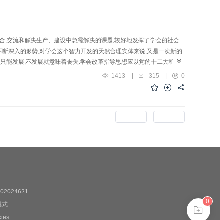
合,交流和解决生产、建设中急需解决的课题,较好地发挥了学会的社会
不断深入的形势,对学会这个智力开发的天然合理实体来说,又是一次新的
优势只能发展,不发展就意味着丧失.学会改革指导思想应以党的十二大和六
提高活力.
1413
|
315
|
0
上一期
下一期
2024621
0
模式
es