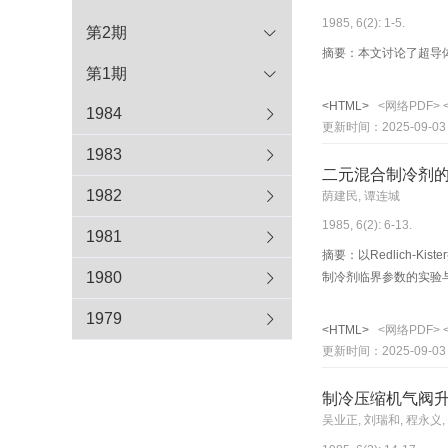
1985, 6(2): 1-5.
第2期
摘要：本文讨论了超导体
第1期
<HTML>
<网络PDF>
1984
更新时间：2025-09-03
1983
二元混合制冷剂
1982
荫建民, 谭连城
1985, 6(2): 6-13.
1981
摘要：以Redlich-K
1980
制冷剂临界参数的实验
1979
<HTML>
<网络PDF>
更新时间：2025-09-03
制冷压缩机气阀
吴业正, 刘瑞和, 程永义,