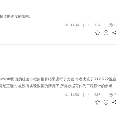
失超传播速度的影响.
1434
|
324
|
0
awlewski提出的经验方程的推算结果进行了比较.作者比较了R12 R22混合
势是正确的.在没有实验数据的情况下,所得数据可作为工程设计的参考.
1454
|
345
|
0