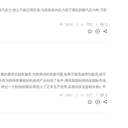
汽压力,使之不超过调定值.当蒸发器内压力高于调定的吸汽压力时,可防
1414
|
352
|
0
量的要求也越来越高.对肉用鸡的质量问题,如果不能迅速得到提高,就不
,从而为获得质量较好的肉鸡产品创造了条件,增强我国肉用鸡在国际市场
.经过一个阶段的调试,即投入了正常生产使用.其测试状况是制冷系统运
关部门的好评.现就经济技术效果、预冷装置和几点看法提出来,供大家参
1457
|
327
|
0