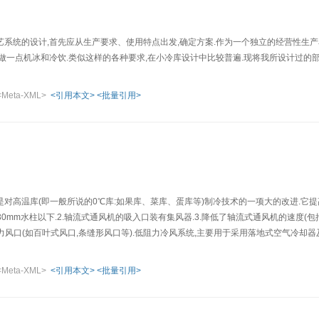
系统的设计,首先应从生产要求、使用特点出发,确定方案.作为一个独立的经营性生产单
做一点机冰和冷饮.类似这样的各种要求,在小冷库设计中比较普遍.现将我所设计过的
<Meta-XML>
<引用本文>
<批量引用>
对高温库(即一般所说的0℃库:如果库、菜库、蛋库等)制冷技术的一项大的改进.它提
在30mm水柱以下.2.轴流式通风机的吸入口装有集风器.3.降低了轴流式通风机的速度(
阻力风口(如百叶式风口,条缝形风口等).低阻力冷风系统,主要用于采用落地式空气冷却
下:
<Meta-XML>
<引用本文>
<批量引用>