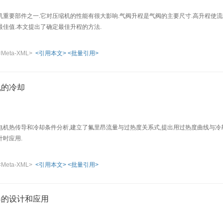
重要部件之一.它对压缩机的性能有很大影响.气阀升程是气阀的主要尺寸.高升程使流
最佳值.本文提出了确定最佳升程的方法.
<Meta-XML>
<引用本文>
<批量引用>
机的冷却
电机热传导和冷却条件分析,建立了氟里昂流量与过热度关系式,提出用过热度曲线与冷
计时应用.
<Meta-XML>
<引用本文>
<批量引用>
器的设计和应用