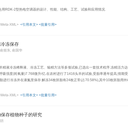
用RDK-2型热电空调器的设计、性能、结构、工艺、试验和应用情况.
<Meta-XML>
<引用本文>
<批量引用>
的冷冻保存
 俞烦东, 俞国华
精液冷冻稀释液、冷冻工艺、输精方法等多项试验,已选出一套技术程序.冻精活力达0.45.
亿,呼吸强度(耗氧量)7.768微升/亿.在农村进行了1416头羊的试验,受胎率逐年提高,情期受胎率4
胎进行冷冻并在液氮里保存.解冻34枚胚胎有24枚正常(占70.58%),其中10枚胚胎用外
<Meta-XML>
<引用本文>
<批量引用>
2)保存植物种子的研究
田玥