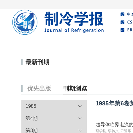
首页
期刊介绍
编委会
最新刊期
优先出版
刊期浏览
1985年第6卷
1985
第4期
超导体临界电流
第3期
蔡学榆, 李传义, 尹道乐