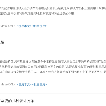
节阀的作用原理吸入压力调节阀装在蒸发器和压缩机之间的吸汽管路上,主要用于限制吸
,当蒸发器用热氟利昂气体融霜时,起到节流和防止过载的作用.
<Meta-XML>
<引用本文>
<批量引用>
介绍
量就是价值,只有质量好,才能在竞争中求得生存.随着人民生活水平的不断提高对产品质
,这样即必将给我国出口肉用鸡问题带来不良的后果."水浸式预冷装置"的研制和应用
择在山东省掖县淳于冷藏厂,从一九八四年六月初开始施工到七月初完工,历时不到40天
达到了原设计的各项技术指标要求;建设投资少,使用安全可靠,得到了国外客户和国内有
<Meta-XML>
<引用本文>
<批量引用>
艺系统的几种设计方案