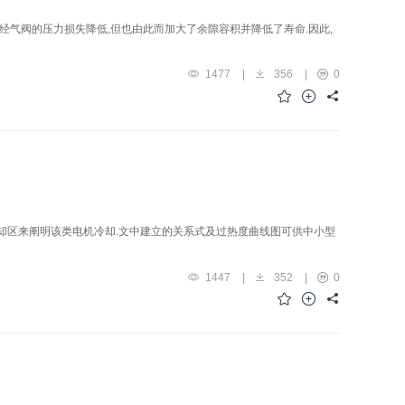
经气阀的压力损失降低,但也由此而加大了余隙容积并降低了寿命.因此,
1477
|
356
|
0
却区来阐明该类电机冷却.文中建立的关系式及过热度曲线图可供中小型
1447
|
352
|
0