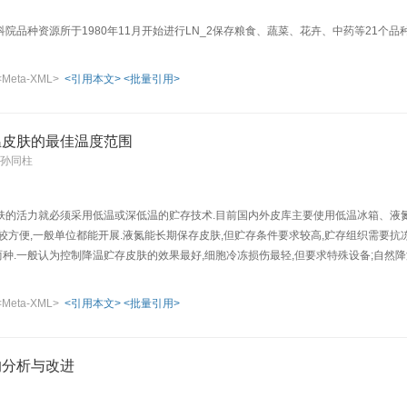
院品种资源所于1980年11月开始进行LN_2保存粮食、蔬菜、花卉、中药等21个
<Meta-XML>
<引用本文>
<批量引用>
温皮肤的最佳温度范围
 孙同柱
的活力就必须采用低温或深低温的贮存技术.目前国内外皮库主要使用低温冰箱、液氮(L
较方便,一般单位都能开展.液氮能长期保存皮肤,但贮存条件要求较高,贮存组织需要
降温两种.一般认为控制降温贮存皮肤的效果最好,细胞冷冻损伤最轻,但要求特殊设备;自
.干冰降温速率较快,会影响贮存皮肤的活力.近三年我们采用低温冰箱(-80℃)降温贮存
便.为此我们设计了下列实验,利用冰箱的不同温度降温皮肤,比较了皮肤的降温速率与
<Meta-XML>
<引用本文>
<批量引用>
的分析与改进