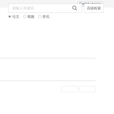
English Version
高级检索
论文
视频
资讯
期刊订阅
邮寄信息
联系合作
上一期
下一期