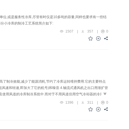
位,或是服务性冷库,尽管有时仅是10多吨的容量,同样也要求有一些结
部分小冷库的制冷工艺系统简介如下:
1507
|
357
|
0
高了制冷效能,减少了能源消耗,节约了冷库运转维持费用.它的主要特点
包括风速和转速,即加大了它的机号)和噪音.4.轴流式通风机之出口用渐扩管
器及使用风道的冷库制冷系统中.而对于不用风道但用空气冷却器的冷库,也
1396
|
311
|
0