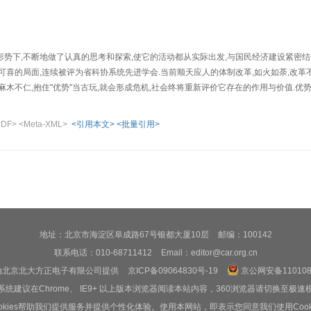
势下,不断地做了认真的思考和探索,使它的活动都从实际出发,与国民经济建设紧密结
可喜的局面,连续被评为省科协系统先进学会.当前顺天应人的体制改革,如火如荼,改革
麻木不仁,抱住"优势"当古玩,就会形成危机,社会终将重新评价它存在的作用与价值.
一步落实科技发展新方针,根据群众团体特点,突出"活"字,使学会能独立自主开展活动和
PDF>
<Meta-XML>
<引用本文>
<批量引用>
地址：北京市海淀区阜成路67号银都大厦10层
邮编：100142
联系电话：010-68711412
Email：editor@car.org.cn
由北京北大方正电子有限公司提供
京ICP备09064830号-19
京公网安备1101080
系统建议在Chrome、 IE9+ 以上版本浏览器阅读本站内容，360浏览器请切换至极速
ookies帮助我们提供服务并提供个性化体验。使用本网站，即表示您同意我们使用Cooki