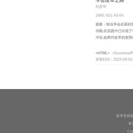
学会改革之路
刘彦华
1985, 6(2): 63-64.
摘要：制冷学会在新的形
功能,在实践中已出现了
冲击,如果对改革的形势
届人大二次会议精神,进
<HTML>
<Download
更新时间：2025-09-03
技术支持
本
C