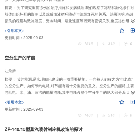
摘要：
为了研究重度冻伤的治疗措施和发病机理,我们观察了冻结和融化条件对
肢体组织坏死的影响以及冻后血液循环障碍与组织坏死的关系。结果说明,冻融
损伤的程度与致冻温度、受冻时间、融化速度等因素有密切关系,重度冻伤组织
坏死的重要原因是冻区血液循环障碍。
<引用本文>
更新时间：
2025-09-03
1516
|
319
|
0
空分生产的节能
汪承舜
摘要：
节约能源,是实现四化建设的一项重要措施。一向被人们称之为“电老虎”
的空分生产。如何节约电耗,对节能有着十分重要的意义。空分生产的能耗,主要
包括电、水、油、蒸汽的能量消耗,其中电耗占整个空分生产的绝大部分,所以,通
常以生产1标m~3O_2所消耗的电能(千瓦·小时)来作为衡量空分生产的能耗指
<引用本文>
标。本文以武钢10.000标m~3/h
更新时间：
2025-09-03
1464
|
314
|
0
ZP-140/15型蒸汽喷射制冷机改造的探讨