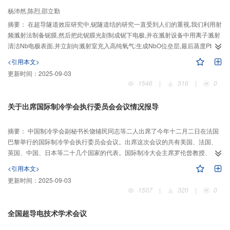
杨沛然,陈烈,邵立勤
摘要：
在超导隧道效应研究中,铌隧道结的研究一直受到人们的重视,我们利用射
频溅射法制备铌膜,然后把此铌膜光刻制成铌下电极,并在溅射设备中用离子溅射
清洁Nb电极表面,并立刻向溅射室充入高纯氧气:生成NbO位垒层,最后蒸度Pb上
电极等一整套工艺制出的Nb NbO-Pb隧道结,其低温测量得到的Ⅰ-Ⅴ曲线与理论
<引用本文>
结果十分相似。经数月时间多次重复低温试验,征明隧道结的重复可靠性也是令
更新时间：
2025-09-03
人满意的。
1546
|
316
|
0
关于出席国际制冷学会执行委员会会议情况报导
摘要：
中国制冷学会副秘书长饶辅民同志等二人出席了今年十二月二日在法国
巴黎举行的国际制冷学会执行委员会会议。出席这次会议的共有美国、法国、
英国、中国、日本等二十几个国家的代表。国际制冷大会主席罗伦曾教授、国
际制冷学会执委会主席戴巴克博士、科技理事会主席马塔罗洛教授、总干事加
<引用本文>
克先生出席了会议。前大会主席格莱斯多先生、前总干事安盖先生也应邀出席
更新时间：
2025-09-03
了会议。
1507
|
320
|
0
全国超导电技术学术会议