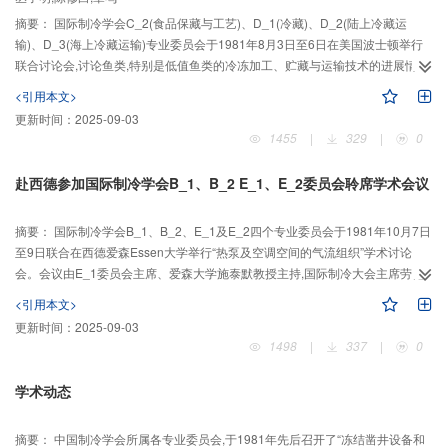
摘要：
国际制冷学会C_2(食品保藏与工艺)、D_1(冷藏)、D_2(陆上冷藏运
输)、D_3(海上冷藏运输)专业委员会于1981年8月3日至6日在美国波士顿举行
联合讨论会,讨论鱼类,特别是低值鱼类的冷冻加工、贮藏与运输技术的进展情
况。我国国家水产总局受中国制冷学会委托组织丛子明、章鸣和陈修白三同志
<引用本文>
出席会议。会后又被邀参加了由美国新英格兰
更新时间：
2025-09-03
1455
|
329
|
0
赴西德参加国际制冷学会B_1、B_2 E_1、E_2委员会聆席学术会议
摘要：
国际制冷学会B_1、B_2、E_1及E_2四个专业委员会于1981年10月7日
至9日联合在西德爱森Essen大学举行“热泵及空调空间的气流组织”学术讨论
会。会议由E_1委员会主席、爱森大学施泰默教授主持,国际制冷大会主席劳伦
曾及科技理事会主席马塔罗诺参加了会议,并在会议上致辞。正式参加会议者约
<引用本文>
有120人,包括工作人员约共150人。在负责人讲话后,由E_1组
更新时间：
2025-09-03
1498
|
337
|
0
学术动态
摘要：
中国制冷学会所属各专业委员会,于1981年先后召开了“冻结凿井设备和