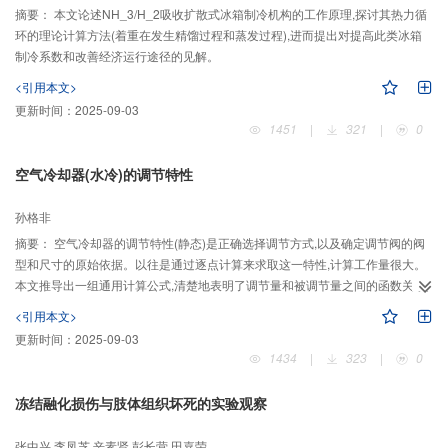
摘要：
本文论述NH_3/H_2吸收扩散式冰箱制冷机构的工作原理,探讨其热力循
环的理论计算方法(着重在发生精馏过程和蒸发过程),进而提出对提高此类冰箱
制冷系数和改善经济运行途径的见解。
<引用本文>
更新时间：
2025-09-03
1451
|
321
|
0
空气冷却器(水冷)的调节特性
孙格非
摘要：
空气冷却器的调节特性(静态)是正确选择调节方式,以及确定调节阀的阀
型和尺寸的原始依据。以往是通过逐点计算来求取这一特性,计算工作量很大。
本文推导出一组通用计算公式,清楚地表明了调节量和被调节量之间的函数关系,
可简便地确定三种(水温、水量和风量)调节方式的调节特性。并可估算其它类型
<引用本文>
热、湿交换器的调节特性,故具有普遍的指导意义。
更新时间：
2025-09-03
1434
|
323
|
0
冻结融化损伤与肢体组织坏死的实验观察
张中兴,李凤芝,辛素贤,彭长营,田嘉荣