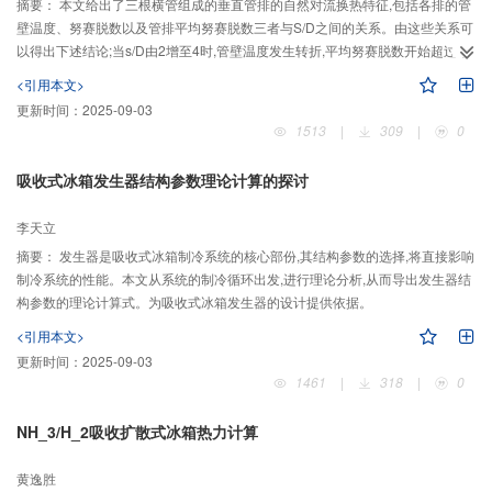
摘要：
本文给出了三根横管组成的垂直管排的自然对流换热特征,包括各排的管
壁温度、努赛脱数以及管排平均努赛脱数三者与S/D之间的关系。由这些关系可
以得出下述结论;当s/D由2增至4时,管壁温度发生转折,平均努赛脱数开始超过单
管的努赛脱数,转折点发生在GrH(H/D)~(1.25)等于7×10~7～2.5×10~8之间,此值
<引用本文>
可用来选择经济的S/D值。当s/D由10增至20时,管壁温度回升,平均努塞特数下
更新时间：
2025-09-03
降。
1513
|
309
|
0
吸收式冰箱发生器结构参数理论计算的探讨
李天立
摘要：
发生器是吸收式冰箱制冷系统的核心部份,其结构参数的选择,将直接影响
制冷系统的性能。本文从系统的制冷循环出发,进行理论分析,从而导出发生器结
构参数的理论计算式。为吸收式冰箱发生器的设计提供依据。
<引用本文>
更新时间：
2025-09-03
1461
|
318
|
0
NH_3/H_2吸收扩散式冰箱热力计算
黄逸胜