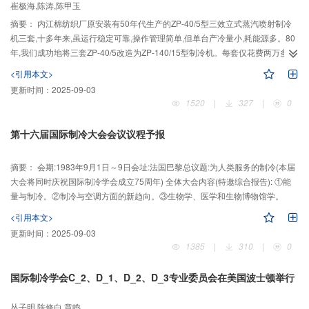
崔极海,陈涛,陈甲玉
摘要：
内江棉纺织厂原安装有50年代生产的ZP-40/5型三效立式蒸汽喷射制冷
机三套,十多年来,虽运行稳定可靠,操作管理简单,但单台产冷量小,耗能源多。80
年,我们成功地将三套ZP-40/5改造为ZP-140/15型制冷机。每套仅花费两万多元
资金。产冷量达145×10~4kcal/h,提高了1.8倍。蒸汽单耗由4 kg/10~3 kcal,降低
<引用本文>
至2.38kg/10~3 kcal节约蒸汽40.5%,收到了高效节能的效果。
更新时间：
2025-09-03
1520
|
327
|
0
第十六届国际制冷大会会议议程予报
摘要：
会期:1983年9月1日～9日会址:法国巴黎总议题:为人类服务的制冷(本届
大会将同时庆祝国际制冷学会成立75周年) 全体大会内容(特邀综合报告): ①能
量与制冷。②制冷与空调方面的新趋向。③生物学、医学和生物博物馆学。
<引用本文>
更新时间：
2025-09-03
1385
|
310
|
0
国际制冷学会C_2、D_1、D_2、D_3专业委员会在美国波士顿举行
丛子明,陈修白,章鸣