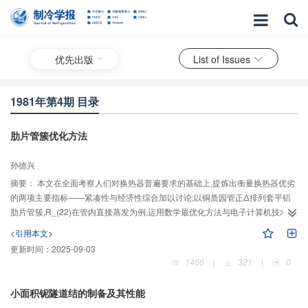
优先出版
List of Issues
1981年第4期 目录
肋片管簇优化方法
孙德兴
摘要：
本文在全面考察人们对换热器普遍要求的基础上,提炼出衡量换热器优劣
的两项主要指标——紧凑性与经济性综合加以讨论;以铜质园管正Δ排列套平铝
肋片管簇,R_(22)在管内直接蒸发为例,运用数学最优化方法与电子计算机技术,
对有关的全部尺寸与运行参数进行全面的优化计算,得出了一些有参考价值的结
<引用本文>
论,并从而给出了解决肋片管簇换热器优化问题的一个系统的思路与方法。
更新时间：
2025-09-03
1466
|
321
|
0
小面积铌隧道结的制备及其性能