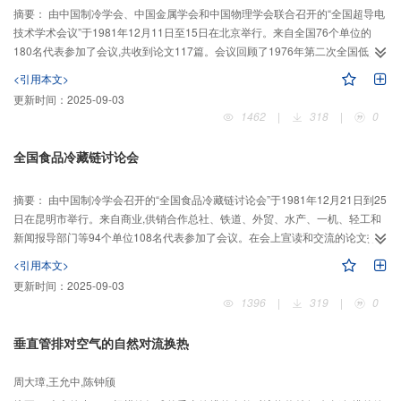
摘要：
由中国制冷学会、中国金属学会和中国物理学会联合召开的“全国超导电
技术学术会议”于1981年12月11日至15日在北京举行。来自全国76个单位的
180名代表参加了会议,共收到论文117篇。会议回顾了1976年第二次全国低温
超导学术会议以来我国在超导电技术方面所取得的进展。代表们一致认为超导
<引用本文>
电技术是一项重要的新技术,在某些领域中,如弱电器件及强
更新时间：
2025-09-03
1462
|
318
|
0
全国食品冷藏链讨论会
摘要：
由中国制冷学会召开的“全国食品冷藏链讨论会”于1981年12月21日到25
日在昆明市举行。来自商业,供销合作总社、铁道、外贸、水产、一机、轻工和
新闻报导部门等94个单位108名代表参加了会议。在会上宣读和交流的论文报
告有36篇。通过讨论,与会代表一致认为当前召开“食品冷藏链”讨论会非常必要
<引用本文>
和及时,它标
更新时间：
2025-09-03
1396
|
319
|
0
垂直管排对空气的自然对流换热
周大璋,王允中,陈钟颀