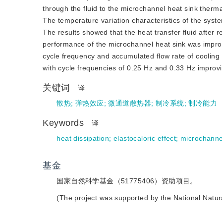
through the fluid to the microchannel heat sink therma
The temperature variation characteristics of the sy
The results showed that the heat transfer fluid after 
performance of the microchannel heat sink was impro
cycle frequency and accumulated flow rate of cooling l
with cycle frequencies of 0.25 Hz and 0.33 Hz improv
关键词
译
散热
;
弹热效应
;
微通道散热器
;
制冷系统
;
制冷能力
Keywords
译
heat dissipation
;
elastocaloric effect
;
microchanne
基金
国家自然科学基金（51775406）资助项目。
(The project was supported by the National Natu