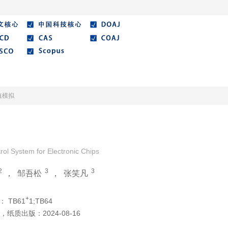
期刊
优秀论文
作者指南
期刊协议
期
值模拟
rol System for Electronic Chips
2
3
3
，
邹吾松
，
张笑凡
+
：
TB61
1;TB64
，
纸质出版：
2024-08-16