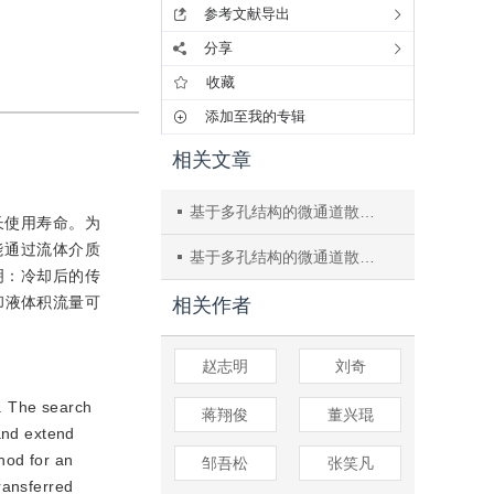
参考文献导出
分享
收藏
添加至我的专辑
相关文章
基于多孔结构的微通道散热技术研究现状
长使用寿命。为
能通过流体介质
基于多孔结构的微通道散热技术研究现状
明：冷却后的传
却液体积流量可
相关作者
赵志明
刘奇
t. The search
蒋翔俊
董兴琨
 and extend
hod for an
邹吾松
张笑凡
ransferred