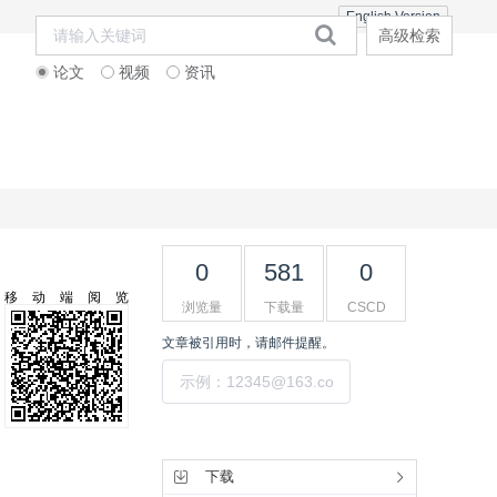
English Version
高级检索
论文
视频
资讯
刊订阅
邮寄信息
联系合作
杂志社
0
581
0
移动端阅览
浏览量
下载量
CSCD
文章被引用时，请邮件提醒。
提交
工具集
下载