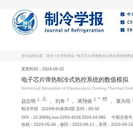
首页
期刊介绍
编委会
在线
您当前的位置：
首页 >
文章列表页 >
电子芯片弹热制冷式热控系统的数
更新时间：2024-09-02
电子芯片弹热制冷式热控系统的数值模拟
Numerical Simulation of Elastocaloric Cooling Thermal Cont
*
1
1
2
赵志明
，
刘奇
，
蒋翔俊
，
董兴琨
制冷学报
2024年45卷第4期 页码：85-92
DOI：
10.3969/j.issn.0253-4339.2024.04.085
中图分类号
收稿：
2023-05-04
，
修回：
2023-09-11
，
录用：
2023-09-15