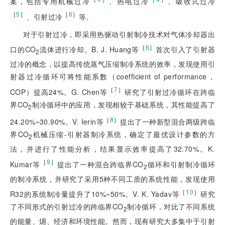
案，包括专用机械过冷
、热电过冷
、吸收式过冷
［
5
］
［
6
］
、引射过冷
等。
对于引射过冷，即采用热驱动引射制冷技术对气体冷却器出
［
6
］
口的CO
流体进行冷却。B. J. Huang等
首次引入了引射器
2
过冷的概念，以提高传统蒸气压缩制冷系统的效率，发现使用引
射器过冷循环可将性能系数（coefficient of performance，
［
7
］
COP）提高24%。G. Chen等
研究了引射过冷循环在跨临
界CO
制冷循环中的应用，发现相较于基础系统，其性能提高了
2
［
8
］
24.20%~30.90%。V. Ierin等
提出了一种新型混合两级跨临
界CO
机械压缩-引射器制冷系统，确定了最优设计参数的方
2
法，并进行了性能分析，结果显示效率提高了32.70%。K.
［
9
］
Kumar等
提出了一种混合跨临界CO
循环和引射制冷循环
2
的制冷系统，并研究了采用5种不同工质的系统性能，发现使用
［
10
］
R32的系统制冷量提升了10%~50%。V. K. Yadav等
研究
了不同形式的引射过冷的跨临界CO
制冷循环，对比了不同系统
2
的能量、㶲、经济和环境性能。然而，现有研究大多集中于引射