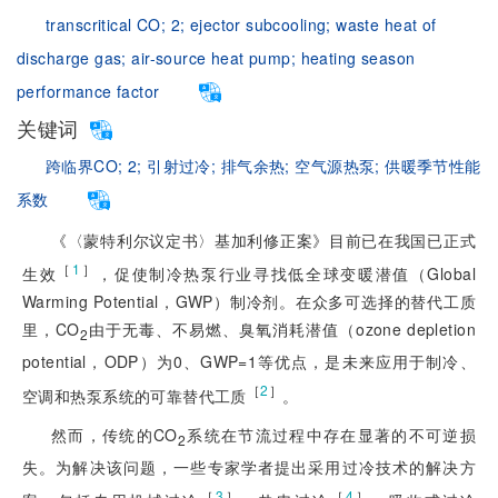
transcritical CO;
2;
ejector subcooling;
waste heat of
discharge gas;
air-source heat pump;
heating season
performance factor
关键词
跨临界CO;
2;
引射过冷;
排气余热;
空气源热泵;
供暖季节性能
系数
《〈蒙特利尔议定书〉基加利修正案》目前已在我国已正式
［
1
］
生效
，促使制冷热泵行业寻找低全球变暖潜值（Global
Wa
rming Potential，GWP）制冷剂。在众多可选择的替代工质
里，CO
由于无毒、不易燃、臭氧消耗潜值（ozone depletion
2
potential，ODP）为0、GWP=1等优点，是未来应用于制冷、
［
2
］
空调和热泵系统的可靠替代工质
。
然而，传统的CO
系统在节流过程中存在显著的不可逆损
2
失。为解决该问题，一些专家学者提出采用过冷技术的解决方
［
3
］
［
4
］