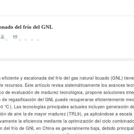
lonado del frío del GNL
,
,
,
,
,
ón eficiente y escalonada del frío del gas natural licuado (GNL) tie
de recursos. Este artículo revisa sistemáticamente los avances tecn
co de evaluación de madurez tecnológica, propone soluciones integr
so de regasificación del GNL puede recuperarse eficientemente medi
0 ℃). Las tecnologías principales actuales incluyen generación de e
ión de aire la de mayor madurez (TRL9), ya aplicándose a escala in
tivamente la eficiencia mediante la optimización del ciclo combinad
ón del frío de GNL en China es generalmente baja, debido principalm