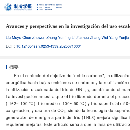
Avances y perspectivas en la investigación del uso esca
Liu Muyu Chen Zhewen Zhang Yuming Li Jiazhou Zhang Wei Yang Yunjie
DOI：
10.12465/issn.0253-4339.20250710001
摘要
En el contexto del objetivo de "doble carbono", la utilizaci
energética hacia bajas emisiones de carbono y la reutilización 
la utilización escalonada del frío de GNL, y, combinando el mar
La investigación muestra que el frío liberado durante el proce
(-162~-100 ℃), frío medio (-100~-50 ℃) y frío superficial (-50~
congelación, y captura de CO₂, siendo la tecnología de separac
generación de energía a partir del frío (TRL8) mejora significa
requieren mejoras. Este artículo señala que la tasa de utilizaci