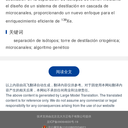
el diseño de un sistema de destilación en cascada de
microcanales, proporcionando un nuevo enfoque para el
136
enriquecimiento eficiente de
Xe.
关键词
separación de isótopos; torre de destilación criogénica;
microcanales; algoritmo genético
阅读全文
以上内容由讯飞翻译自动生成，翻译内容仅供参考。对于因使用本网站翻译内
容产生的相关后果，本网站不承担任何商业和法律责任。
The above content is generated by Large Model Translation. The translated
content is for reference only. We do not assume any commercial or legal
responsibilty for any consequences arising from the use of our website
技术支持由北京北大方正电子有限公司提供
京ICP备09064830号-19
京公网安备11010802024621