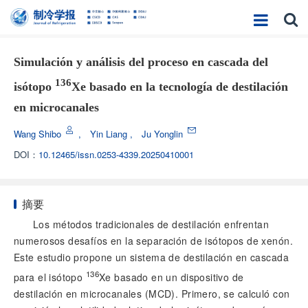
Simulación y análisis del proceso en cascada del
136
isótopo
Xe basado en la tecnología de destilación
en microcanales
Wang Shibo
,
Yin Liang
,
Ju Yonglin
DOI：
10.12465/issn.0253-4339.20250410001
摘要
Los métodos tradicionales de destilación enfrentan
numerosos desafíos en la separación de isótopos de xenón.
Este estudio propone un sistema de destilación en cascada
136
para el isótopo
Xe basado en un dispositivo de
destilación en microcanales (MCD). Primero, se calculó con