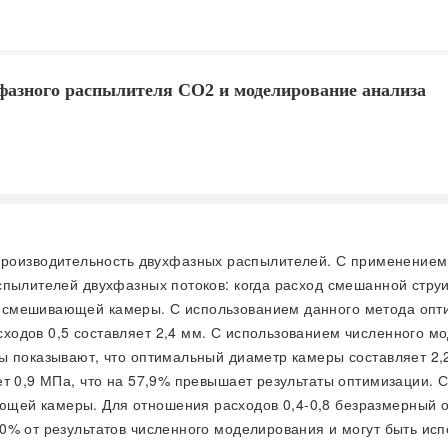
азного распылителя СО2 и моделирование анализа
оизводительность двухфазных распылителей. С применением те
спылителей двухфазных потоков: когда расход смешанной струи
 смешивающей камеры. С использованием данного метода опт
ходов 0,5 составляет 2,4 мм. С использованием численного 
ы показывают, что оптимальный диаметр камеры составляет 2,
т 0,9 МПа, что на 57,9% превышает результаты оптимизации. С
ей камеры. Для отношения расходов 0,4-0,8 безразмерный оп
0% от результатов численного моделирования и могут быть ис