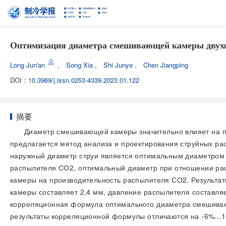
Оптимизация диаметра смешивающей камеры двухф
Long Jun'an
,
Song Xia
,
Shi Junye
,
Chen Jiangping
DOI：
10.3969/j.issn.0253-4339.2023.01.122
摘要
Диаметр смешивающей камеры значительно влияет на пр
предлагается метод анализа и проектирования струйных ра
наружный диаметр струи является оптимальным диаметром
распылителя СО2, оптимальный диаметр при отношении рас
камеры на производительность распылителя СО2. Результат
камеры составляет 2,4 мм, давление распылителя составляе
корреляционная формула оптимального диаметра смешивающ
результаты корреляционной формулы отличаются на -6%...1