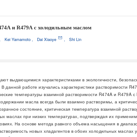
474A и R479A с холодильным маслом
,
Kei Yamamoto
,
Dai Xiaoye
,
Shi Lin
ют выдающимися характеристиками в экологичности, безопасн
 В данной работе изучались характеристики растворимости R
ические температуры взаимной растворимости R474A и R479A с
одержании масла всегда были взаимно растворимы, а критиче
зрачное состояние, критическая температура взаимной раствор
х маслах при низких температурах, подтверждая их применимо
овиях. На основе метода равного объема насыщения в диапазо
растворимость новых хладагентов в обоих холодильных маслах