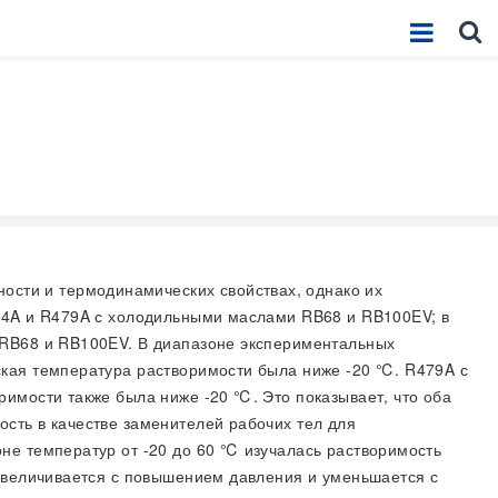
ости и термодинамических свойствах, однако их
474A и R479A с холодильными маслами RB68 и RB100EV; в
 RB68 и RB100EV. В диапазоне экспериментальных
ская температура растворимости была ниже -20 ℃. R479A с
имости также была ниже -20 ℃. Это показывает, что оба
сть в качестве заменителей рабочих тел для
не температур от -20 до 60 ℃ изучалась растворимость
 увеличивается с повышением давления и уменьшается с