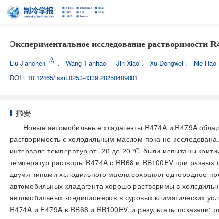
Экспериментальное исследование растворимости R
Liu Jianchen
,
Wang Tianhao
,
Jin Xiao
,
Xu Dongwei
,
Nie Hao
DOI：
10.12465/issn.0253-4339.20250409001
摘要
Новые автомобильные хладагенты R474A и R479A облада
растворимость с холодильным маслом пока не исследована.
интервале температур от -20 до 20 ℃ были испытаны крит
температур растворы R474A с RB68 и RB100EV при разных с
двумя типами холодильного масла сохранял однородное про
автомобильных хладагента хорошо растворимы в холодильны
автомобильных кондиционеров в суровых климатических усл
R474A и R479A в RB68 и RB100EV, и результаты показали: 