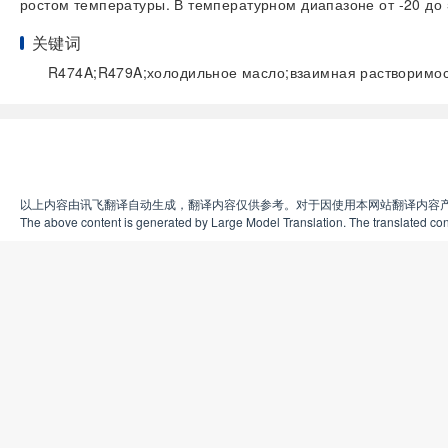
ростом температуры. В температурном диапазоне от -20 до
关键词
R474A;R479A;холодильное масло;взаимная растворимос
以上内容由讯飞翻译自动生成，翻译内容仅供参考。对于因使用本网站翻译内容
The above content is generated by Large Model Translation. The translated cont