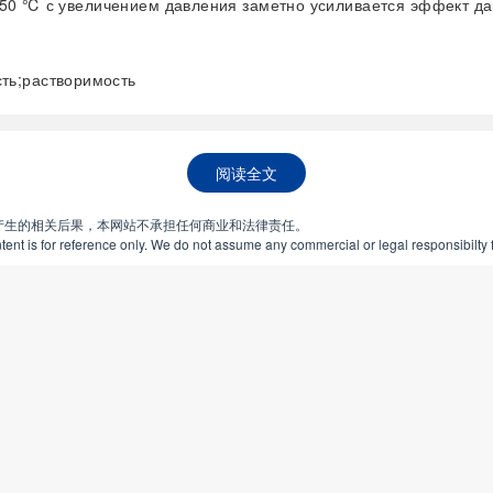
 50 ℃ с увеличением давления заметно усиливается эффект да
ть;растворимость
阅读全文
产生的相关后果，本网站不承担任何商业和法律责任。
ent is for reference only. We do not assume any commercial or legal responsibilty