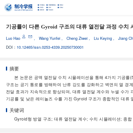
기공률이 다른 Gyroid 구조의 대류 열전달 과정 수치
Luo Hao
,
Wang Yunfei
,
Cheng Ziwei
,
Liu Keying
,
Jiang C
DOI：
10.12465/issn.0253-4339.20250730001
摘要
본 논문은 공액 열전달 수치 시뮬레이션을 통해 4가지 기공률(55%
구조는 공기 통로를 방해하여 난류 강도를 강화하고 벽면의 열 경계
전달 효과가 지속적으로 향상되며, 대류 열전달 계수와 누셀 수가 각
기공률 및 낮은 레이놀즈 수를 가진 Gyroid 구조가 종합적인 대
关键词
Gyroid형 방열 구조; 대류 열전달 계수; 수치 시뮬레이션; 종