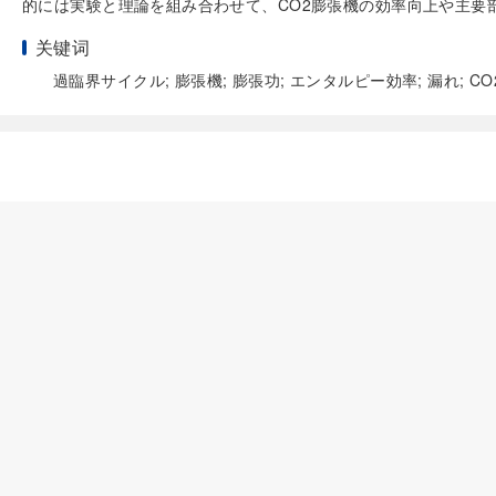
的には実験と理論を組み合わせて、CO2膨張機の効率向上や主要
关键词
過臨界サイクル; 膨張機; 膨張功; エンタルピー効率; 漏れ; CO