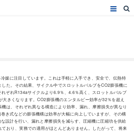
い冷媒に注目しています。これは手軽に入手でき、安全で、伝熱特
ました。その結果、サイクル中でスロットルバルブをCO2膨張機に
れR134aサイクルより6.9％、4.6％高く、スロットルバルブ
率が大きくなります。CO2膨張機のエンタルピー効率が32％を超え
膨張機は、それぞれ異なる構造により効率、漏れ、摩擦損失が異なり
渦巻き式などの膨張機構は効率が大幅に向上していますが、その構
的な設計を行い、漏れと摩擦損失を減らす、圧縮機に圧縮功を供給
されており、実務での適用がほとんどありません。したがって、将来