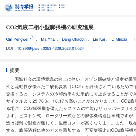
CO2気液二相小型膨張機の研究進展
Qin Pengwei
,
Ma Yitai
,
Dang Chaobin
,
Liu Kai
,
Li Minxia
,
H
DOI：
10.3969/j.issn.0253-4339.2023.01.024
摘要
国際社会の環境意識の向上に伴い、オゾン層破壊と温室効果
性と流動性が優れた二酸化炭素（CO2）が評価されているためで
交換すると、システムの冷却効率を効果的に向上させることができま
サイクルより25.76％、16.17％高いことが分かりました。C
る場合、CO2膨張機を備えたシステムの性能はリカッパータサイ
ます。ピストン式、ロータリー式などの膨張機構造は単純ですが
造は複雑で製造が難しく、生産コストが高くなります。また、現
する、膨張過程に他のガスを添加する、可変膨張比のCO2膨張機