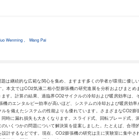
uo Wenming
,
Wang Pai
問題は継続的な広範な関心を集め、ますます多くの学者が環境に優し
す。本文ではCO2気液二相小型膨張機の研究進展を分析およびまとめ
す。計算の結果、過臨界CO2サイクルの冷却および暖房効率は、それぞ
O2膨張機のエンタルピー効率が高いほど、システムの冷却および暖房効
クルを備えたシステムの性能よりも優れています。さまざまなCO2
、同時に漏れ損失も大きくなります。スライド式、回転ブレード式、
在のいくつかの問題について解決策を提案しました。たとえば、合理
を設計するなどです。現在、CO2膨張機の研究は主に実験室に集中