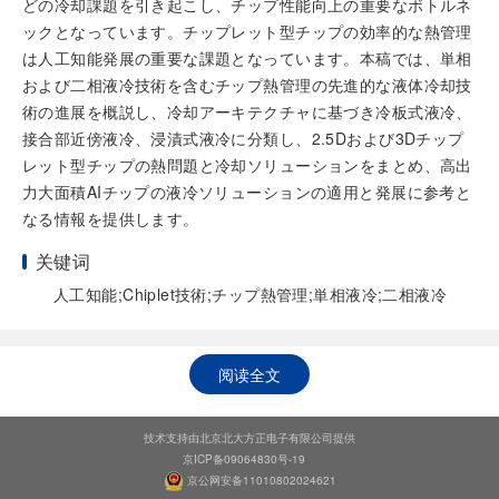
どの冷却課題を引き起こし、チップ性能向上の重要なボトルネ
ックとなっています。チップレット型チップの効率的な熱管理
は人工知能発展の重要な課題となっています。本稿では、単相
および二相液冷技術を含むチップ熱管理の先進的な液体冷却技
術の進展を概説し、冷却アーキテクチャに基づき冷板式液冷、
接合部近傍液冷、浸漬式液冷に分類し、2.5Dおよび3Dチップ
レット型チップの熱問題と冷却ソリューションをまとめ、高出
力大面積AIチップの液冷ソリューションの適用と発展に参考と
なる情報を提供します。
关键词
人工知能;Chiplet技術;チップ熱管理;単相液冷;二相液冷
阅读全文
技术支持由北京北大方正电子有限公司提供
京ICP备09064830号-19
京公网安备11010802024621