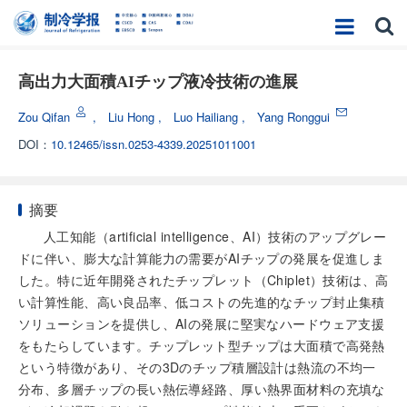
高出力大面積AIチップ液冷技術の進展
Zou Qifan
,
Liu Hong
,
Luo Hailiang
,
Yang Ronggui
DOI：
10.12465/issn.0253-4339.20251011001
摘要
人工知能（artificial intelligence、AI）技術のアップグレー
ドに伴い、膨大な計算能力の需要がAIチップの発展を促進しま
した。特に近年開発されたチップレット（Chiplet）技術は、高
い計算性能、高い良品率、低コストの先進的なチップ封止集積
ソリューションを提供し、AIの発展に堅実なハードウェア支援
をもたらしています。チップレット型チップは大面積で高発熱
という特徴があり、その3Dのチップ積層設計は熱流の不均一
分布、多層チップの長い熱伝導経路、厚い熱界面材料の充填な