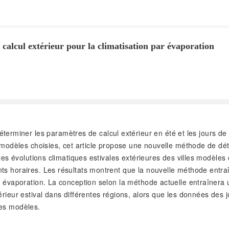
calcul extérieur pour la climatisation par évaporation
erminer les paramètres de calcul extérieur en été et les jours de 
es modèles choisies, cet article propose une nouvelle méthode de d
 les évolutions climatiques estivales extérieures des villes modèles
ts horaires. Les résultats montrent que la nouvelle méthode entra
r évaporation. La conception selon la méthode actuelle entraînera u
érieur estival dans différentes régions, alors que les données des
les modèles.