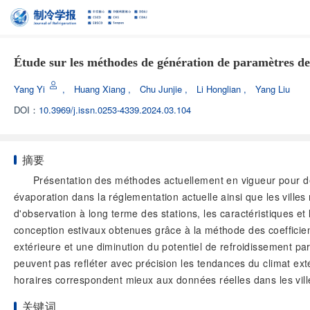
Étude sur les méthodes de génération de paramètres de 
Yang Yi
,
Huang Xiang
,
Chu Junjie
,
Li Honglian
,
Yang Liu
DOI：
10.3969/j.issn.0253-4339.2024.03.104
摘要
Présentation des méthodes actuellement en vigueur pour dét
évaporation dans la réglementation actuelle ainsi que les vill
d'observation à long terme des stations, les caractéristiques et
conception estivaux obtenues grâce à la méthode des coefficien
extérieure et une diminution du potentiel de refroidissement pa
peuvent pas refléter avec précision les tendances du climat ext
horaires correspondent mieux aux données réelles dans les vil
关键词