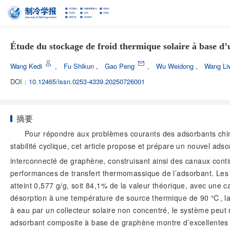
Étude du stockage de froid thermique solaire à base d
Wang Kedi
,
Fu Shikun
,
Gao Peng
,
Wu Weidong
,
Wang Li
DOI：
10.12465/issn.0253-4339.20250726001
摘要
Pour répondre aux problèmes courants des adsorbants chimiq
stabilité cyclique, cet article propose et prépare un nouvel ad
interconnecté de graphène, construisant ainsi des canaux continu
performances de transfert thermomassique de l’adsorbant. Les
atteint 0,577 g/g, soit 84,1% de la valeur théorique, avec une 
désorption à une température de source thermique de 90 ℃, la 
à eau par un collecteur solaire non concentré, le système peut 
adsorbant composite à base de graphène montre d’excellentes per