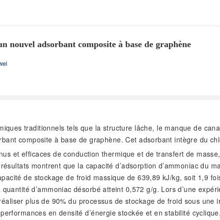
’un nouvel adsorbant composite à base de graphène
wei
ues traditionnels tels que la structure lâche, le manque de canaux
sorbant composite à base de graphène. Cet adsorbant intègre du chl
s et efficaces de conduction thermique et de transfert de masse, to
 résultats montrent que la capacité d’adsorption d’ammoniac du m
capacité de stockage de froid massique de 639,89 kJ/kg, soit 1,9 fo
quantité d’ammoniac désorbé atteint 0,572 g/g. Lors d’une expéri
réaliser plus de 90% du processus de stockage de froid sous une ir
formances en densité d’énergie stockée et en stabilité cyclique, o