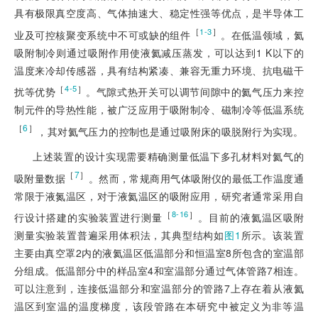
具有极限真空度高、气体抽速大、稳定性强等优点，是半导体工
［
］
1-3
业及可控核聚变系统中不可或缺的组件
。在低温领域，氦
吸附制冷则通过吸附作用使液氦减压蒸发，可以达到1 K以下的
温度来冷却传感器，具有结构紧凑、兼容无重力环境、抗电磁干
［
］
4-5
扰等优势
。气隙式热开关可以调节间隙中的氦气压力来控
制元件的导热性能，被广泛应用于吸附制冷、磁制冷等低温系统
［
6
］
，其对氦气压力的控制也是通过吸附床的吸脱附行为实现。
上述装置的设计实现需要精确测量低温下多孔材料对氦气的
［
7
］
吸附量数据
。然而，常规商用气体吸附仪的最低工作温度通
常限于液氮温区，对于液氦温区的吸附应用，研究者通常采用自
［
］
8-16
行设计搭建的实验装置进行测量
。目前的液氦温区吸附
测量实验装置普遍采用体积法，其典型结构如
图1
所示。该装置
主要由真空罩2内的液氦温区低温部分和恒温室8所包含的室温部
分组成。低温部分中的样品室4和室温部分通过气体管路7相连。
可以注意到，连接低温部分和室温部分的管路7上存在着从液氦
温区到室温的温度梯度，该段管路在本研究
中被定义为非等温