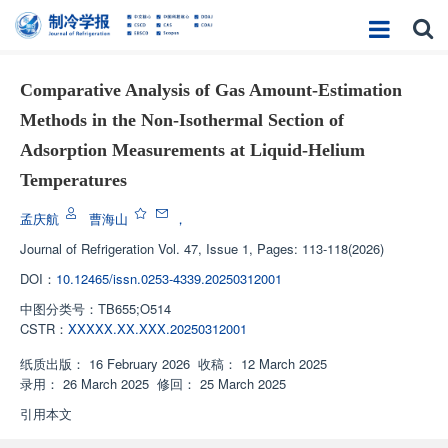
Comparative Analysis of Gas Amount-Estimation
Methods in the Non-Isothermal Section of
Adsorption Measurements at Liquid-Helium
Temperatures
孟庆航
曹海山
，
Journal of Refrigeration
Vol. 47, Issue 1, Pages: 113-118(2026)
DOI：
10.12465/issn.0253-4339.20250312001
中图分类号：
TB655;O514
CSTR：
XXXXX.XX.XXX.20250312001
纸质出版：
16 February 2026
收稿：
12 March 2025
录用：
26 March 2025
修回：
25 March 2025
引用本文