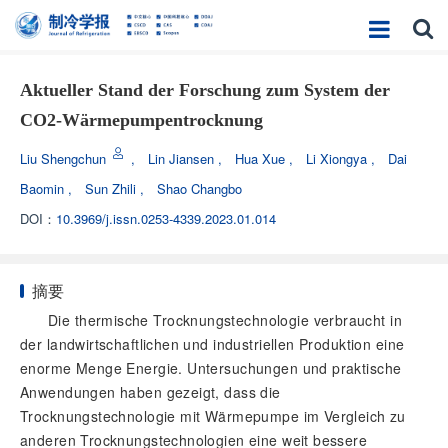
Aktueller Stand der Forschung zum System der
CO2-Wärmepumpentrocknung
Liu Shengchun
,
Lin Jiansen
,
Hua Xue
,
Li Xiongya
,
Dai
Baomin
,
Sun Zhili
,
Shao Changbo
DOI：
10.3969/j.issn.0253-4339.2023.01.014
摘要
Die thermische Trocknungstechnologie verbraucht in
der landwirtschaftlichen und industriellen Produktion eine
enorme Menge Energie. Untersuchungen und praktische
Anwendungen haben gezeigt, dass die
Trocknungstechnologie mit Wärmepumpe im Vergleich zu
anderen Trocknungstechnologien eine weit bessere