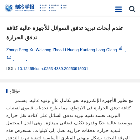
تقدم أبحاث تبريد تدفق السوائل للأجهزة عالية كثافة
تدفق الحرارة
Zhang Peng Xu Weicong Zhao Li Huang Kunteng Long Qiang
,
,
,
,
DOI：
10.12465/issn.0253-4339.20250915001
摘要
مع تطور الأجهزة الإلكترونية نحو تكامل عالٍ وقوة عالية، يستمر
كثافة تدفق الحرارة في الارتفاع، مما يطرح تحديات قصوى لتقنيات
التبريد. تعتمد تقنية تبريد تدفق السائل على كثافة نقل حرارة
موضعية عالية جدًا وقدرة تكيّف فضائي ممتازة، وهي الحل المحتمل
لتبديد حرارة تدفقات حرارية تصل إلى كيلوات. تستعرض هذه
الورقة البحثية بشكل منهجي المبادئ الأساسية لتقنية تبريد التدفق