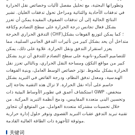
وتطوراتها البحثية، مع تحليل مفصل لآليات وخصائص نقل الحرارة
في تدفقات الأحادية والثنائية ومراحل تحول تدفقات الغليان. تشير
النتائج الحالية إلى أن تدفقات الصفوف المقيدة يمكن أن تعزز
بشكل فعال تجانس درجة الحرارة على سطح التصادم وكثافة
التدفق الحراري الحرجة (CHF)؛ كما يمكن لتوزيع الفوهات بشكل
متداخل أن يحد بشكل كبير من تأثيرات التدفق الجانبي السلبية، مما
يعزز استقرار التدفق ونقل الحرارة. علاوة على ذلك، يمكن
للتصاميم الميكرو-نانوية على سطح التصادم للتدفق أن تزيد بشكل
كبير من مواقع التكوّن ومساحة النقل الحراري، وبالتالي تعزز نقل
الحرارة بشكل ملحوظ. تؤثر خصائص الوسط العامل، وبنية الفوهات
الهندسية، ومعدل تدفق النظام، ودرجة الفائض في التبريد بشكل
حاسم على أداء نقل الحرارة. لا تزال هذه التقنية بحاجة إلى
استكشاف أعمق في تطوير الأوساط البيئية ذات GWP منخفض،
وتحسين البنى متعددة المقاييس، ودمج أنظمة التبريد المركبة. من
خلال تحسينات مشتركة متعددة العوامل، من المتوقع أن تتجاوز
تقنية تبريد التدفق عقبات التبريد القصوى وتوفر حلول إدارة حرارية
موثوقة للأجهزة ذات الطاقة العالية القادمة.
关键词