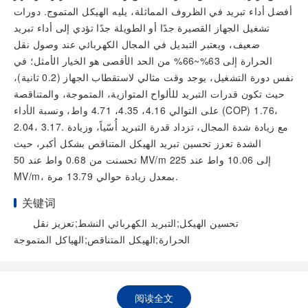
أفضل أداء تبريد في الظروف المماثلة، يليه الهيكل المتموج. دورات
تشغيل الجهاز القصيرة جدًا أو الطويلة جدًا تؤدي إلى أداء تبريد
ضعيف، ويعتبر التبديل في المجال الكهربائي عند وصول نقل
الحرارة إلى 63%~66% من الحد الأقصى هو الخيار الأمثل؛ في
نفس دورة التشغيل، يوجد وقت مثالي لاستقطاب الجهاز (0.2 ثانية)،
حيث تكون قدرات التبريد للألواح المتوازية، المتموجة، والمتناقصة
على التوالي 4.16، 4.35، 4.71 واط، ونسبة الأداء (COP) 1.76،
2.04، 3.17. مع زيادة شدة المجال، تزداد قدرة التبريد أُسّياً، وزيادة
الشدة تعزز تحسين تبريد الهيكل المتناقص بشكل أكبر، حيث
تحسنت من 0.68 واط عند 50 MV/m إلى 10.06 واط عند 225
MV/m، بمعدل زيادة حوالي 13.79 مرة.
关键词
تحسين الهيكل;التبريد الكهربائي النشط;تعزيز نقل
الحرارة;الهيكل المتناقص;الهياكل المتموجة
阅读全文