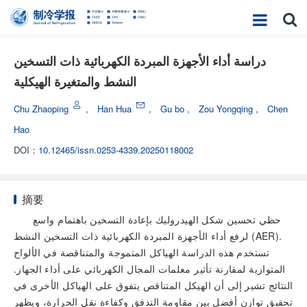
دراسة أداء الأجهزة المبردة الكهربائية ذات التسخين
النشط والمتغيرة الهيكلية
Chu Zhaoping
,
Han Hua
,
Gu bo
,
Zou Yongqing
,
Chen
Hao
DOI：
10.12465/issn.0253-4339.20250118002
摘要
حظي تحسين شكل الهيدروليك بإعادة التسخين باهتمام واسع
لرفع أداء الأجهزة المبردة الكهربائية ذات التسخين النشط (AER).
تستخدم هذه الدراسة الهياكل المتموجة والمتناقصة في الألواح
المتوازية لمقارنة تأثير معلمات المجال الكهربائي على أداء الجهاز.
النتائج تشير إلى أن الهيكل المتناقص يتفوق على الهياكل الأخرى في
تحقيق توازن أفضل بين مقاومة التدفق وكفاءة نقل الحرارة، ويظهر